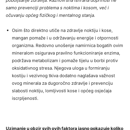
poboljšanje zdravlja. Raznovrsna ishrana doprinosi ne
samo prevenciji problema s noktima i kosom, već i
očuvanju općeg fizičkog i mentalnog stanja.
Osim što direktno utiče na zdravlje noktiju i kose,
mangan pomaže i u održavanju energije i otpornosti
organizma. Redovno unošenje namirnica bogatih ovim
mineralom osigurava pravilno funkcioniranje enzima,
podržava metabolizam i pomaže tijelu u borbi protiv
oksidativnog stresa. Njegova uloga u formiranju
kostiju i vezivnog tkiva dodatno naglašava važnost
ovog minerala za dugoročno zdravlje i prevenciju
slabosti noktiju, lomljivosti kose i općeg osjećaja
iscrpljenosti.
Uzimanje u obzir svih ovih faktora jasno pokazuje koliko