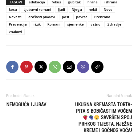
TAGOVI
edukacija
fokus
gubitak
hrana
ishrana
kosa
Ljubavni romani
ljudi
Njega
nokti
Novo
Novosti
orašasti plodovi
post
povrće
Prehrana
Prevencija
rizik
Romani
sjemenke
važno
Zdravlje
znakovi
Prethodni članak
Naredni članak
NEMOGUĆA LJUBAV
UKUSNA KREMASTA TORTA-
PITA S BOBIČASTIM VOĆEM
SAVRŠEN SPOJ
PRHKOG TIJESTA, NJEŽNE
KREME I SOČNOG VOĆA!