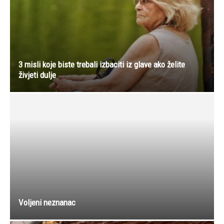
Čokoladni kolač iz tepsije
BRZE I HRSKAVE SENDVIČ R0LICE SA ŠUNK0M I
SIR0M
NE PROPUSTITE
Ostavila dečka sa kojim je bila 5 godina u vezi onog momenta