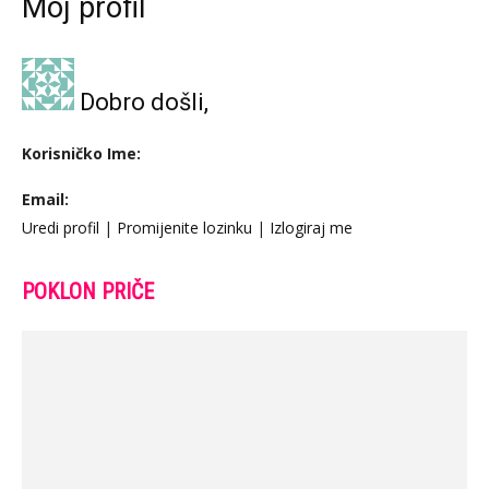
Moj profil
Dobro došli,
Korisničko Ime:
Email:
Uredi profil
|
Promijenite lozinku
|
Izlogiraj me
POKLON PRIČE
Sjaj stotine sveća