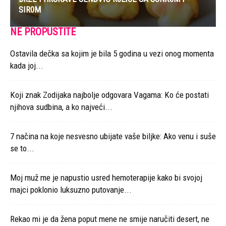
Ljubici online - Život piše ljubavne romane