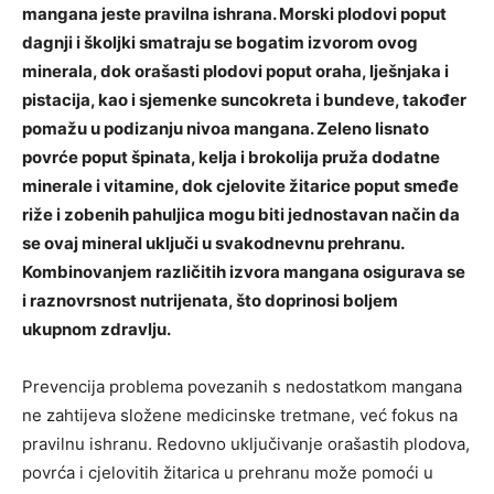
mangana jeste pravilna ishrana. Morski plodovi poput
dagnji i školjki smatraju se bogatim izvorom ovog
minerala, dok orašasti plodovi poput oraha, lješnjaka i
pistacija, kao i sjemenke suncokreta i bundeve, također
pomažu u podizanju nivoa mangana. Zeleno lisnato
povrće poput špinata, kelja i brokolija pruža dodatne
minerale i vitamine, dok cjelovite žitarice poput smeđe
riže i zobenih pahuljica mogu biti jednostavan način da
se ovaj mineral uključi u svakodnevnu prehranu.
Kombinovanjem različitih izvora mangana osigurava se
i raznovrsnost nutrijenata, što doprinosi boljem
ukupnom zdravlju.
Prevencija problema povezanih s nedostatkom mangana
ne zahtijeva složene medicinske tretmane, već fokus na
pravilnu ishranu. Redovno uključivanje orašastih plodova,
povrća i cjelovitih žitarica u prehranu može pomoći u