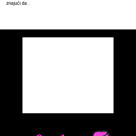
Kontaktirajte nas:
ljubici.com
POPULARNI ČLANCI
POSLE MARINKOVE SMRTI SAZNALO SE
ZAŠTO JE DOKTORIMA ZABRANIO DA
DUBRAVKI...
KOSTI NE VOLE OVU HRANU: AKO OVO
JEDETE, BOL JE JAČI,...
IMALA SAM SAMO 1 SLIKU SA BIOLOŠKOM
MAJKOM DOK ME JE...