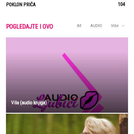
3 misli koje biste trebali izbaciti iz glave ako želite
živjeti dulje
Voljeni neznanac