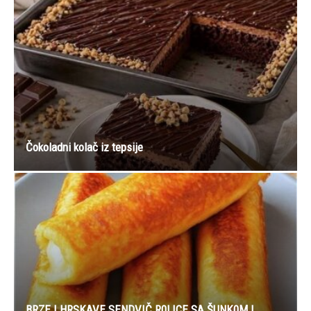
kada joj...
Koji znak Zodijaka najbolje odgovara Vagama: Ko će postati
njihova sudbina, a ko najveći...
7 načina na koje nesvesno ubijate vaše biljke: Ako venu i suše
se to...
Moj muž me je napustio usred hemoterapije kako bi svojoj
majci poklonio luksuzno putovanje...
Rekao mi je da žena poput mene ne smije naručiti desert, ne
znajući da...