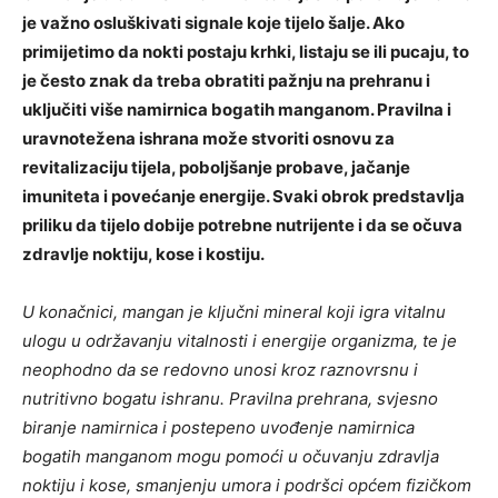
je važno osluškivati signale koje tijelo šalje. Ako
primijetimo da nokti postaju krhki, listaju se ili pucaju, to
je često znak da treba obratiti pažnju na prehranu i
uključiti više namirnica bogatih manganom. Pravilna i
uravnotežena ishrana može stvoriti osnovu za
revitalizaciju tijela, poboljšanje probave, jačanje
imuniteta i povećanje energije. Svaki obrok predstavlja
priliku da tijelo dobije potrebne nutrijente i da se očuva
zdravlje noktiju, kose i kostiju.
U konačnici, mangan je ključni mineral koji igra vitalnu
ulogu u održavanju vitalnosti i energije organizma, te je
neophodno da se redovno unosi kroz raznovrsnu i
nutritivno bogatu ishranu. Pravilna prehrana, svjesno
biranje namirnica i postepeno uvođenje namirnica
bogatih manganom mogu pomoći u očuvanju zdravlja
noktiju i kose, smanjenju umora i podršci općem fizičkom