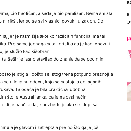
K
vima, bio haotičan, a sada je bio paralisan. Nema smisla
E
 ni rikši, jer su se svi vlasnici povukli u zaklon. Do
Ur
, jer je razmišljalakoliko različitih funkcija ima taj
P
ika. Pre samo jednoga sata koristila ga je kao lepezu i
j je služio kao kišobran.
taj šešir je jasno stavljao do znanja da se pod njim
pošto je stigla i pošto se istog trena potpuno preznojila
a se u lokalnu odeću, koja se sastojala od laganih
kava. Ta odeća je bila praktična, udobna i
m što je Australijanka, pa je na ovaj način
dosti je naučila da je bezbednije ako se stopi sa
mnula je glavom i zatreptala pre no što ga je još