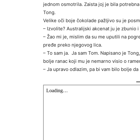
jednom osmotrila. Zaista joj je bila potrebna
Tong.
Velike oči boje čokolade pažljivo su je posm
– Izvolite? Australijski akcenat ju je zbunio i
– Žao mi je, mislim da su me uputili na pog
pređe preko njegovog lica.
– To sam ja. Ja sam Tom. Napisano je Tong,
bolje ranac koji mu je nemarno visio o rame
– Ja upravo odlazim, pa bi vam bilo bolje da