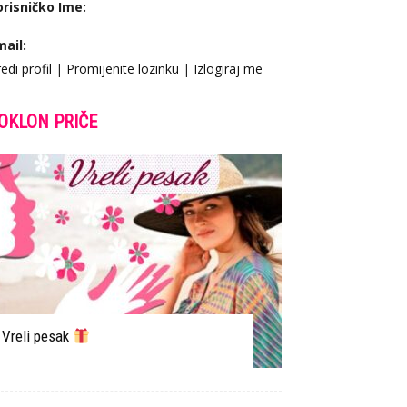
orisničko Ime:
mail:
edi profil
|
Promijenite lozinku
|
Izlogiraj me
OKLON PRIČE
Vreli pesak