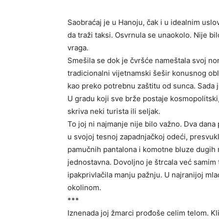
Saobraćaj je u Hanoju, čak i u idealnim uslo
da traži taksi. Osvrnula se unaokolo. Nije bilo
vraga.
Smešila se dok je čvršće nameštala svoj non la
tradicionalni vijetnamski šešir konusnog obl
kao preko potrebnu zaštitu od sunca. Sada jo
U gradu koji sve brže postaje kosmopolitski, 
skriva neki turista ili seljak.
To joj ni najmanje nije bilo važno. Dva dana 
u svojoj tesnoj zapadnjačkoj odeći, presvukl
pamučnih pantalona i komotne bluze dugih ru
jednostavna. Dovoljno je štrcala već samim ti
ipakprivlačila manju pažnju. U najranijoj mla
okolinom.
***
Iznenada joj žmarci prođoše celim telom. Kli