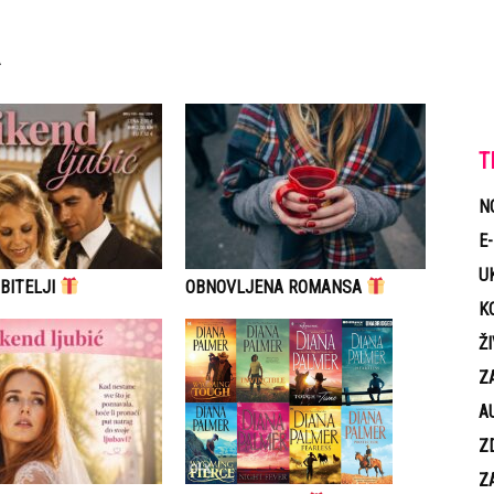
T
N
E
U
BITELJI
OBNOVLJENA ROMANSA
K
Ž
Z
A
Z
Z