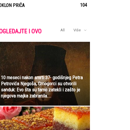
104
OKLON PRIČA
OGLEDAJTE I OVO
All
Više
10 meseci nakon smrti 37- godišnjeg Petra
Petrovića Njegoša, Crnogorci su otvorili
sanduk: Evo šta su tamo zatekli i zašto je
njegova majka zabranila...