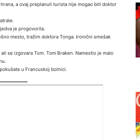
 hrana, a ovaj preplanuli turista nije mogao biti doktor
atrale.
 jedva je progovorila.
rešno mesto, tražim doktora Tonga. Ironični smešak
 ali se izgovara Tom. Tom Braken. Namestio je malo
nu.
 pokušate u Francuskoj bolnici.