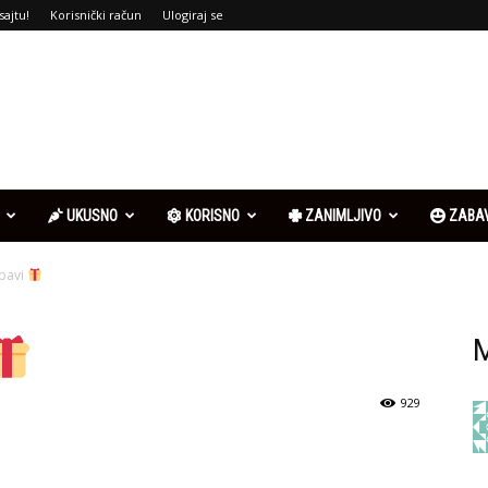
sajtu!
Korisnički račun
Ulogiraj se
UKUSNO
KORISNO
ZANIMLJIVO
ZABA
ubavi
M
929