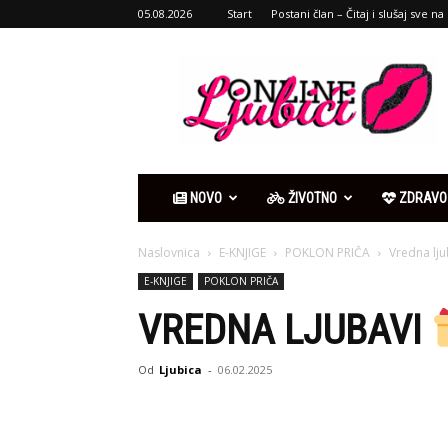
05.08.2026
Start
Postani član – Čitaj i slušaj sve na 
Ljubići
online
NOVO
ŽIVOTNO
ZDRAVO
Naslovnica
E-KNJIGE
POKLON PRIČA
Vredna lj
E-KNJIGE
POKLON PRIČA
VREDNA LJUBAVI
Od
Ljubica
-
06.02.2025