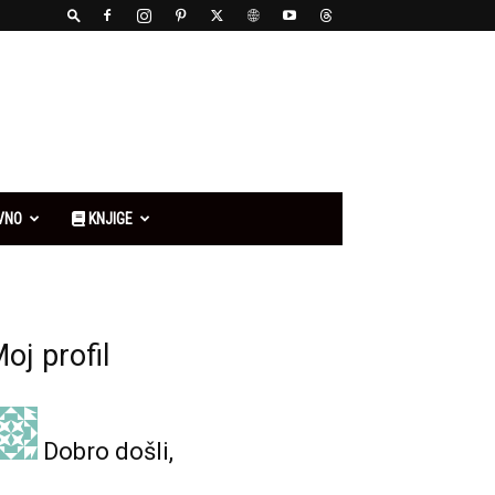
VNO
KNJIGE
oj profil
Dobro došli,