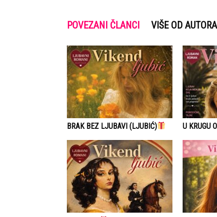
POVEZANI ČLANCI
VIŠE OD AUTORA
BRAK BEZ LJUBAVI (LJUBIĆ)
U KRUGU O