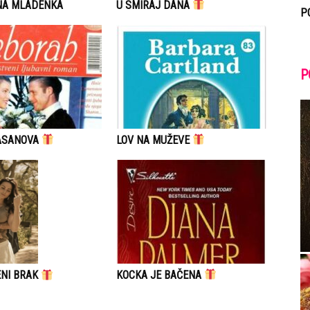
NA MLADENKA
U SMIRAJ DANA
P
P
ASANOVA
LOV NA MUŽEVE
KOCKA JE BAČENA
NI BRAK