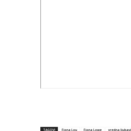
TAGOVI
Fiona Lou
Fiona Lowe
vredna ljubavi