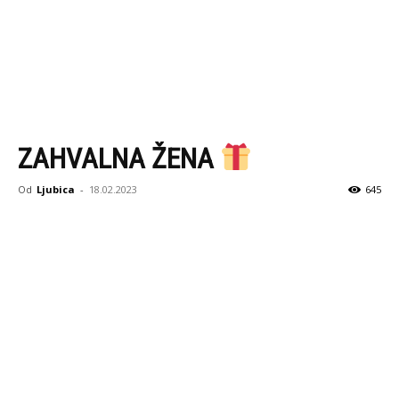
ZAHVALNA ŽENA
Od
Ljubica
-
18.02.2023
645