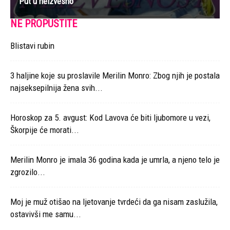
Put u neizvesno
NE PROPUSTITE
Blistavi rubin
3 haljine koje su proslavile Merilin Monro: Zbog njih je postala
najseksepilnija žena svih...
Horoskop za 5. avgust: Kod Lavova će biti ljubomore u vezi,
Škorpije će morati...
Merilin Monro je imala 36 godina kada je umrla, a njeno telo je
zgrozilo...
Moj je muž otišao na ljetovanje tvrdeći da ga nisam zaslužila,
ostavivši me samu...