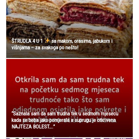
ŠTRUDLA 4 U 1
sa makom, orasima, jabukom i
višnjama – za svakoga po nešto!
“Saznala sam da sam trudna tek u sedmom mjesecu
kada se beba jako pomjerala a suprugu je otkrivena
NAJTEZA BOLEST….”