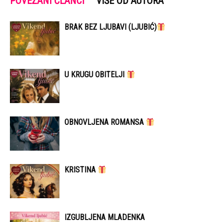
POVEZANI ČLANCI
VIŠE OD AUTORA
BRAK BEZ LJUBAVI (LJUBIĆ)
U KRUGU OBITELJI
OBNOVLJENA ROMANSA
KRISTINA
IZGUBLJENA MLADENKA