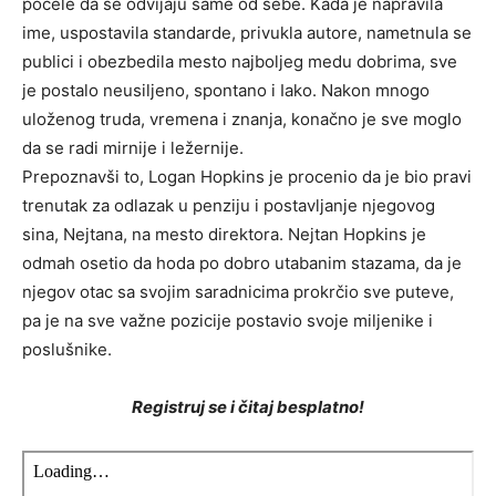
počele da se odvijaju same od sebe. Kada je napravila
ime, uspostavila standarde, privukla autore, nametnula se
publici i obezbedila mesto najboljeg medu dobrima, sve
je postalo neusiljeno, spontano i Iako. Nakon mnogo
uloženog truda, vremena i znanja, konačno je sve moglo
da se radi mirnije i ležernije.
Prepoznavši to, Logan Hopkins je procenio da je bio pravi
trenutak za odlazak u penziju i postavljanje njegovog
sina, Nejtana, na mesto direktora. Nejtan Hopkins je
odmah osetio da hoda po dobro utabanim stazama, da je
njegov otac sa svojim saradnicima prokrčio sve puteve,
pa je na sve važne pozicije postavio svoje miljenike i
poslušnike.
Registruj se i čitaj besplatno!