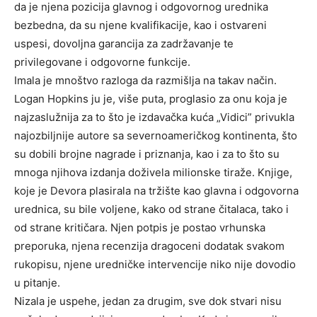
da je njena pozicija glavnog i odgovornog urednika
bezbedna, da su njene kvalifikacije, kao i ostvareni
uspesi, dovoljna garancija za zadržavanje te
privilegovane i odgovorne funkcije.
Imala je mnoštvo razloga da razmišlja na takav način.
Logan Hopkins ju je, više puta, proglasio za onu koja je
najzaslužnija za to što je izdavačka kuća „Vidici” privukla
najozbiljnije autore sa severnoameričkog kontinenta, što
su dobili brojne nagrade i priznanja, kao i za to što su
mnoga njihova izdanja doživela milionske tiraže. Knjige,
koje je Devora plasirala na tržište kao glavna i odgovorna
urednica, su bile voljene, kako od strane čitalaca, tako i
od strane kritičara. Njen potpis je postao vrhunska
preporuka, njena recenzija dragoceni dodatak svakom
rukopisu, njene uredničke intervencije niko nije dovodio
u pitanje.
Nizala je uspehe, jedan za drugim, sve dok stvari nisu