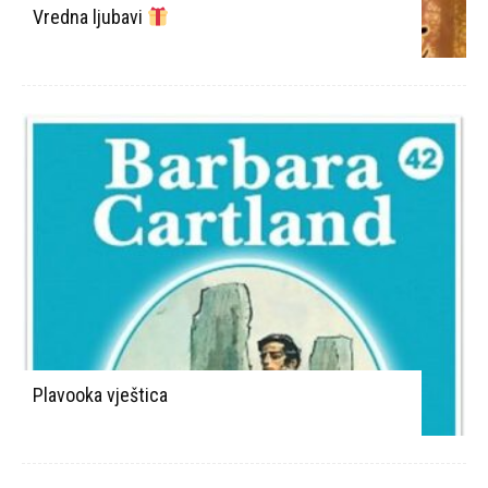
Vredna ljubavi
Plavooka vještica