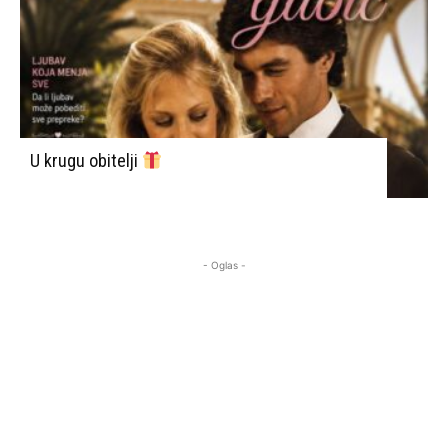
U krugu obitelji
- Oglas -