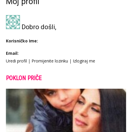
Moj profil
Dobro došli,
Korisničko Ime:
Email:
Uredi profil
|
Promijenite lozinku
|
Izlogiraj me
POKLON PRIČE