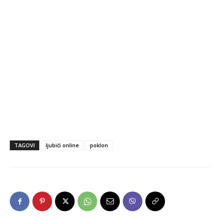
TAGOVI
ljubići online
poklon