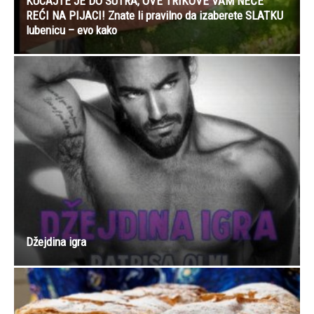
KUCAJTE JE DO SUTRA, OVE TRIKOVE VAM NEĆE
REĆI NA PIJACI! Znate li pravilno da izaberete SLATKU
lubenicu – evo kako
Džejdina igra