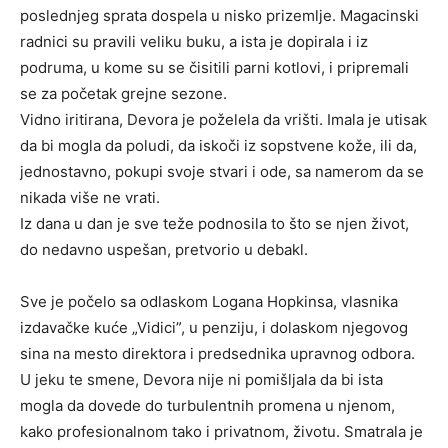
poslednjeg sprata dospela u nisko prizemlje. Magacinski
radnici su pravili veliku buku, a ista je dopirala i iz
podruma, u kome su se čisitili parni kotlovi, i pripremali
se za početak grejne sezone.
Vidno iritirana, Devora je poželela da vrišti. Imala je utisak
da bi mogla da poludi, da iskoči iz sopstvene kože, ili da,
jednostavno, pokupi svoje stvari i ode, sa namerom da se
nikada više ne vrati.
Iz dana u dan je sve teže podnosila to što se njen život,
do nedavno uspešan, pretvorio u debakl.
Sve je počelo sa odlaskom Logana Hopkinsa, vlasnika
izdavačke kuće „Vidici”, u penziju, i dolaskom njegovog
sina na mesto direktora i predsednika upravnog odbora.
U jeku te smene, Devora nije ni pomišljala da bi ista
mogla da dovede do turbulentnih promena u njenom,
kako profesionalnom tako i privatnom, životu. Smatrala je