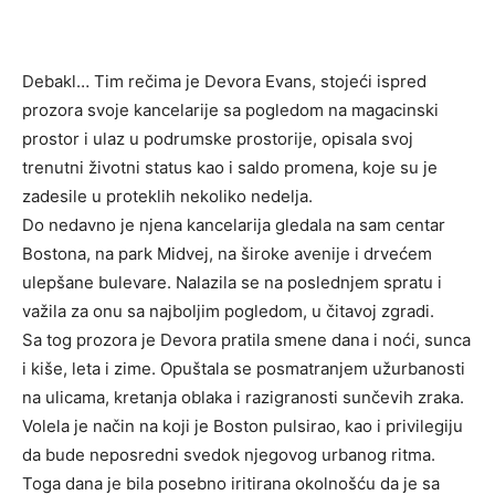
Debakl… Tim rečima je Devora Evans, stojeći ispred
prozora svoje kancelarije sa pogledom na magacinski
prostor i ulaz u podrumske prostorije, opisala svoj
trenutni životni status kao i saldo promena, koje su je
zadesile u proteklih nekoliko nedelja.
Do nedavno je njena kancelarija gledala na sam centar
Bostona, na park Midvej, na široke avenije i drvećem
ulepšane bulevare. Nalazila se na poslednjem spratu i
važila za onu sa najboljim pogledom, u čitavoj zgradi.
Sa tog prozora je Devora pratila smene dana i noći, sunca
i kiše, leta i zime. Opuštala se posmatranjem užurbanosti
na ulicama, kretanja oblaka i razigranosti sunčevih zraka.
Volela je način na koji je Boston pulsirao, kao i privilegiju
da bude neposredni svedok njegovog urbanog ritma.
Toga dana je bila posebno iritirana okolnošću da je sa