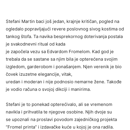
Stefani Martin baci još jedan, krajnje kritičan, pogled na
ogledalo popravljajući revere poslovnog sivog kostima od
tankog štofa. Ta navika besprekornog doterivanja postala
je svakodnevni ritual od kada
je započela vezu sa Edvardom Fromelom. Kad god je
trebala da se sastane sa njim bila je opterećena svojim
izgledom, garderobom i ponašanjem. Njen verenik je bio
čovek izuzetne elegancije, vitak,
uredan i moderan i nije podnosio nemarne žene. Takođe
je vodio računa o svojoj dikciji i manirima.
Stefani je to ponekad opterećivalo, ali se vremenom
navikla i prihvatila te njegove osobine. Njih dvoje su
se upoznali na proslavi povodom zajedničkog projekta
“Fromel printa” i izdavačke kuće u kojoj je ona radila.