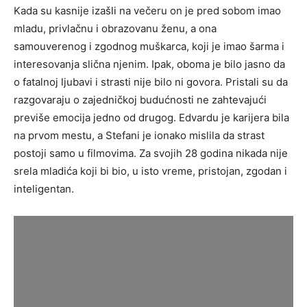
Kada su kasnije izašli na večeru on je pred sobom imao
mladu, privlačnu i obrazovanu ženu, a ona
samouverenog i zgodnog muškarca, koji je imao šarma i
interesovanja slična njenim. Ipak, oboma je bilo jasno da
o fatalnoj ljubavi i strasti nije bilo ni govora. Pristali su da
razgovaraju o zajedničkoj budućnosti ne zahtevajući
previše emocija jedno od drugog. Edvardu je karijera bila
na prvom mestu, a Stefani je ionako mislila da strast
postoji samo u filmovima. Za svojih 28 godina nikada nije
srela mladića koji bi bio, u isto vreme, pristojan, zgodan i
inteligentan.