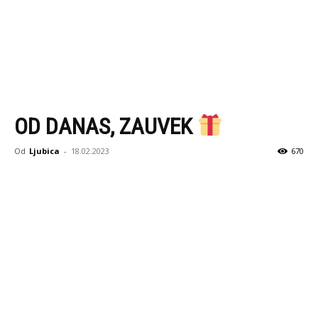
OD DANAS, ZAUVEK
Od
Ljubica
-
18.02.2023
670