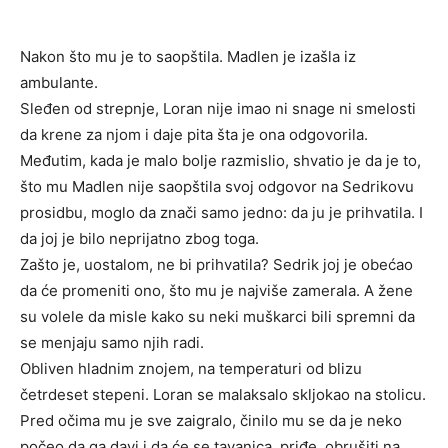
Nakon što mu je to saopštila. Madlen je izašla iz
ambulante.
Sleđen od strepnje, Loran nije imao ni snage ni smelosti
da krene za njom i daje pita šta je ona odgovorila.
Međutim, kada je malo bolje razmislio, shvatio je da je to,
što mu Madlen nije saopštila svoj odgovor na Sedrikovu
prosidbu, moglo da znači samo jedno: da ju je prihvatila. I
da joj je bilo neprijatno zbog toga.
Zašto je, uostalom, ne bi prihvatila? Sedrik joj je obećao
da će promeniti ono, što mu je najviše zamerala. A žene
su volele da misle kako su neki muškarci bili spremni da
se menjaju samo njih radi.
Obliven hladnim znojem, na temperaturi od blizu
četrdeset stepeni. Loran se malaksalo skljokao na stolicu.
Pred očima mu je sve zaigralo, činilo mu se da je neko
počeo da ga davi i da će se tavanica, priđe, obrušiti na