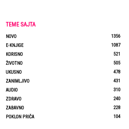
TEME SAJTA
1356
NOVO
1087
E-KNJIGE
521
KORISNO
505
ŽIVOTNO
478
UKUSNO
431
ZANIMLJIVO
310
AUDIO
240
ZDRAVO
228
ZABAVNO
104
POKLON PRIČA