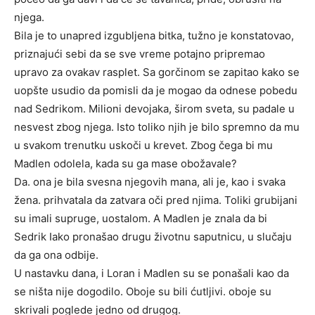
njega.
Bila je to unapred izgubljena bitka, tužno je konstatovao,
priznajući sebi da se sve vreme potajno pripremao
upravo za ovakav rasplet. Sa gorčinom se zapitao kako se
uopšte usudio da pomisli da je mogao da odnese pobedu
nad Sedrikom. Milioni devojaka, širom sveta, su padale u
nesvest zbog njega. Isto toliko njih je bilo spremno da mu
u svakom trenutku uskoči u krevet. Zbog čega bi mu
Madlen odolela, kada su ga mase obožavale?
Da. ona je bila svesna njegovih mana, ali je, kao i svaka
žena. prihvatala da zatvara oči pred njima. Toliki grubijani
su imali supruge, uostalom. A Madlen je znala da bi
Sedrik Iako pronašao drugu životnu saputnicu, u slučaju
da ga ona odbije.
U nastavku dana, i Loran i Madlen su se ponašali kao da
se ništa nije dogodilo. Oboje su bili ćutljivi. oboje su
skrivali poglede jedno od drugog.