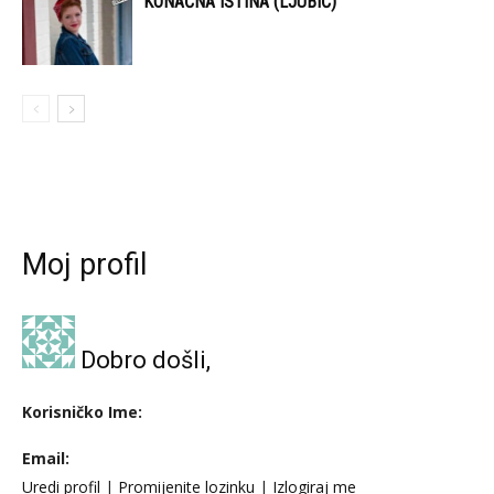
KONAČNA ISTINA (LJUBIĆ)
Moj profil
Dobro došli,
Korisničko Ime:
Email:
Uredi profil
|
Promijenite lozinku
|
Izlogiraj me