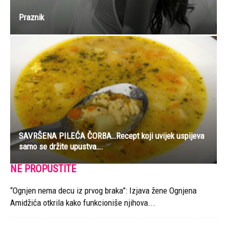
Praznik
SAVRŠENA PILEĆA ČORBA…Recept koji uvijek uspijeva
samo se držite upustva….
NE PROPUSTITE
“Ognjen nema decu iz prvog braka”: Izjava žene Ognjena
Amidžića otkrila kako funkcioniše njihova...