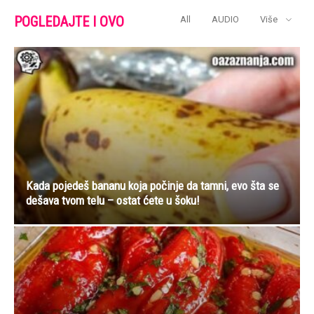
POGLEDAJTE I OVO
All
AUDIO
Više
Kada pojedeš bananu koja počinje da tamni, evo šta se
dešava tvom telu – ostat ćete u šoku!