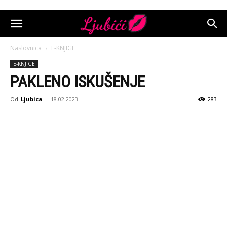
Naslovnica
E-KNJIGE
E-KNJIGE
PAKLENO ISKUŠENJE
Od
Ljubica
-
18.02.2023
283