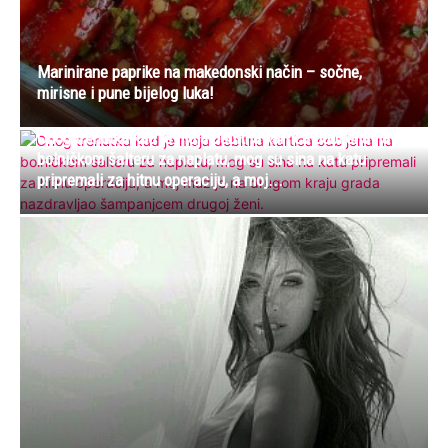
Marinirane paprike na makedonski način – sočne,
mirisne i pune bijelog luka!
Onog trenutka kad je moja debitna kartica odbijena na
bolničkom šalteru za naplatu, mog su sina na katu
pripremali za hitnu operaciju, a moj...