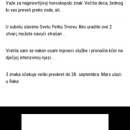
Važe za najprevrtljiviji horoskopski znak: Večita deca, žednog
bi vas preveli preko vode, ali...
U subotu slavimo Svetu Petku Trnovu: Ako uradite ove 2
stvari, možete navući strašan...
Vratila sam se nakon osam mjeseci službe i pronašla kćer na
dječjoj intenzivnoj njezi....
3 znaka očekuje veliki preokret do 28. septembra: Mars ulazi
u Raka