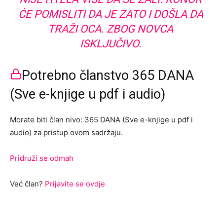
ĆE POMISLITI DA JE ZATO I DOŠLA DA
TRAŽI OCA. ZBOG NOVCA
ISKLJUČIVO.
Potrebno članstvo 365 DANA
(Sve e-knjige u pdf i audio)
Morate biti član nivo: 365 DANA (Sve e-knjige u pdf i
audio) za pristup ovom sadržaju.
Pridruži se odmah
Već član?
Prijavite se ovdje