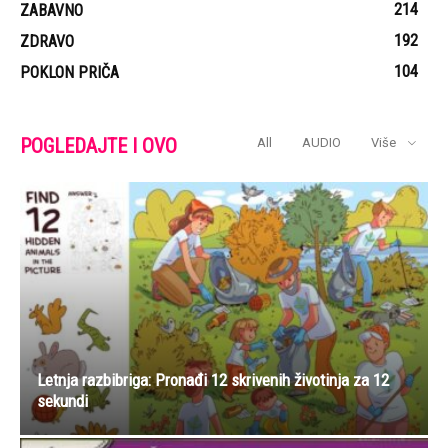
214
ZABAVNO
192
ZDRAVO
104
POKLON PRIČA
POGLEDAJTE I OVO
All
AUDIO
Više
Letnja razbibriga: Pronađi 12 skrivenih životinja za 12
sekundi