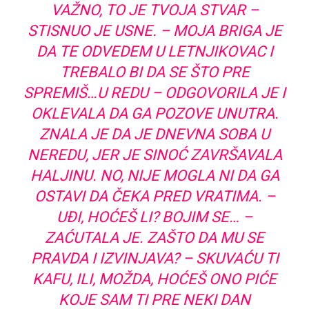
VAŽNO, TO JE TVOJA STVAR –
STISNUO JE USNE. – MOJA BRIGA JE
DA TE ODVEDEM U LETNJIKOVAC I
TREBALO BI DA SE ŠTO PRE
SPREMIŠ…U REDU – ODGOVORILA JE I
OKLEVALA DA GA POZOVE UNUTRA.
ZNALA JE DA JE DNEVNA SOBA U
NEREDU, JER JE SINOĆ ZAVRŠAVALA
HALJINU. NO, NIJE MOGLA NI DA GA
OSTAVI DA ČEKA PRED VRATIMA. –
UĐI, HOĆEŠ LI? BOJIM SE… –
ZAĆUTALA JE. ZAŠTO DA MU SE
PRAVDA I IZVINJAVA? – SKUVAĆU TI
KAFU, ILI, MOŽDA, HOĆEŠ ONO PIĆE
KOJE SAM TI PRE NEKI DAN