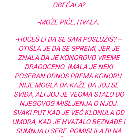
OBEĆALA?
-MOŽE PIĆE, HVALA.
-HOĆEŠ LI DA SE SAM POSLUŽIŠ? –
OTIŠLA JE DA SE SPREMI, JER JE
ZNALA DA JE KONOROVO VREME
DRAGOCENO. IMALA JE NEKI
POSEBAN ODNOS PREMA KONORU.
NIJE MOGLA DA KAŽE DA JOJ SE
SVIĐA, ALI JOJ JE VEOMA STALO DO
NJEGOVOG MIŠLJENJA O NJOJ.
SVAKI PUT KAD JE VEĆ KLONULA OD
UMORA, KAD JE HVATALO BEZNAĐE I
SUMNJA U SEBE, POMISLILA BI NA