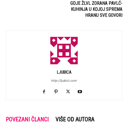
GDJE ŽLVL ZORANA PAVLĆ-
KUHINJA U KOJOJ SPREMA
HRANU SVE GOVORI
LJUBICA
http://ljubici.com
POVEZANI ČLANCI
VIŠE OD AUTORA