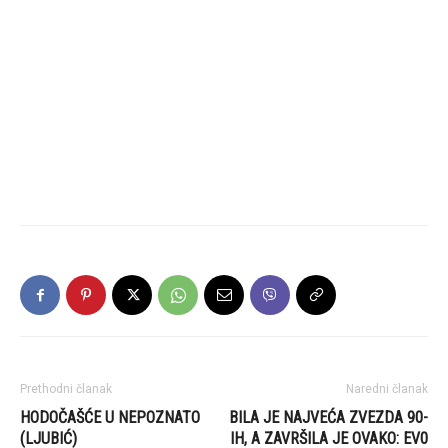
Prethodni članak
Naredni članak
HODOČAŠĆE U NEPOZNATO
BILA JE NAJVEĆA ZVEZDA 90-
(LJUBIĆ)
IH, A ZAVRŠILA JE OVAKO: EV0