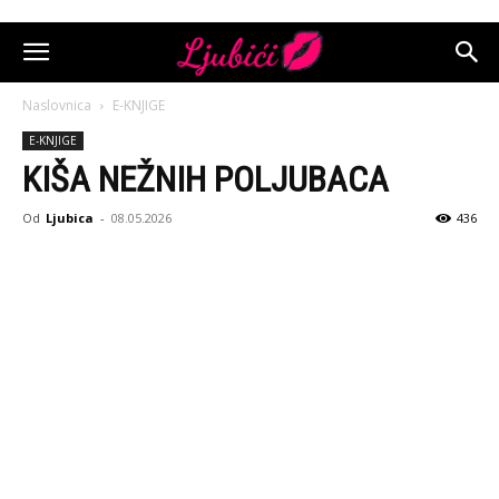
Naslovnica
E-KNJIGE
E-KNJIGE
KIŠA NEŽNIH POLJUBACA
Od
Ljubica
-
08.05.2026
436