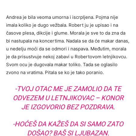
Andrea je bila veoma umorna i iscrpljena. Pojma nije
imala koliko je dugo vežbala. Robert ju je upisao i na
časove plesa, dikcije i glume. Morala je sve to da zna da
bi nastupala na koncertima. Nadala se da će makar danas,
u nedelju moći da se odmori i naspava. Međutim, morala
je da prisustvuje nekoj zabavi u Robertovom letnjikovcu.
Svom ocu je dugovala makar toliko. Tada se oglasilo
zvono na vratima. Pitala se ko je tako poranio.
-TVOJ OTAC ME JE ZAMOLIO DA TE
ODVEZEM U LETNJIKOVAC – KONOR
JE IZGOVORIO BEZ POZDRAVA.
-HOĆEŠ DA KAŽEŠ DA SI SAMO ZATO
DOŠAO? BAŠ SI LJUBAZAN.