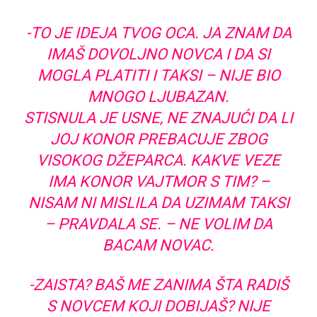
-TO JE IDEJA TVOG OCA. JA ZNAM DA
IMAŠ DOVOLJNO NOVCA I DA SI
MOGLA PLATITI I TAKSI – NIJE BIO
MNOGO LJUBAZAN.
STISNULA JE USNE, NE ZNAJUĆI DA LI
JOJ KONOR PREBACUJE ZBOG
VISOKOG DŽEPARCA. KAKVE VEZE
IMA KONOR VAJTMOR S TIM? –
NISAM NI MISLILA DA UZIMAM TAKSI
– PRAVDALA SE. – NE VOLIM DA
BACAM NOVAC.
-ZAISTA? BAŠ ME ZANIMA ŠTA RADIŠ
S NOVCEM KOJI DOBIJAŠ? NIJE