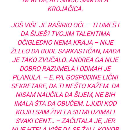
NEREDA, ALI SINOĆ SAM BILA
KROJAČICA.
JOŠ VIŠE JE RAŠIRIO OČI. – TI UMEŠ I
DA ŠIJEŠ? TVOJIM TALENTIMA
OČIGLEDNO NEMA KRAJA – NIJE
ŽELEO DA BUDE SARKASTIČAN, MADA
JE TAKO ZVUČALO. ANDREA GA NIJE
DOBRO RAZUMELA I ODMAH JE
PLANULA. – E, PA, GOSPODINE LIČNI
SEKRETARE, DA TI NEŠTO KAŽEM. DA
NISAM NAUČILA DA ŠIJEM, NE BIH
IMALA ŠTA DA OBUČEM. LJUDI KOD
KOJIH SAM ŽIVELA SU MI UZIMALI
SVAKI CENT… – ZAĆUTALA JE, JER
NIJE HTELA VIŠE DA SE ŽALI. KONOR