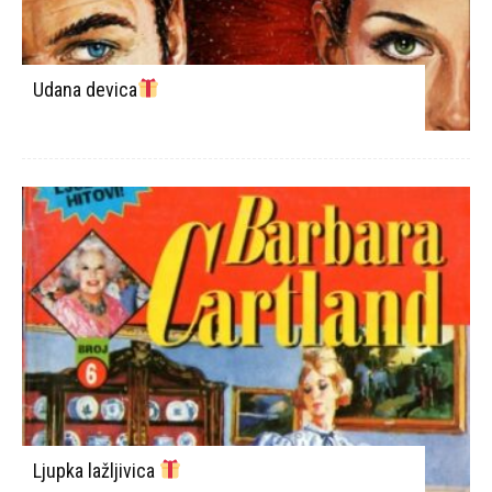
Udana devica
Ljupka lažljivica