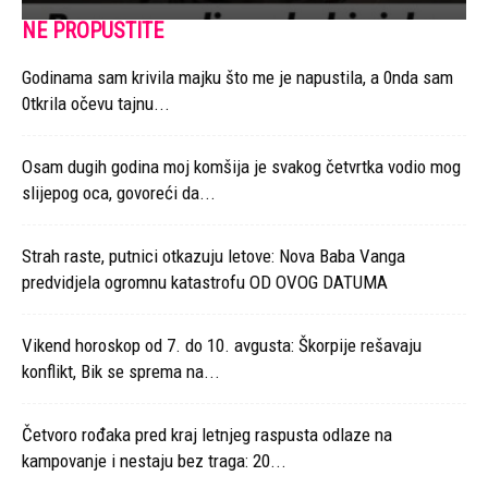
NE PROPUSTITE
Godinama sam krivila majku što me je napustila, a 0nda sam
0tkrila očevu tajnu...
Osam dugih godina moj komšija je svakog četvrtka vodio mog
slijepog oca, govoreći da...
Strah raste, putnici otkazuju letove: Nova Baba Vanga
predvidjela ogromnu katastrofu OD OVOG DATUMA
Vikend horoskop od 7. do 10. avgusta: Škorpije rešavaju
konflikt, Bik se sprema na...
Četvoro rođaka pred kraj letnjeg raspusta odlaze na
kampovanje i nestaju bez traga: 20...