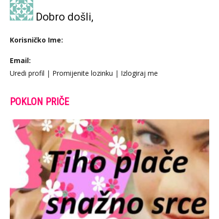
Dobro došli,
Korisničko Ime:
Email:
Uredi profil
|
Promijenite lozinku
|
Izlogiraj me
POKLON PRIČE