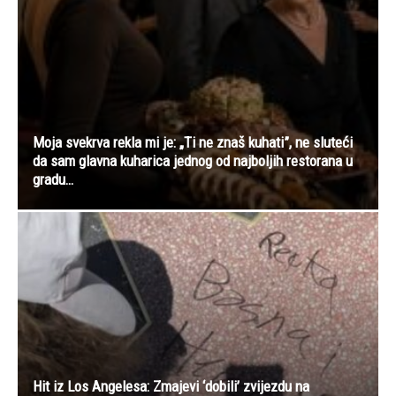
Moja svekrva rekla mi je: „Ti ne znaš kuhati”, ne sluteći
da sam glavna kuharica jednog od najboljih restorana u
gradu…
Hit iz Los Angelesa: Zmajevi ‘dobili’ zvijezdu na