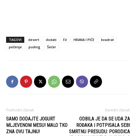
TAGOVI
desert
dodati
Fil
HRANA I PIĆE
kvadrat
pečenje
puding
Šećer
Prethodni članak
Naredni članak
SAMO DODAJTE JOGURT
ODBILA JE DA SE UDA ZA
MLJEVENOM MESU! MALO TKO
ROĐAKA I POTPISALA SEBI
ZNA OVU TAJNU!
SMRTNU PRESUDU: PORODICA