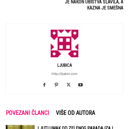
JE NAKON UBISTVA SLAVILA, A
KAZNA JE SMEŠNA
LJUBICA
http://ljubici.com
POVEZANI ČLANCI
VIŠE OD AUTORA
LJUTI UMAK OD ZELENOG PARADAJZA I