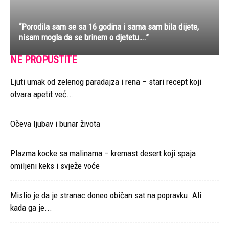
Očeva ljubav i bunar života
Plazma kocke sa malinama – kremast desert koji spaja
omiljeni keks i svježe voće
Mislio je da je stranac doneo običan sat na popravku. Ali
kada ga je...
Zašto policajci dodiruju automobil kada vas zaustave?