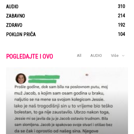
310
AUDIO
214
ZABAVNO
192
ZDRAVO
104
POKLON PRIČA
POGLEDAJTE I OVO
All
AUDIO
Više