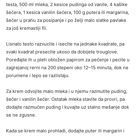
testa, 500 ml mleka, 2 kesice pudinga od vanile, 4 kašike
šećera, 1 kesica vanilin šećera, 100 g putera ili margarina,
šećer u prahu za posipanje i po želji malo slatke pavlake
za još kremastiji fil.
Lisnato testo razvucite i isecite na jednake kvadrate, pa
svaki kvadrat presecite ukoso da dobijete trouglove.
Poređajte ih u pleh obložen papirom za pečenje i pecite u
zagrejanoj rerni na 200 stepeni oko 12–15 minuta, dok ne
porumene i lepo se razlistaju.
Za krem odvojite malo mleka i u njemu razmutite puding,
šećer i vanilin šećer. Ostatak mleka stavite da provri, pa
dodajte razmućen puding i kuvajte uz stalno mešanje dok
se ne zgusne.
Kada se krem malo prohladi, dodajte puter ili margarin i