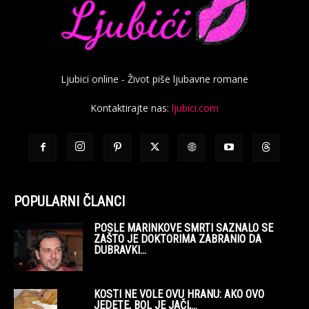
POPULARNI ČLANCI
POSLE MARINKOVE SMRTI SAZNALO SE
ZAŠTO JE DOKTORIMA ZABRANIO DA
DUBRAVKI...
KOSTI NE VOLE OVU HRANU: AKO OVO
JEDETE, BOL JE JAČI,...
IMALA SAM SAMO 1 SLIKU SA BIOLOŠKOM
MAJKOM DOK ME JE...
POPULARNA KATEGORIJA