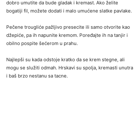
dobro umutite da bude gladak i kremast. Ako želite
bogatiji fil, možete dodati i malo umućene slatke pavlake.
Pečene trougliće pažljivo presecite ili samo otvorite kao
džepiće, pa ih napunite kremom. Poređajte ih na tanjir i
obilno pospite šećerom u prahu.
Najlepši su kada odstoje kratko da se krem stegne, ali
mogu se služiti odmah. Hrskavi su spolja, kremasti unutra
i baš brzo nestanu sa tacne.