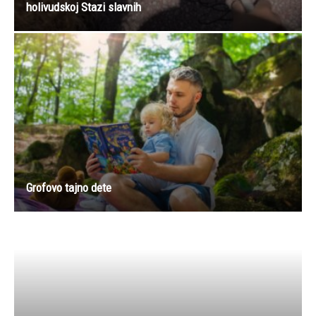
holivudskoj Stazi slavnih
Grofovo tajno dete
“Porodila sam se sa 16 godina i sama sam bila dijete,
nisam mogla da se brinem o djetetu….”
NE PROPUSTITE
Ljuti umak od zelenog paradajza i rena – stari recept koji
otvara apetit već...