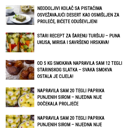
NEODOLJIVI KOLAČ SA PISTAĆIMA
OSVEŽAVAJUĆI DESERT KAO OSMIŠLJEN ZA
PROLEĆE, BIĆETE ODUŠEVLJENI
STARI RECEPT ZA ŠARENU TURŠIJU – PUNA
UKUSA, MIRISA I SAVRŠENO HRSKAVA!
OD 5 KG SMOKAVA NAPRAVILA SAM 12 TEGLI
STARINSKOG SLATKA – SVAKA SMOKVA
OSTALA JE CIJELA!
NAPRAVILA SAM 20 TEGLI PAPRIKA
PUNJENIH SIROM – NIJEDNA NIJE
DOČEKALA PROLJEĆE
NAPRAVILA SAM 20 TEGLI PAPRIKA
PUNJENIH SIROM – NIJEDNA NIJE