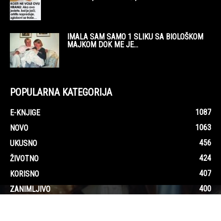
1087
E-KNJIGE
1063
NOVO
456
UKUSNO
424
ŽIVOTNO
407
KORISNO
400
ZANIMLJIVO
310
AUDIO
214
ZABAVNO
192
ZDRAVO
O sajtu i kontakt
Uslovi korištenja
Pravila privatnosti