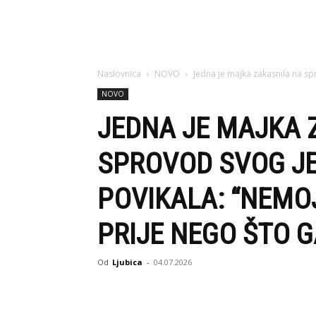
Naslovnica
NOVO
Jedna je majka zakasnila na sp
NOVO
JEDNA JE MAJKA 
SPROVOD SVOG JE
POVIKALA: “NEMO
PRIJE NEGO ŠTO G
Od
Ljubica
-
04.07.2026