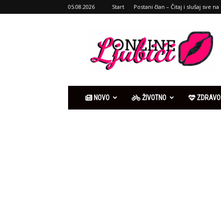
05.08.2026
Start
Postani član – Čitaj i slušaj sve na 
Ljubići
online
NOVO
ŽIVOTNO
ZDRAVO