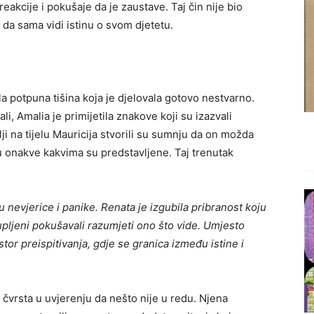
 reakcije i pokušaje da je zaustave. Taj čin nije bio
 da sama vidi istinu o svom djetetu.
la potpuna tišina koja je djelovala gotovo nestvarno.
i, Amalia je primijetila znakove koji su izazvali
lji na tijelu Mauricija stvorili su sumnju da on možda
su onakve kakvima su predstavljene. Taj trenutak
u nevjerice i panike. Renata je izgubila pribranost koju
upljeni pokušavali razumjeti ono što vide. Umjesto
tor preispitivanja, gdje se granica između istine i
a čvrsta u uvjerenju da nešto nije u redu. Njena