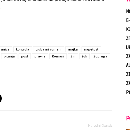
.
N
E
K
Ž
U
ranica
kontrola
Ljubavni romani
majka
napetost
Z
pitanja
post
pravila
Romani
Sin
šok
Supruga
A
Z
Z
P
P
Naredni članak