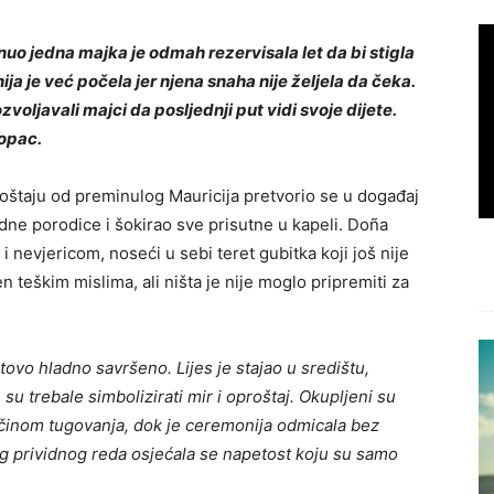
inuo jedna majka je odmah rezervisala let da bi stigla
ja je već počela jer njena snaha nije željela da čeka.
voljavali majci da posljednji put vidi svoje dijete.
lopac.
oštaju od preminulog Mauricija pretvorio se u događaj
dne porodice i šokirao sve prisutne u kapeli. Doña
i nevjericom, noseći u sebi teret gubitka koji još nije
en teškim mislima, ali ništa je nije moglo pripremiti za
otovo hladno savršeno. Lijes je stajao u središtu,
su trebale simbolizirati mir i oproštaj. Okupljeni su
 načinom tugovanja, dok je ceremonija odmicala bez
tog prividnog reda osjećala se napetost koju su samo