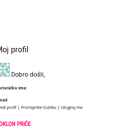
oj profil
Dobro došli,
orisničko Ime:
mail:
edi profil
|
Promijenite lozinku
|
Izlogiraj me
OKLON PRIČE