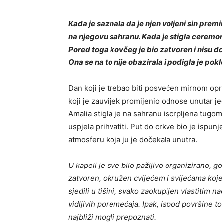
Kada je saznala da je njen voljeni sin prem
na njegovu sahranu. Kada je stigla ceremoni
Pored toga kovčeg je bio zatvoren i nisu doz
Ona se na to nije obazirala i podigla je pok
Dan koji je trebao biti posvećen mirnom opr
koji je zauvijek promijenio odnose unutar je
Amalia stigla je na sahranu iscrpljena tugom 
uspjela prihvatiti. Put do crkve bio je ispunj
atmosferu koja ju je dočekala unutra.
U kapeli je sve bilo pažljivo organizirano, g
zatvoren, okružen cvijećem i svijećama koje 
sjedili u tišini, svako zaokupljen vlastitim
vidljivih poremećaja. Ipak, ispod površine 
najbliži mogli prepoznati.