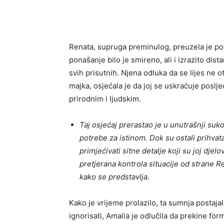
Renata, supruga preminulog, preuzela je p
ponašanje bilo je smireno, ali i izrazito di
svih prisutnih. Njena odluka da se lijes ne 
majka, osjećala je da joj se uskraćuje poslj
prirodnim i ljudskim.
Taj osjećaj prerastao je u unutrašnji su
potrebe za istinom. Dok su ostali prihvata
primjećivati sitne detalje koji su joj dje
pretjerana kontrola situacije od strane R
kako se predstavlja.
Kako je vrijeme prolazilo, ta sumnja postaja
ignorisati, Amalia je odlučila da prekine f