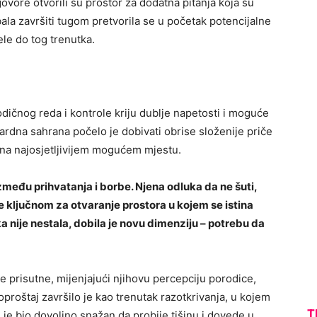
ovore otvorili su prostor za dodatna pitanja koja su
bala završiti tugom pretvorila se u početak potencijalne
ele do tog trenutka.
odičnog reda i kontrole kriju dublje napetosti i moguće
ardna sahrana počelo je dobivati obrise složenije priče
ju na najosjetljivijem mogućem mjestu.
zmeđu prihvatanja i borbe. Njena odluka da ne šuti,
e ključnom za otvaranje prostora u kojem se istina
ka nije nestala, dobila je novu dimenziju – potrebu da
e prisutne, mijenjajući njihovu percepciju porodice,
oproštaj završilo je kao trenutak razotkrivanja, u kojem
T
i je bio dovoljno snažan da probije tišinu i dovede u