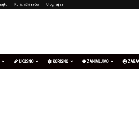
sajtu!
Korisnički račun
Ulogiraj se
UKUSNO
KORISNO
ZANIMLJIVO
ZABA