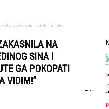
rovod svog jedinog sina i povikala: “Nemojte...
ZAKASNILA NA
M
DINOG SINA I
JTE GA POKOPATI
K
A VIDIM!”
E
398
Ur
P