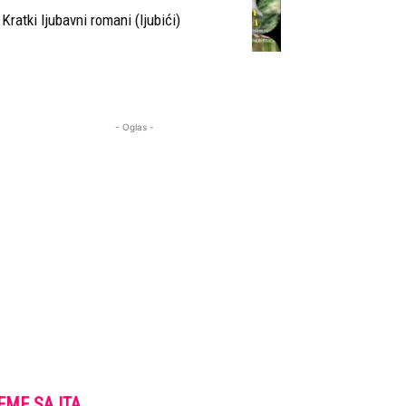
Kratki ljubavni romani (ljubići)
- Oglas -
EME SAJTA