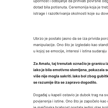
upornost i odbijanje da prihvati površne odg
dotad bila potisnuta. Ceremonija koja je tre
istrage i razotkrivanja okolnosti koje su dov
Ubrzo je postalo jasno da se iza privida por
manipulacije. Ono što je izgledalo kao stand
u kojoj se emocije, interesi i istina sudara
Za Amalu, taj trenutak označio je granicu i
iako je bila emotivno slomljena, pokazala s
više nije mogla sakriti. Iako bol zbog gubit
se razumije šta se zapravo dogodilo.
Događaj u kapeli ostavio je dubok trag na sv
povjerenja i istine. Ono što je započelo kao 
je majčinska hrabrost postala jedini glas koj