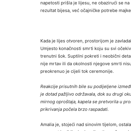
napetosti prišla je lijesu, ne obazirući se na
rezultat bijesa, već očajničke potrebe majke
Kada je lijes otvoren, prostorijom je zavlada
Umjesto konačnosti smrti koju su svi očekival
trenutni šok. Suptilni pokreti i neobični deta
nije mrtav ili da okolnosti njegove smrti ni
preokrenuo je cijeli tok ceremonije.
Reakcije prisutnih bile su podijeljene izmeđ
je dotad pažljivo održavala, dok su drugi ok
mirnog oproštaja, kapela se pretvorila u pros
prikrivanja počela brzo raspadati.
Amalia je, stojeći nad sinovim tijelom, ostal