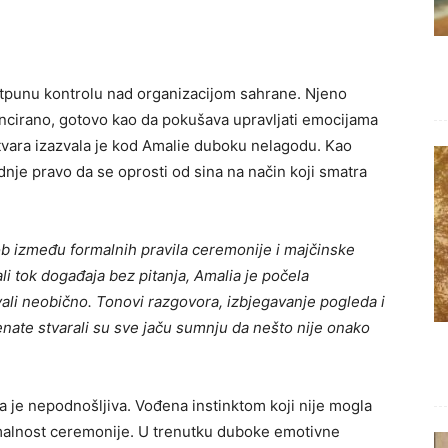
otpunu kontrolu nad organizacijom sahrane. Njeno
stancirano, gotovo kao da pokušava upravljati emocijama
otvara izazvala je kod Amalie duboku nelagodu. Kao
ednje pravo da se oprosti od sina na način koji smatra
kob između formalnih pravila ceremonije i majčinske
li tok događaja bez pitanja, Amalia je počela
lovali neobično. Tonovi razgovora, izbjegavanje pogleda i
enate stvarali su sve jaču sumnju da nešto nije onako
la je nepodnošljiva. Vođena instinktom koji nije mogla
ormalnost ceremonije. U trenutku duboke emotivne