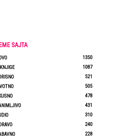
EME SAJTA
1350
OVO
1087
-KNJIGE
521
ORISNO
505
IVOTNO
478
KUSNO
431
ANIMLJIVO
310
UDIO
240
DRAVO
228
ABAVNO