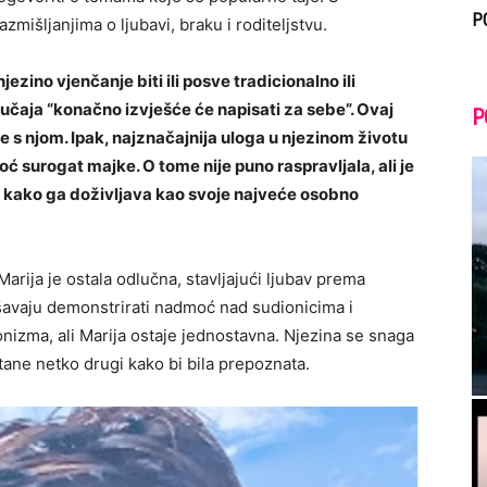
P
mišljanjima o ljubavi, braku i roditeljstvu.
ezino vjenčanje biti ili posve tradicionalno ili
slučaja “konačno izvješće će napisati za sebe”. Ovaj
P
ke s njom. Ipak, najznačajnija uloga u njezinom životu
oć surogat majke. O tome nije puno raspravljala, ali je
 i kako ga doživljava kao svoje najveće osobno
rija je ostala odlučna, stavljajući ljubav prema
šavaju demonstrirati nadmoć nad sudionicima i
nizma, ali Marija ostaje jednostavna. Njezina se snaga
ane netko drugi kako bi bila prepoznata.