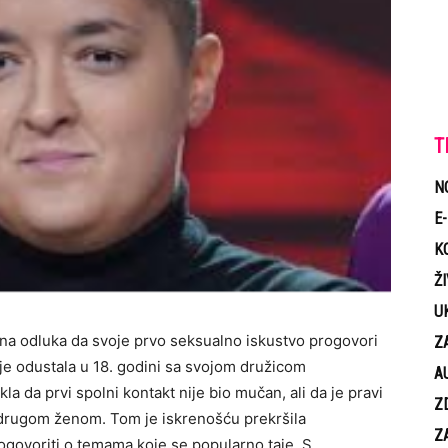
T
N
E
K
Ž
U
ina odluka da svoje prvo seksualno iskustvo progovori
Z
i je odustala u 18. godini sa svojom družicom
A
la da prvi spolni kontakt nije bio mučan, ali da je pravi
Z
s drugom ženom. Tom je iskrenošću prekršila
Z
ogovoriti o temama koje se popularno taje. S