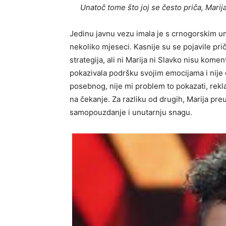
Unatoč tome što joj se često priča, Marij
Jedinu javnu vezu imala je s crnogorskim u
nekoliko mjeseci. Kasnije su se pojavile pr
strategija, ali ni Marija ni Slavko nisu komen
pokazivala podršku svojim emocijama i nije 
posebnog, nije mi problem to pokazati, rekl
na čekanje. Za razliku od drugih, Marija p
samopouzdanje i unutarnju snagu.