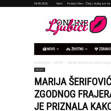
06.08.2026
Start
Postani član – Čitaj i slušaj sve na 
Ljubići
online
NOVO
ŽIVOTNO
ZDRAVO
Naslovnica
NOVO
Marija Šerifović je samo ovog z
NOVO
MARIJA ŠERIFOVI
ZGODNOG FRAJERA
JE PRIZNALA KAKO