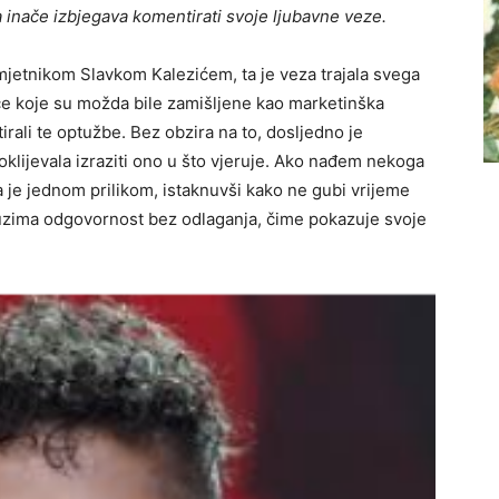
a inače izbjegava komentirati svoje ljubavne veze.
mjetnikom Slavkom Kalezićem, ta je veza trajala svega
iče koje su možda bile zamišljene kao marketinška
tirali te optužbe. Bez obzira na to, dosljedno je
oklijevala izraziti ono u što vjeruje. Ako nađem nekoga
a je jednom prilikom, istaknuvši kako ne gubi vrijeme
reuzima odgovornost bez odlaganja, čime pokazuje svoje