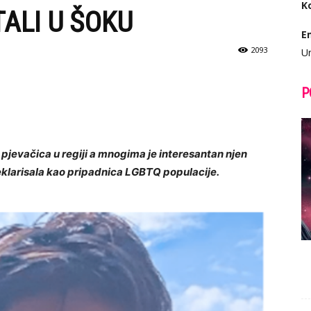
K
TALI U ŠOKU
E
2093
Ur
P
h pjevačica u regiji a mnogima je interesantan njen
eklarisala kao pripadnica LGBTQ populacije.