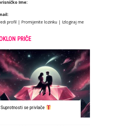
orisničko Ime:
mail:
edi profil
|
Promijenite lozinku
|
Izlogiraj me
OKLON PRIČE
Suprotnosti se privlače