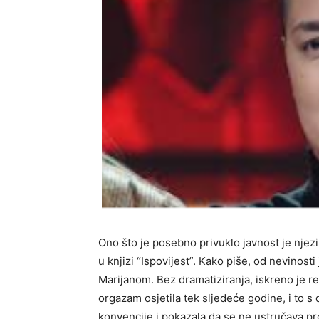
Ono što je posebno privuklo javnost je njez
u knjizi “Ispovijest”. Kako piše, od nevinost
Marijanom. Bez dramatiziranja, iskreno je rek
orgazam osjetila tek sljedeće godine, i to 
konvencije i pokazala da se ne ustručava pr