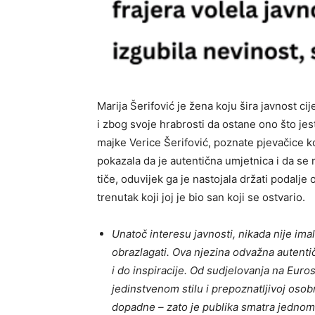
Marija Šerifović je žena koju šira javnost c
i zbog svoje hrabrosti da ostane ono što jest
majke Verice Šerifović, poznate pjevačice 
pokazala da je autentična umjetnica i da se 
tiče, oduvijek ga je nastojala držati podalje 
trenutak koji joj je bio san koji se ostvario.
Unatoč interesu javnosti, nikada nije imal
obrazlagati. Ova njezina odvažna autent
i do inspiracije. Od sudjelovanja na Eur
jedinstvenom stilu i prepoznatljivoj oso
dopadne – zato je publika smatra jednom 