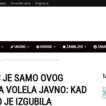
sajtu!
Korisnički račun
Ulogiraj se
UKUSNO
KORISNO
ZANIMLJIVO
ZABA
godnog frajera volela javno: Kad je priznala...
Ć JE SAMO OVOG
M
 VOLELA JAVNO: KAD
 JE IZGUBILA