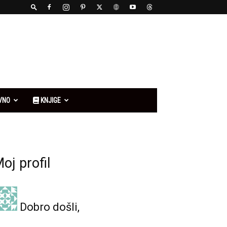
VNO
KNJIGE
oj profil
Dobro došli,