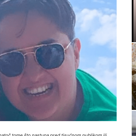
unatoč tome što nastupa pred tisućnom publikom ili