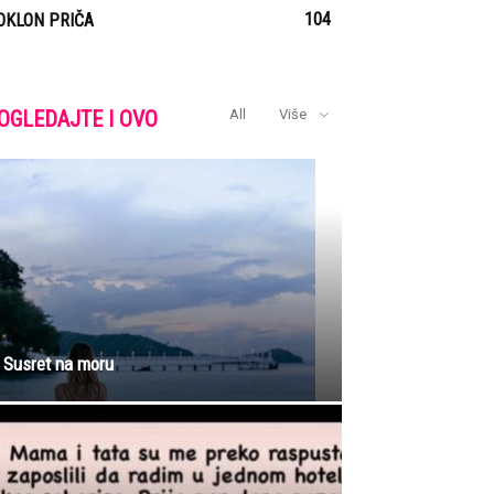
104
OKLON PRIČA
OGLEDAJTE I OVO
All
Više
Susret na moru