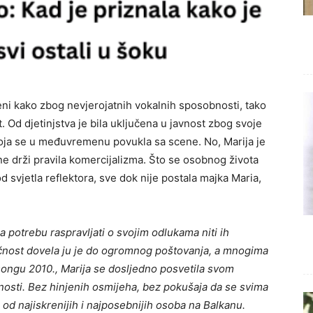
ijeni kako zbog nevjerojatnih vokalnih sposobnosti, tako
. Od djetinjstva je bila uključena u javnost zbog svoje
koja se u međuvremenu povukla sa scene. No, Marija je
ne drži pravila komercijalizma. Što se osobnog života
od svjetla reflektora, sve dok nije postala majka Maria,
a potrebu raspravljati o svojim odlukama niti ih
ičnost dovela ju je do ogromnog poštovanja, a mnogima
osongu 2010., Marija se dosljedno posvetila svom
bnosti. Bez hinjenih osmijeha, bez pokušaja da se svima
od najiskrenijih i najposebnijih osoba na Balkanu.