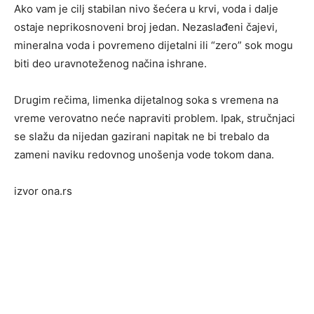
Ako vam je cilj stabilan nivo šećera u krvi, voda i dalje
ostaje neprikosnoveni broj jedan. Nezaslađeni čajevi,
mineralna voda i povremeno dijetalni ili “zero” sok mogu
biti deo uravnoteženog načina ishrane.
Drugim rečima, limenka dijetalnog soka s vremena na
vreme verovatno neće napraviti problem. Ipak, stručnjaci
se slažu da nijedan gazirani napitak ne bi trebalo da
zameni naviku redovnog unošenja vode tokom dana.
izvor ona.rs