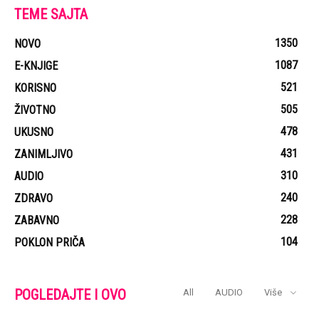
TEME SAJTA
1350
NOVO
1087
E-KNJIGE
521
KORISNO
505
ŽIVOTNO
478
UKUSNO
431
ZANIMLJIVO
310
AUDIO
240
ZDRAVO
228
ZABAVNO
104
POKLON PRIČA
POGLEDAJTE I OVO
All
AUDIO
Više