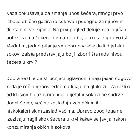
Kada pokušavaju da smanje unos šećera, mnogi prvo
izbace obične gazirane sokove i posegnu za njihovim
dijetalnim verzijama. Na prvi pogled deluje kao logičan
potez. Nema šećera, nema kalorija, a ukus je gotovo isti.
Međutim, jedno pitanje se uporno vraća: da li dijetalni
sokovi zaista predstavljaju bolji izbor i šta rade nivou
šećera u krvi?
Dobra vest je da stručnjaci uglavnom imaju jasan odgovor
kada je reč o neposrednom uticaju na glukozu. Za razliku
od klasičnih gaziranih pića, dijetalni sokovi ne sadrže
dodat šećer, već se zaslađuju veštačkim ili
niskokalorijskim zaslađivačima. Upravo zbog toga ne
izazivaju nagli skok šećera u krvi kakav se javlja nakon
konzumiranja običnih sokova.