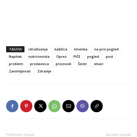
TAGOVI
istraživanja
kašičica
limenka
na prvi pogled
Napitak
nutricionista
Oprez
PIĆE
pogled
post
problem
prodavnica
proizvodi
Šećer
stvari
Zanimljivosti
Zdravlje
Prethodni članak
Naredni članak