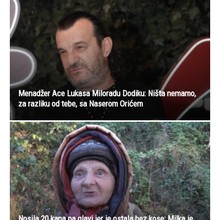
Menadžer Ace Lukasa Miloradu Dodiku: Ništa nemamo,
za razliku od tebe, sa Naserom Orićem
Nosila 20 kapa na glavi jer je ostala bez kose: Milka je