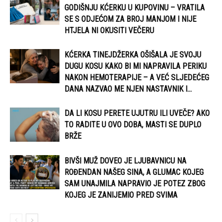
GODIŠNJU KĆERKU U KUPOVINU – VRATILA
SE S ODJEĆOM ZA BROJ MANJOM I NIJE
HTJELA NI OKUSITI VEČERU
KĆERKA TINEJDŽERKA OŠIŠALA JE SVOJU
DUGU KOSU KAKO BI MI NAPRAVILA PERIKU
NAKON HEMOTERAPIJE – A VEĆ SLJEDEĆEG
DANA NAZVAO ME NJEN NASTAVNIK I...
DA LI KOSU PERETE UJUTRU ILI UVEČE? AKO
TO RADITE U OVO DOBA, MASTI SE DUPLO
BRŽE
BIVŠI MUŽ DOVEO JE LJUBAVNICU NA
ROĐENDAN NAŠEG SINA, A GLUMAC KOJEG
SAM UNAJMILA NAPRAVIO JE POTEZ ZBOG
KOJEG JE ZANIJEMIO PRED SVIMA