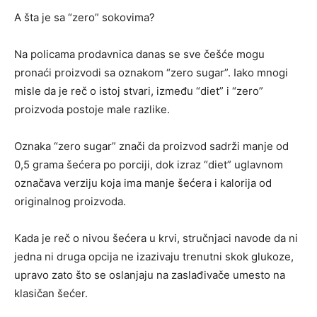
A šta je sa “zero” sokovima?
Na policama prodavnica danas se sve češće mogu
pronaći proizvodi sa oznakom “zero sugar”. Iako mnogi
misle da je reč o istoj stvari, između “diet” i “zero”
proizvoda postoje male razlike.
Oznaka “zero sugar” znači da proizvod sadrži manje od
0,5 grama šećera po porciji, dok izraz “diet” uglavnom
označava verziju koja ima manje šećera i kalorija od
originalnog proizvoda.
Kada je reč o nivou šećera u krvi, stručnjaci navode da ni
jedna ni druga opcija ne izazivaju trenutni skok glukoze,
upravo zato što se oslanjaju na zaslađivače umesto na
klasičan šećer.