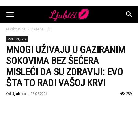
Naslovnica
ZANIMLJIVO
ZANIMLJIVO
MNOGI UŽIVAJU U GAZIRANIM
SOKOVIMA BEZ ŠEĆERA
MISLEĆI DA SU ZDRAVIJI: EVO
ŠTA TO RADI VAŠOJ KRVI
Od
Ljubica
-
08.06.2026
289