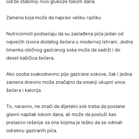
održe stabilniji nivo glukoze tokom dana.
Zamena koja može da napravi veliku razliku
Nutricionisti podsećaju da su zaslađena pića jedan od
najvećih izvora dodatog šećera u modernoj ishrani. Jedna
limenka običnog gaziranog soka može da sadrži i do
deset kašičica šećera.
Ako osoba svakodnevno pije gazirane sokove, čak i jedna
zamena dnevno može značajno da smanji ukupni unos
šećera i kalorija.
To, naravno, ne znači da dijetalni sok treba da postane
glavni napitak tokom dana, ali može da posluži kao
prelazno rešenje za one kojima je teško da se odmah
odreknu gaziranih pića.