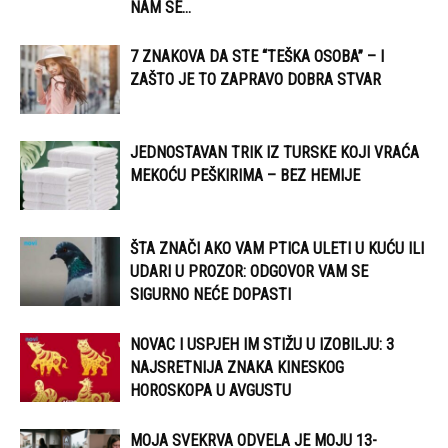
NAM SE...
7 ZNAKOVA DA STE “TEŠKA OSOBA” – I
ZAŠTO JE TO ZAPRAVO DOBRA STVAR
JEDNOSTAVAN TRIK IZ TURSKE KOJI VRAĆA
MEKOĆU PEŠKIRIMA – BEZ HEMIJE
ŠTA ZNAČI AKO VAM PTICA ULETI U KUĆU ILI
UDARI U PROZOR: ODGOVOR VAM SE
SIGURNO NEĆE DOPASTI
NOVAC I USPJEH IM STIŽU U IZOBILJU: 3
NAJSRETNIJA ZNAKA KINESKOG
HOROSKOPA U AVGUSTU
MOJA SVEKRVA ODVELA JE MOJU 13-