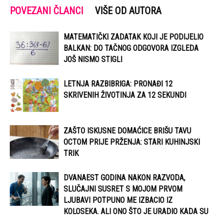
POVEZANI ČLANCI
VIŠE OD AUTORA
MATEMATIČKI ZADATAK KOJI JE PODIJELIO
BALKAN: DO TAČNOG ODGOVORA IZGLEDA
JOŠ NISMO STIGLI
LETNJA RAZBIBRIGA: PRONAĐI 12
SKRIVENIH ŽIVOTINJA ZA 12 SEKUNDI
ZAŠTO ISKUSNE DOMAĆICE BRIŠU TAVU
OCTOM PRIJE PRŽENJA: STARI KUHINJSKI
TRIK
DVANAEST GODINA NAKON RAZVODA,
SLUČAJNI SUSRET S MOJOM PRVOM
LJUBAVI POTPUNO ME IZBACIO IZ
KOLOSEKA. ALI ONO ŠTO JE URADIO KADA SU