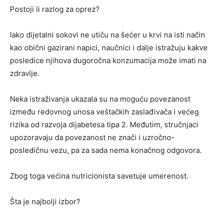
Postoji li razlog za oprez?
Iako dijetalni sokovi ne utiču na šećer u krvi na isti način
kao obični gazirani napici, naučnici i dalje istražuju kakve
posledice njihova dugoročna konzumacija može imati na
zdravlje.
Neka istraživanja ukazala su na moguću povezanost
između redovnog unosa veštačkih zaslađivača i većeg
rizika od razvoja dijabetesa tipa 2. Međutim, stručnjaci
upozoravaju da povezanost ne znači i uzročno-
posledičnu vezu, pa za sada nema konačnog odgovora.
Zbog toga većina nutricionista savetuje umerenost.
Šta je najbolji izbor?