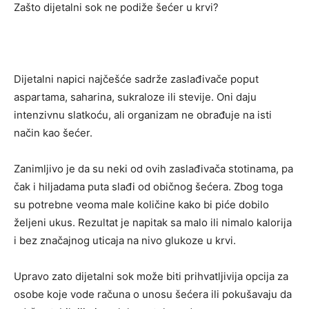
Zašto dijetalni sok ne podiže šećer u krvi?
Dijetalni napici najčešće sadrže zaslađivače poput
aspartama, saharina, sukraloze ili stevije. Oni daju
intenzivnu slatkoću, ali organizam ne obrađuje na isti
način kao šećer.
Zanimljivo je da su neki od ovih zaslađivača stotinama, pa
čak i hiljadama puta slađi od običnog šećera. Zbog toga
su potrebne veoma male količine kako bi piće dobilo
željeni ukus. Rezultat je napitak sa malo ili nimalo kalorija
i bez značajnog uticaja na nivo glukoze u krvi.
Upravo zato dijetalni sok može biti prihvatljivija opcija za
osobe koje vode računa o unosu šećera ili pokušavaju da