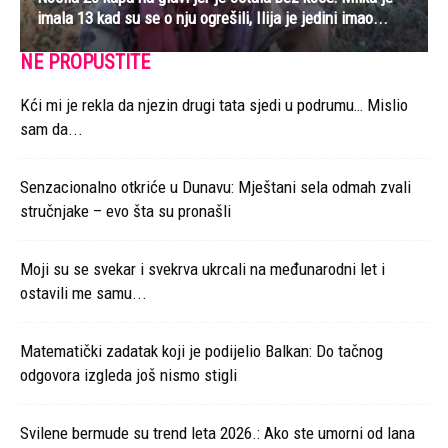
imala 13 kad su se o nju ogrešili, Ilija je jedini imao...
NE PROPUSTITE
Kći mi je rekla da njezin drugi tata sjedi u podrumu… Mislio
sam da...
Senzacionalno otkriće u Dunavu: Mještani sela odmah zvali
stručnjake – evo šta su pronašli
Moji su se svekar i svekrva ukrcali na međunarodni let i
ostavili me samu...
Matematički zadatak koji je podijelio Balkan: Do tačnog
odgovora izgleda još nismo stigli
Svilene bermude su trend leta 2026.: Ako ste umorni od lana