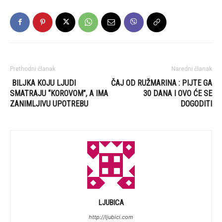
Prethodni članak
Naredni članak
BILJKA KOJU LJUDI
ČAJ OD RUŽMARINA : PIJTE GA
SMATRAJU “KOROVOM”, A IMA
30 DANA I OVO ĆE SE
ZANIMLJIVU UPOTREBU
DOGODITI
LJUBICA
http://ljubici.com