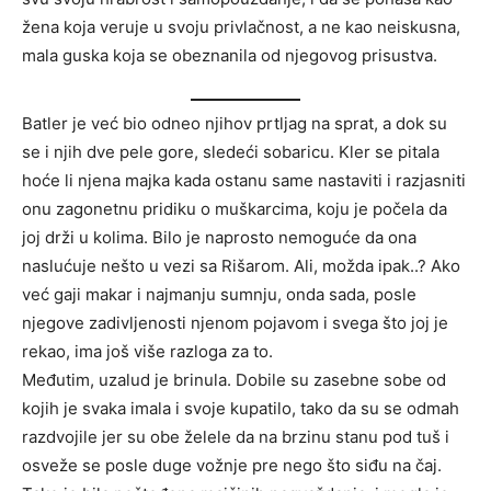
žena koja veruje u svoju privlačnost, a ne kao neiskusna,
mala guska koja se obeznanila od njegovog prisustva.
Batler je već bio odneo njihov prtljag na sprat, a dok su
se i njih dve pele gore, sledeći sobaricu. Kler se pitala
hoće li njena majka kada ostanu same nastaviti i razjasniti
onu zagonetnu pridiku o muškarcima, koju je počela da
joj drži u kolima. Bilo je naprosto nemoguće da ona
naslućuje nešto u vezi sa Rišarom. Ali, možda ipak..? Ako
već gaji makar i najmanju sumnju, onda sada, posle
njegove zadivljenosti njenom pojavom i svega što joj je
rekao, ima još više razloga za to.
Međutim, uzalud je brinula. Dobile su zasebne sobe od
kojih je svaka imala i svoje kupatilo, tako da su se odmah
razdvojile jer su obe želele da na brzinu stanu pod tuš i
osveže se posle duge vožnje pre nego što siđu na čaj.