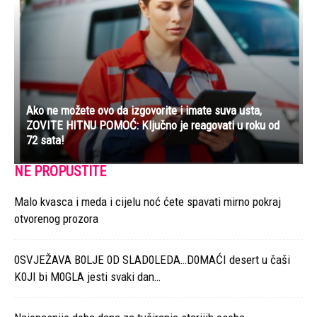
Ako ne možete ovo da izgovorite i imate suva usta,
ZOVITE HITNU POMOĆ: Ključno je reagovati u roku od
72 sata!
NE PROPUSTITE
Malo kvasca i meda i cijelu noć ćete spavati mirno pokraj
otvorenog prozora
0SVJEŽAVA B0LJE 0D SLAD0LEDA…D0MAĆI desert u čaši
K0JI bi M0GLA jesti svaki dan…