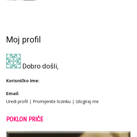
Moj profil
Dobro došli,
Korisničko Ime:
Email:
Uredi profil
|
Promijenite lozinku
|
Izlogiraj me
POKLON PRIČE