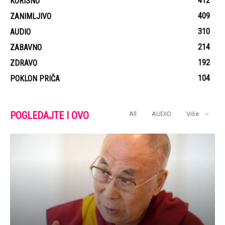
412
KORISNO
409
ZANIMLJIVO
310
AUDIO
214
ZABAVNO
192
ZDRAVO
104
POKLON PRIČA
POGLEDAJTE I OVO
All
AUDIO
Više