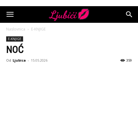
Naslovnica
E-KNJIGE
E-KNJIGE
NOĆ
Od
Ljubica
-
15.05.2026
359