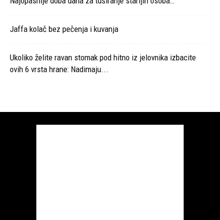
Najopasnije doba dana za tuširanje starijih osoba…
Jaffa kolač bez pečenja i kuvanja
Ukoliko želite ravan stomak pod hitno iz jelovnika izbacite
ovih 6 vrsta hrane: Nadimaju...