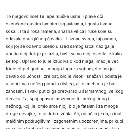
To njegovo lice! Te lepe muške usne, i plave oči
osenčene gustim tamnim trepavicama, i gusta tamna
kosa… I ta široka ramena, snažna vilica i ruke koje su
odavale energičnog čoveka… I, iznad svega, taj osmeh,
koji joj se odavno uselio u sred samog srca! Kad ga je
uputio njoj dok je prilazila, baš i samo njoj, osetila je kako
se topi. Upravo to ju je izluđivalo kod njega, imao je već
trideset pet godina i mnogo toga za sobom, što mu je
davalo odlučnost i zrelost, bio je visok i snažan i odista je
u sebi imao nečeg pomalo divljeg, ali osmeh mu je bio
zanosan, i svaki put bi ga pretvarao u šarmantnog, velikog
dećaka. Taj spoj opasne muževnosti i nečeg finog i
nežnog, koji je lomio srce njoj, bio je fatalan i za mnoge
druge devojke, to je dobro znala. Ali, odlučila je da, u inat
majčinim podrugljivim i zagonetnim upozorenjima, prikupi
svu svoju hrabrost i samopouzdanje, i da se ponaša kao