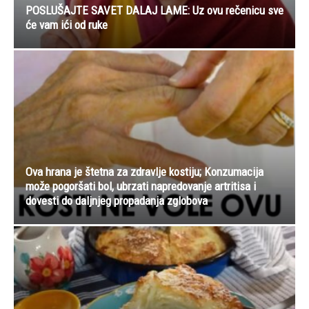
POSLUŠAJTE SAVET DALAJ LAME: Uz ovu rečenicu sve
će vam ići od ruke
Ova hrana je štetna za zdravlje kostiju; Konzumacija
može pogoršati bol, ubrzati napredovanje artritisa i
dovesti do daljnjeg propadanja zglobova