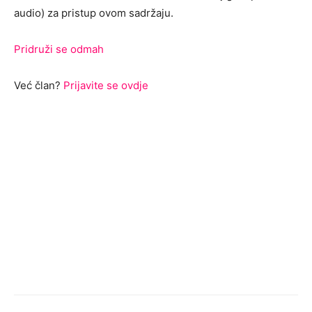
audio) za pristup ovom sadržaju.
Pridruži se odmah
Već član?
Prijavite se ovdje