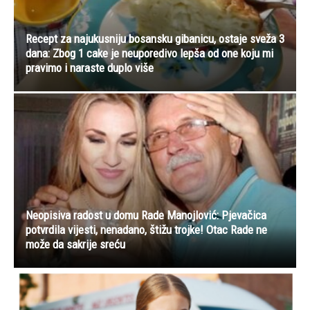
Recept za najukusniju bosansku gibanicu, ostaje sveža 3
dana: Zbog 1 cake je neuporedivo lepša od one koju mi
pravimo i naraste duplo više
Neopisiva radost u domu Rade Manojlović: Pjevačica
potvrdila vijesti, nenadano, štižu trojke! Otac Rade ne
može da sakrije sreću