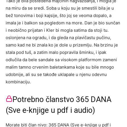
Tako je bila pošteđena majčinih nagvaždanja, i mogla je
na miru da se sredi. Soba u koju su je smestili bila je u
bež tonovima i boji kajsije, što joj se veoma dopalo, a
imala je i balkon sa pogledom na more. Dan je bio sunčan
i neobično prijatan i Kler bi mogla satima da stoji tu.
oslonjena na ogradu, i da gleda na plavičastu pučinu,
samo kad ne bi znala ko je dole u prizemlju. Na brzinu je
stala pod tuš, a zatim malo popravila šminku, i ipak
odlučila da bele sandale sa visokom platformom zameni
malim tamno crvenim baletankama koje su bile mnogo
udobnije, ali su se takođe uklapale u njenu odevnu
kombinaciju.
Potrebno članstvo 365 DANA
(Sve e-knjige u pdf i audio)
Morate biti član nivo: 365 DANA (Sve e-knjige u pdf i