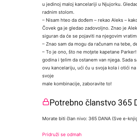
u jedinoj maloj kancelariji u Njujorku. Gled
radnim stolom.
– Nisam hteo da dođem – rekao Aleks – kako
Ĉovek ga je gledao zadovoljno. Znao je Alek
siguran da će se pojaviti na njegovim vratim
– Znao sam da mogu da računam na tebe, d
– To je ono, što ne moţete kapetane Parker!
godina i ţelim da ostanem van njega. Sada sa
ovu kancelariju, ući ću u svoja kola i otići 
svoje
male kombinacije, zaboravite to!
Potrebno članstvo 365 D
Morate biti član nivo: 365 DANA (Sve e-knjig
Pridruži se odmah