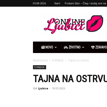
05.08.2026
Start
Postani član – Čitaj i slušaj sve na 
Ljubići
online
NOVO
ŽIVOTNO
ZDRAVO
Naslovnica
E-KNJIGE
Tajna na ostrvu
E-KNJIGE
TAJNA NA OSTRV
Od
Ljubica
-
18.03.2026