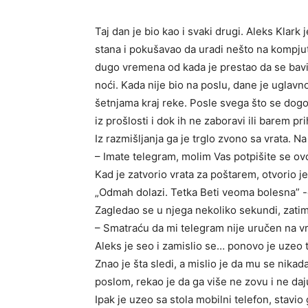
Taj dan je bio kao i svaki drugi. Aleks Klark
stana i pokušavao da uradi nešto na kompjute
dugo vremena od kada je prestao da se bav
noći. Kada nije bio na poslu, dane je uglavn
šetnjama kraj reke. Posle svega što se dogo
iz prošlosti i dok ih ne zaboravi ili barem pr
Iz razmišljanja ga je trglo zvono sa vrata. Na
– Imate telegram, molim Vas potpišite se ov
Kad je zatvorio vrata za poštarem, otvorio j
„Odmah dolazi. Tetka Beti veoma bolesna” -č
Zagledao se u njega nekoliko sekundi, zatim
– Smatraću da mi telegram nije uručen na vr
Aleks je seo i zamislio se… ponovo je uzeo 
Znao je šta sledi, a mislio je da mu se nikada
poslom, rekao je da ga više ne zovu i ne daj
Ipak je uzeo sa stola mobilni telefon, stavio 