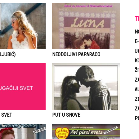
T
N
E
U
LJUBIĆ)
NEODOLJIVI PAPARACO
K
Ž
Z
A
Z
Z
 SVET
PUT U SNOVE
P