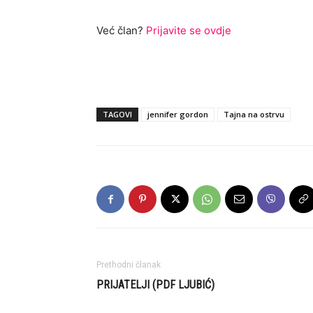
Već član?
Prijavite se ovdje
TAGOVI
jennifer gordon
Tajna na ostrvu
Prethodni članak
PRIJATELJI (PDF LJUBIĆ)