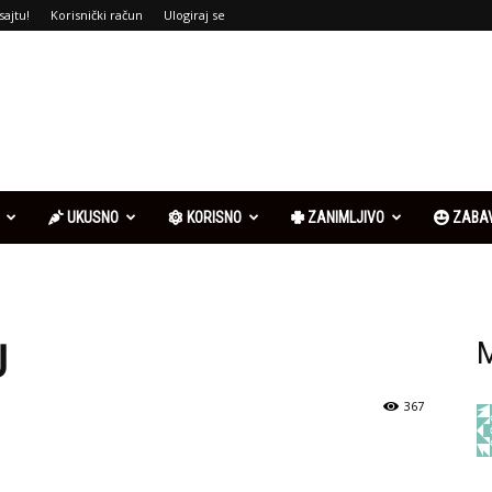
sajtu!
Korisnički račun
Ulogiraj se
UKUSNO
KORISNO
ZANIMLJIVO
ZABA
U
M
367