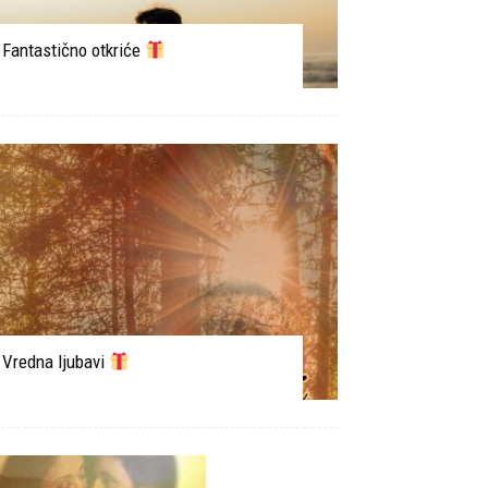
Fantastično otkriće
Vredna ljubavi