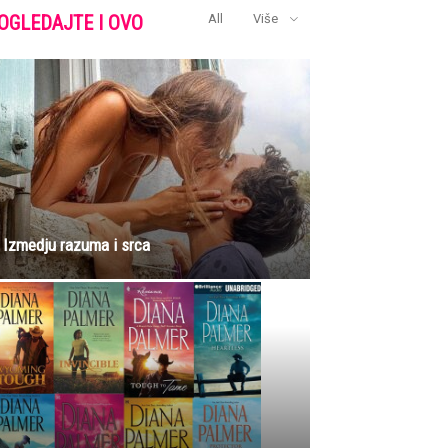
OGLEDAJTE I OVO
All
Više
Izmedju razuma i srca