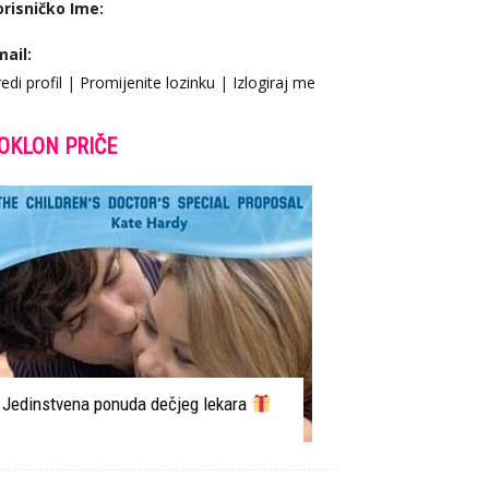
orisničko Ime:
mail:
edi profil
|
Promijenite lozinku
|
Izlogiraj me
OKLON PRIČE
Jedinstvena ponuda dečjeg lekara