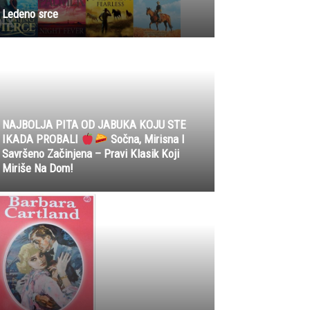
Ledeno srce
NAJBOLJA PITA OD JABUKA KOJU STE
IKADA PROBALI
Sočna, Mirisna I
Savršeno Začinjena – Pravi Klasik Koji
Miriše Na Dom!