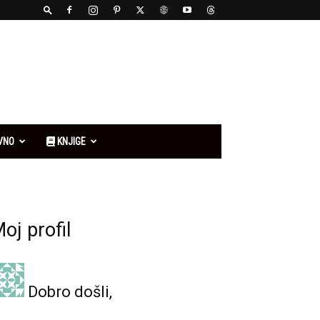
VNO
KNJIGE
oj profil
Dobro došli,