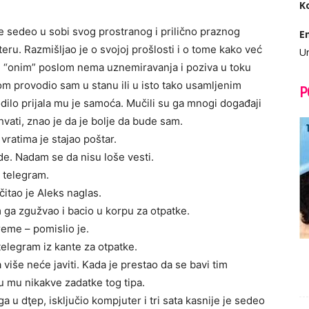
K
 je sedeo u sobi svog prostranog i prilično praznog
E
ru. Razmišljao je o svojoj prošlosti i o tome kako već
Ur
i “onim” poslom nema uznemiravanja i poziva u toku
om provodio sam u stanu ili u isto tako usamljenim
P
dilo prijala mu je samoća. Mučili su ga mnogi događaji
ihvati, znao je da je bolje da bude sam.
 vratima je stajao poštar.
de. Nadam se da nisu loše vesti.
e telegram.
itao je Aleks naglas.
 ga zgužvao i bacio u korpu za otpatke.
eme – pomislio je.
telegram iz kante za otpatke.
 više neće javiti. Kada je prestao da se bavi tim
u mu nikakve zadatke tog tipa.
ga u dţep, isključio kompjuter i tri sata kasnije je sedeo