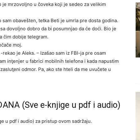
ao je mrzovoljno u čoveka koji je sedeo za velikim
 sam obavešten, tetka Beti je umrla pre dosta godina.
sa dovoljno dobro da bi posumnjao da će doći. Bio je
a čim dobije telegram.
ečače moj.
 -rekao je Aleks. – Izašao sam iz FBI-ja pre osam
m inţenjer u fabrici mobilnih telefona i kada napustim
na zasluţeni odmor. Pa, ako ste hteli da me uvučete u
ANA (Sve e-knjige u pdf i audio)
e u pdf i audio) za pristup ovom sadržaju.