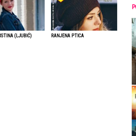
P
STINA (LJUBIĆ)
RANJENA PTICA