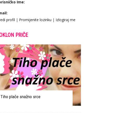
orisničko Ime:
mail:
edi profil
|
Promijenite lozinku
|
Izlogiraj me
OKLON PRIČE
Tiho plače snažno srce