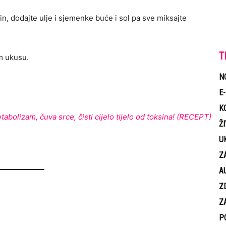
in, dodajte ulje i sjemenke buće i sol pa sve miksajte
T
m ukusu.
N
E
K
tabolizam, čuva srce, čisti cijelo tijelo od toksina! (RECEPT)
Ž
U
Z
A
Z
Z
P