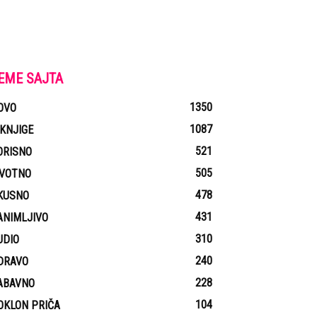
EME SAJTA
1350
OVO
1087
-KNJIGE
521
ORISNO
505
IVOTNO
478
KUSNO
431
ANIMLJIVO
310
UDIO
240
DRAVO
228
ABAVNO
104
OKLON PRIČA