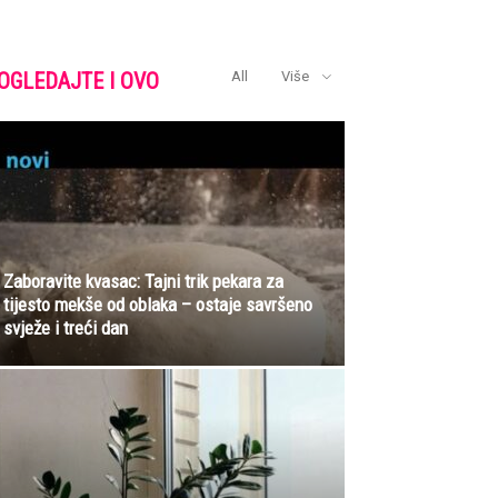
OGLEDAJTE I OVO
All
Više
Zaboravite kvasac: Tajni trik pekara za
tijesto mekše od oblaka – ostaje savršeno
svježe i treći dan