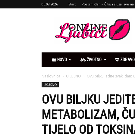
06.08.2026
Start
Postani član – Čitaj i slušaj sve na 
Ljubići
online
NOVO
ŽIVOTNO
ZDRAVO
Naslovnica
UKUSNO
Ovu biljku jedite svaki dan: U
UKUSNO
OVU BILJKU JEDIT
METABOLIZAM, ČUV
TIJELO OD TOKSIN