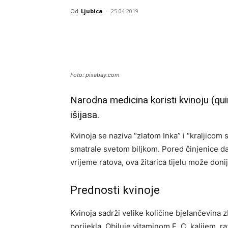
Od
Ljubica
-
25.04.2019
Foto: pixabay.com
Narodna medicina koristi kvinoju (qui
išijasa.
Kvinoja se naziva “zlatom Inka” i “kraljicom
smatrale svetom biljkom. Pored činjenice da 
vrijeme ratova, ova žitarica tijelu može don
Prednosti kvinoje
Kvinoja sadrži velike količine bjelančevina
porijekla. Obiluje vitaminom E, C, kalijem, 