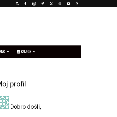
VNO
KNJIGE
oj profil
Dobro došli,