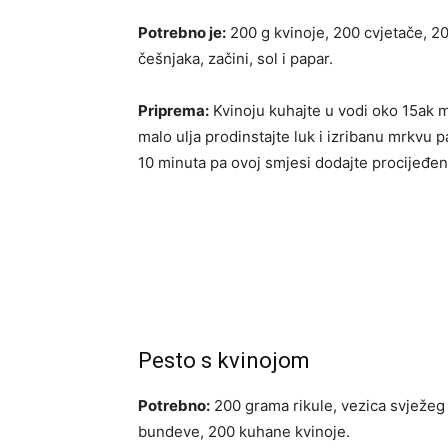
Potrebno je:
200 g kvinoje, 200 cvjetače, 20
češnjaka, začini, sol i papar.
Priprema:
Kvinoju kuhajte u vodi oko 15ak mi
malo ulja prodinstajte luk i izribanu mrkvu p
10 minuta pa ovoj smjesi dodajte procijeđenu
Pesto s kvinojom
Potrebno:
200 grama rikule, vezica svježeg
bundeve, 200 kuhane kvinoje.