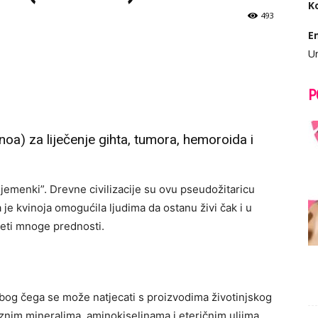
K
493
E
Ur
P
noa) za liječenje gihta, tumora, hemoroida i
 sjemenki”. Drevne civilizacije su ovu pseudožitaricu
je kvinoja omogućila ljudima da ostanu živi čak i u
ijeti mnoge prednosti.
 zbog čega se može natjecati s proizvodima životinjskog
raznim mineralima, aminokiselinama i eteričnim uljima.