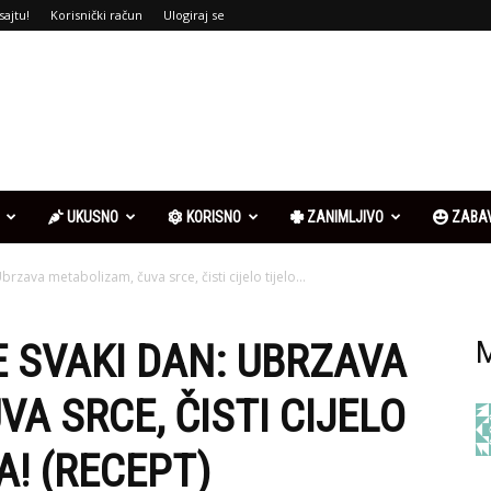
sajtu!
Korisnički račun
Ulogiraj se
UKUSNO
KORISNO
ZANIMLJIVO
ZABA
brzava metabolizam, čuva srce, čisti cijelo tijelo...
E SVAKI DAN: UBRZAVA
M
A SRCE, ČISTI CIJELO
A! (RECEPT)