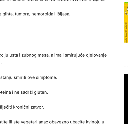
 gihta, tumora, hemoroida i išijasa.
ekciju usta i zubnog mesa, a ima i smirujuće djelovanje
.
u stanju smiriti ove simptome.
teina i ne sadrži gluten.
iječiti kronični zatvor.
ite ili ste vegetarijanac obavezno ubacite kvinoju u