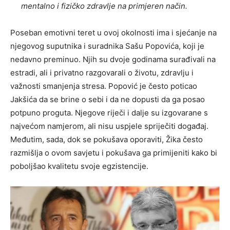
mentalno i fizičko zdravlje na primjeren način.
Poseban emotivni teret u ovoj okolnosti ima i sjećanje na
njegovog suputnika i suradnika Sašu Popovića, koji je
nedavno preminuo. Njih su dvoje godinama surađivali na
estradi, ali i privatno razgovarali o životu, zdravlju i
važnosti smanjenja stresa. Popović je često poticao
Jakšića da se brine o sebi i da ne dopusti da ga posao
potpuno proguta. Njegove riječi i dalje su izgovarane s
najvećom namjerom, ali nisu uspjele spriječiti događaj.
Međutim, sada, dok se pokušava oporaviti, Žika često
razmišlja o ovom savjetu i pokušava ga primijeniti kako bi
poboljšao kvalitetu svoje egzistencije.