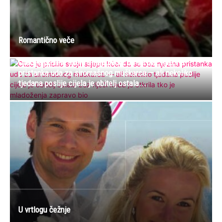
Romantično veče
Otac je prisilio svoju slijepu kćer da se bez njezina
pristanka uda za siromašnog muškarca — ali nekoliko
tjedana poslije cijela je obitelj ostala...
U vrtlogu čežnje