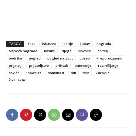
TAGOVI
faza
iskustvo
lekcije
ljubav
nagrada
Najveća nagrada
navike
Njega
Novosti
obitelj
podrška
pogled
pogled na život
posao
Preporučujemo
prijatelji
prijateljstvo
pritisak
putovanje
razmišljanje
savjet
Showbizz
stabilnost
stil
test
Zdravlje
Žika Jakšić