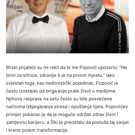
Bliski prijatelji su mi rekli da bi me Popović upozorio: “Ne
brini za sitnice, zdravlje ti je na prvom mjestu.” Iako
svjestan toga, kao hedonistički pojedinac, Popović je
često izostajao od briga koje prate život u medijima.
Njihove rasprave na setu često su bile posvećene
načinima izbjegavanja stresa i opuštanja tijela. Popovićev
primjer pokazao je da je moguće održati zdrav život i
zahtjevnu karijeru, a Žiki je preostalo da posluša taj savjet
i krene putem transformacije.