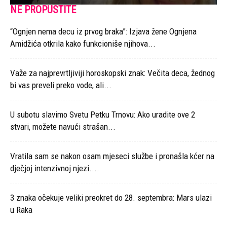
NE PROPUSTITE
“Ognjen nema decu iz prvog braka”: Izjava žene Ognjena
Amidžića otkrila kako funkcioniše njihova...
Važe za najprevrtljiviji horoskopski znak: Večita deca, žednog
bi vas preveli preko vode, ali...
U subotu slavimo Svetu Petku Trnovu: Ako uradite ove 2
stvari, možete navući strašan...
Vratila sam se nakon osam mjeseci službe i pronašla kćer na
dječjoj intenzivnoj njezi....
3 znaka očekuje veliki preokret do 28. septembra: Mars ulazi
u Raka