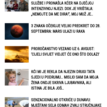
SLUŽBE I PRONAŠLA KĆER NA DJEČJOJ
INTENZIVNOJ NJEZI. DOK JE VRIŠTALA:
„NEMOJTE DA ME DIRA!“, MOJ MUŽ JE...
3 ZNAKA OČEKUJE VELIKI PREOKRET DO 28.
SEPTEMBRA: MARS ULAZI U RAKA
PROROČANSTVO VEZANO UZ 6. AVGUST:
‘CIJELI SVIJET VIDJET ĆE ONO ŠTO DOLAZI’
KĆI MI JE REKLA DA NJEZIN DRUGI TATA
SJEDI U PODRUMU… MISLIO SAM DA MOJA
ŽENA ONDJE SKRIVA LJUBAVNIKA, ALI
ISTINA JE BILA JOŠ...
SENZACIONALNO OTKRIĆE U DUNAVU:
MJEŠTANI SELA ODMAH ZVALI STRUČNJAKE