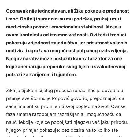
Oporavak nije jednostavan, ali Žika pokazuje predanost
i moć. Obitelj i suradnici su mu podrška, pružaju mu i
medicinsku pomoć i emocionalnu stabilnost, što je u
ovom kontekstu od iznimne važnosti. Ovi teški trenuci
pokazuju vrijednost zajedništva, jer prisutnost voljenih
motivira i ugrožava mogućnost potpunog ozdravljenja.
Njegov narativ može poslužiti kao katalizator za one
koji zanemaruju preporuke svog tijela u svakodnevnoj
potrazi za karijerom i trijumfom.
Žika je tijekom cijelog procesa rehabilitacije dovodio u
pitanje sve što mu je Popović govorio, prepoznajući da
sada ima priliku promijeniti svoj pogled na život. Ova se
faza smatra razdobljem razmišljanja i mogućnošću da
nauči lekcije koje će poboljšati njegovu već jaku prirodu.
Njegov primjer pokazuje: bez obzira na to koliko ste