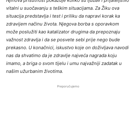
Njihova prisutnost pokazuje koliko su ljubav i prijateljstvo
vitalni u suočavanju s teškim situacijama. Za Žiku ova
situacija predstavlja i test i priliku da napravi korak ka
zdravijem načinu života. Njegova borba s oporavkom
može poslužiti kao katalizator drugima da prepoznaju
važnost zdravlja i da se posvete sebi prije nego bude
prekasno. U konačnici, iskustvo koje on doživljava navodi
nas da shvatimo da je zdravlje najveća nagrada koju
imamo, a briga o svom tijelu i umu najvažniji zadatak u
našim užurbanim životima.
Preporučujemo