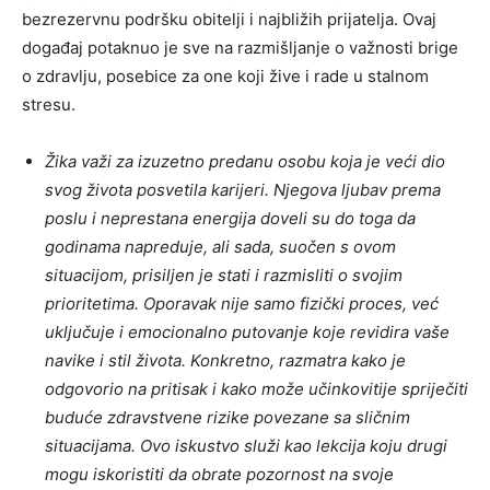
bezrezervnu podršku obitelji i najbližih prijatelja. Ovaj
događaj potaknuo je sve na razmišljanje o važnosti brige
o zdravlju, posebice za one koji žive i rade u stalnom
stresu.
Žika važi za izuzetno predanu osobu koja je veći dio
svog života posvetila karijeri. Njegova ljubav prema
poslu i neprestana energija doveli su do toga da
godinama napreduje, ali sada, suočen s ovom
situacijom, prisiljen je stati i razmisliti o svojim
prioritetima. Oporavak nije samo fizički proces, već
uključuje i emocionalno putovanje koje revidira vaše
navike i stil života. Konkretno, razmatra kako je
odgovorio na pritisak i kako može učinkovitije spriječiti
buduće zdravstvene rizike povezane sa sličnim
situacijama. Ovo iskustvo služi kao lekcija koju drugi
mogu iskoristiti da obrate pozornost na svoje