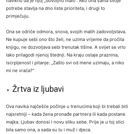
naviknu da je njoj „dovoljno malo“. Ako ona sama svoje
potrebe stavlja na dno liste prioriteta, i drugi to
primjećuju.
Ona se odriče odmora, snova, svojih malih zadovoljstava.
Ne kupuje sebi ono što želi, ne uzima vrijeme da pročita
knjigu, ne dozvoljava sebi trenutak tišine. A svijet se vrlo
lako prilagodi njenoj štednji. Na kraju ostaje praznina,
iscrpljenost i pitanje: „Zašto svi od mene uzimaju, a niko
mi ne vraća?“
Žrtva iz ljubavi
Ova navika najčešće počinje u trenucima koji bi trebali biti
najsretniji – kada žena pronađe partnera ili kada postane
majka. Ljubav donosi i novu sliku sebe. Prije je u toj slici
bila samo ona, a sada su tu i muž i djeca.