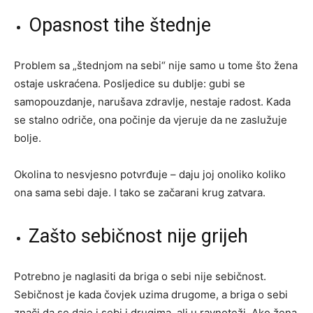
Opasnost tihe štednje
Problem sa „štednjom na sebi“ nije samo u tome što žena
ostaje uskraćena. Posljedice su dublje: gubi se
samopouzdanje, narušava zdravlje, nestaje radost. Kada
se stalno odriče, ona počinje da vjeruje da ne zaslužuje
bolje.
Okolina to nesvjesno potvrđuje – daju joj onoliko koliko
ona sama sebi daje. I tako se začarani krug zatvara.
Zašto sebičnost nije grijeh
Potrebno je naglasiti da briga o sebi nije sebičnost.
Sebičnost je kada čovjek uzima drugome, a briga o sebi
znači da se daje i sebi i drugima, ali u ravnoteži. Ako žena