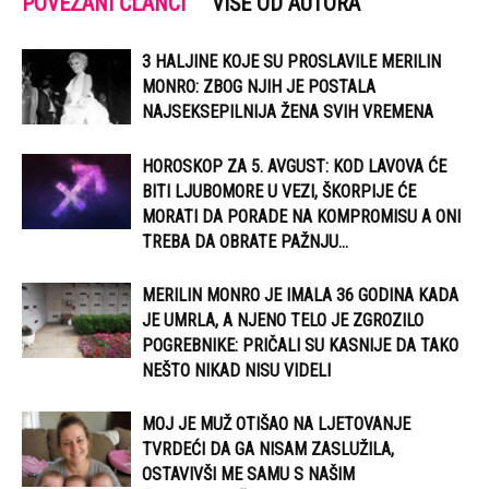
POVEZANI ČLANCI
VIŠE OD AUTORA
3 HALJINE KOJE SU PROSLAVILE MERILIN
MONRO: ZBOG NJIH JE POSTALA
NAJSEKSEPILNIJA ŽENA SVIH VREMENA
HOROSKOP ZA 5. AVGUST: KOD LAVOVA ĆE
BITI LJUBOMORE U VEZI, ŠKORPIJE ĆE
MORATI DA PORADE NA KOMPROMISU A ONI
TREBA DA OBRATE PAŽNJU...
MERILIN MONRO JE IMALA 36 GODINA KADA
JE UMRLA, A NJENO TELO JE ZGROZILO
POGREBNIKE: PRIČALI SU KASNIJE DA TAKO
NEŠTO NIKAD NISU VIDELI
MOJ JE MUŽ OTIŠAO NA LJETOVANJE
TVRDEĆI DA GA NISAM ZASLUŽILA,
OSTAVIVŠI ME SAMU S NAŠIM