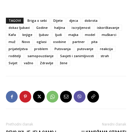
TAGOVI
Briga o sebi
Dijete
djeca
dobrota
dokaz ljubavi
Godine
haljina
iscrpljenost
iskorištavanje
Kafa
knjige
ljubav
ljudi
majka
model
muškarci
muž
Novo
oglasi
osobine
partner
pita
prijateljstva
problem
Putovanja
putovanje
reakcija
roditelji
samopouzdanje
Savjeti i zanimljivosti
strah
Svijet
važno
Zdravlje
žene
Prethodni članak
Naredni članak