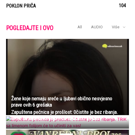
104
POKLON PRIČA
POGLEDAJTE I OVO
All
AUDIO
Više
Žene koje nemaju sreće u ljubavi obično nesvjesno
prave ovih 6 grešaka
Zapuštena pećnica je prošlost: 0čistite je bez ribanja.
TRIK sa limenom folijom će to učiniti za vas!