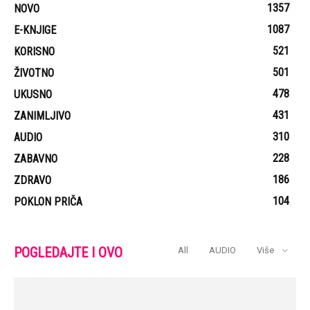
1357
NOVO
1087
E-KNJIGE
521
KORISNO
501
ŽIVOTNO
478
UKUSNO
431
ZANIMLJIVO
310
AUDIO
228
ZABAVNO
186
ZDRAVO
104
POKLON PRIČA
POGLEDAJTE I OVO
All
AUDIO
Više