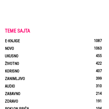
TEME SAJTA
1087
E-KNJIGE
1063
NOVO
455
UKUSNO
422
ŽIVOTNO
407
KORISNO
399
ZANIMLJIVO
310
AUDIO
214
ZABAVNO
191
ZDRAVO
104
POKLON PRIČA