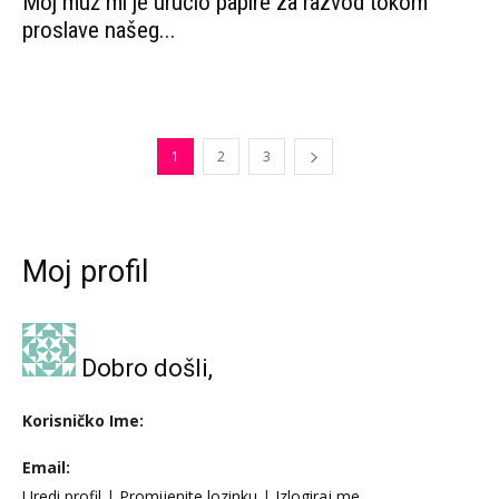
Moj muž mi je uručio papire za razvod tokom
proslave našeg...
1
2
3
Moj profil
Dobro došli,
Korisničko Ime:
Email:
Uredi profil
|
Promijenite lozinku
|
Izlogiraj me