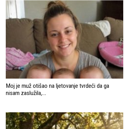
Moj je muž otišao na ljetovanje tvrdeći da ga
nisam zaslužila,...