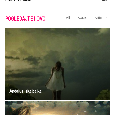
POGLEDAJTE I OVO
All
AUDIO
Više
Andaluzijska bajka