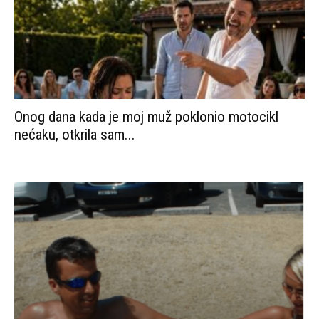
Onog dana kada je moj muž poklonio motocikl
nećaku, otkrila sam...