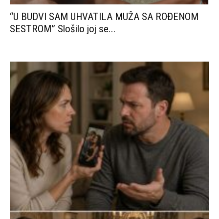
“U BUDVI SAM UHVATILA MUŽA SA ROĐENOM
SESTROM” Slošilo joj se...