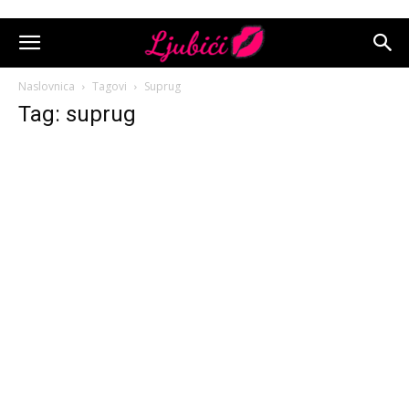
Naslovnica
Tagovi
Suprug
Tag: suprug