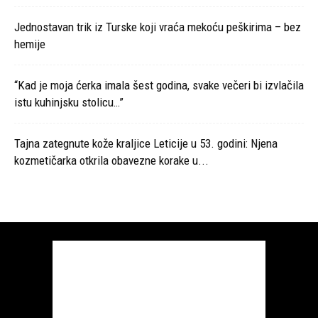
Jednostavan trik iz Turske koji vraća mekoću peškirima – bez
hemije
“Kad je moja ćerka imala šest godina, svake večeri bi izvlačila
istu kuhinjsku stolicu…”
Tajna zategnute kože kraljice Leticije u 53. godini: Njena
kozmetičarka otkrila obavezne korake u...