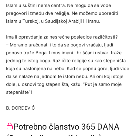
Islam u suštini nema centra. Ne mogu da se vode
pregovori između dve religije. Ne možemo uporediti
islam u Turskoj, u Saudijskoj Arabiji ili Iranu.
Ima li opravdanja za nesrećne posledice različitosti?
– Moramo uračunati i to da se bogovi vraćaju, ljudi
ponovo traže Boga. I muslimani i hrišćani ustvari traže
jednog te istog boga. Različite religije su kao stepeništa
koja su naslonjena na nebo. Kad se popnu gore, ljudi vide
da se nalaze na jednom te istom nebu. Ali oni koji stoje
dole, u osnovi tog stepeništa, kažu: “Put je samo moje
stepenište”!
B. ĐORĐEVIĆ
Potrebno članstvo 365 DANA