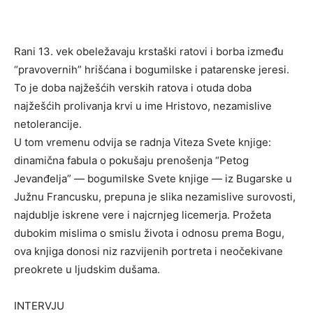
Rani 13. vek obeležavaju krstaški ratovi i borba između
“pravovernih” hrišćana i bogumilske i patarenske jeresi.
To je doba najžešćih verskih ratova i otuda doba
najžešćih prolivanja krvi u ime Hristovo, nezamislive
netolerancije.
U tom vremenu odvija se radnja Viteza Svete knjige:
dinamična fabula o pokušaju prenošenja “Petog
Jevanđelja” — bogumilske Svete knjige — iz Bugarske u
Južnu Francusku, prepuna je slika nezamislive surovosti,
najdublje iskrene vere i najcrnjeg licemerja. Prožeta
dubokim mislima o smislu života i odnosu prema Bogu,
ova knjiga donosi niz razvijenih portreta i neočekivane
preokrete u ljudskim dušama.
INTERVJU