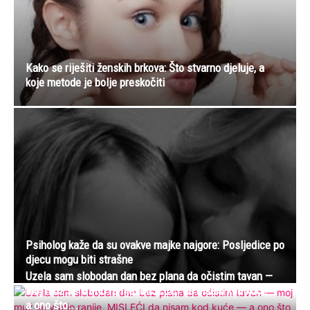
Kako se riješiti ženskih brkova: Što stvarno djeluje, a
koje metode je bolje preskočiti
Psiholog kaže da su ovakve majke najgore: Posljedice po
djecu mogu biti strašne
Uzela sam slobodan dan bez plana da očistim tavan —
moj muž se vratio ranije, MISLEĆI da nisam kod kuće —
a ono što...