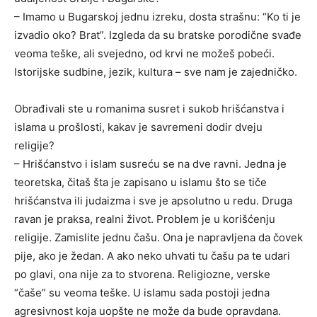
– Imamo u Bugarskoj jednu izreku, dosta strašnu: “Ko ti je
izvadio oko? Brat”. Izgleda da su bratske porodične svađe
veoma teške, ali svejedno, od krvi ne možeš pobeći.
Istorijske sudbine, jezik, kultura – sve nam je zajedničko.
Obrađivali ste u romanima susret i sukob hrišćanstva i
islama u prošlosti, kakav je savremeni dodir dveju
religije?
– Hrišćanstvo i islam susreću se na dve ravni. Jedna je
teoretska, čitaš šta je zapisano u islamu što se tiče
hrišćanstva ili judaizma i sve je apsolutno u redu. Druga
ravan je praksa, realni život. Problem je u korišćenju
religije. Zamislite jednu čašu. Ona je napravljena da čovek
pije, ako je žedan. A ako neko uhvati tu čašu pa te udari
po glavi, ona nije za to stvorena. Religiozne, verske
“čaše” su veoma teške. U islamu sada postoji jedna
agresivnost koja uopšte ne može da bude opravdana.