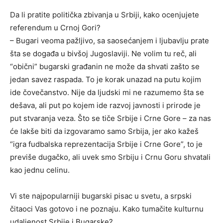
Da li pratite politička zbivanja u Srbiji, kako ocenjujete
referendum u Crnoj Gori?
– Bugari veoma pažljivo, sa saosećanjem i ljubavlju prate
šta se događa u bivšoj Jugoslaviji. Ne volim tu reč, ali
“obični” bugarski građanin ne može da shvati zašto se
jedan savez raspada. To je korak unazad na putu kojim
ide čovečanstvo. Nije da ljudski mi ne razumemo šta se
dešava, ali put po kojem ide razvoj javnosti i prirode je
put stvaranja veza. Što se tiče Srbije i Crne Gore – za nas
će lakše biti da izgovaramo samo Srbija, jer ako kažeš
“igra fudbalska reprezentacija Srbije i Crne Gore”, to je
previše dugačko, ali uvek smo Srbiju i Crnu Goru shvatali
kao jednu celinu.
Vi ste najpopularniji bugarski pisac u svetu, a srpski
čitaoci Vas gotovo i ne poznaju. Kako tumačite kulturnu
udaljenost Srbije i Bugarske?