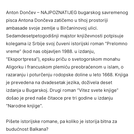
Anton Dončev – NAJPOZNATIJEG bugarskog savremenog
pisca Antona Dončeva zatičemo u tihoj prostoriji
ambasade svoje zemlje u Birčaninovoj ulici.
Sedamdesetpetogodišnji majstor književnosti potpisuje
kolegama iz Srbije svoj čuveni istorijski roman “Prelomno
vreme” (kod nas objavljen 1988. u izdanju,
“Eksportpresa”), epsku priču o svetogorskom monahu
Aligorku i francuskom plemiću preobraćenom u islam, o
razaranju i poturčenju rodopske doline u leto 1668. Knjiga
je prevedena na dvadesetak jezika, doživela deset
izdanja u Bugarskoj. Drugi roman “Vitez svete knjige”
došao je pred naše čitaoce pre tri godine u izdanju
“Narodne knjige”.
Pišete istorijske romane, pa koliko je istorija bitna za
budućnost Balkana?