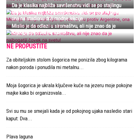
Da je klasika najbliža savršenstvu vidi se po stajlingu
Melanije Tramp: Dok Španija vodi bitku protiv Argentine,
ona na stadionu drži modne lekcije
Mislio je da odlazi u siromaštvu, ali nije znao da je
najbogatiji čovek na svetu!
NE PROPUSTITE
Za obiteljskim stolom šogorica me ponizila zbog kilograma
nakon poroda i ponudila mi metalnu...
Moja šogorica je ukrala ključeve kuće na jezeru moje pokojne
majke kako bi organizovala...
Svi su mu se smejali kada je od pokojnog ujaka nasledio stari
kaput: Dva...
Plava laguna