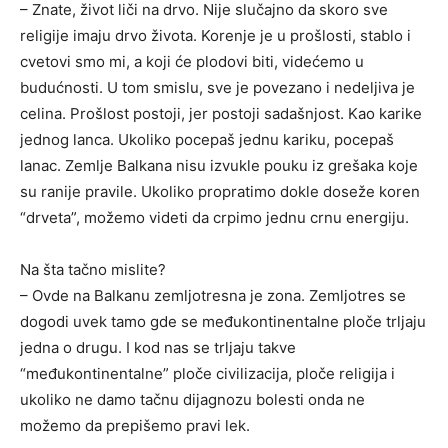
– Znate, život liči na drvo. Nije slučajno da skoro sve
religije imaju drvo života. Korenje je u prošlosti, stablo i
cvetovi smo mi, a koji će plodovi biti, videćemo u
budućnosti. U tom smislu, sve je povezano i nedeljiva je
celina. Prošlost postoji, jer postoji sadašnjost. Kao karike
jednog lanca. Ukoliko pocepaš jednu kariku, pocepaš
lanac. Zemlje Balkana nisu izvukle pouku iz grešaka koje
su ranije pravile. Ukoliko propratimo dokle doseže koren
“drveta”, možemo videti da crpimo jednu crnu energiju.
Na šta tačno mislite?
– Ovde na Balkanu zemljotresna je zona. Zemljotres se
dogodi uvek tamo gde se međukontinentalne ploče trljaju
jedna o drugu. I kod nas se trljaju takve
“međukontinentalne” ploče civilizacija, ploče religija i
ukoliko ne damo tačnu dijagnozu bolesti onda ne
možemo da prepišemo pravi lek.