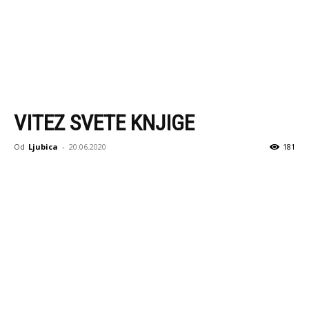
VITEZ SVETE KNJIGE
Od
Ljubica
-
20.06.2020
181