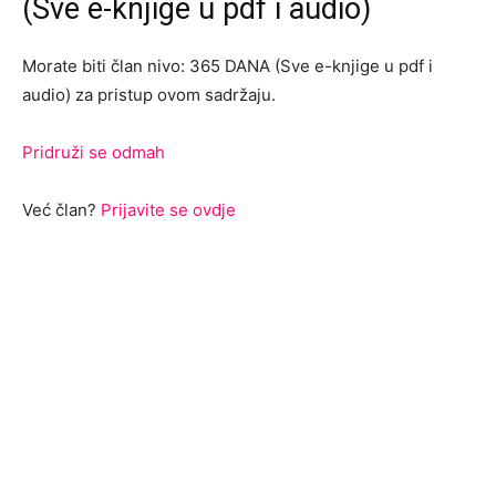
(Sve e-knjige u pdf i audio)
Morate biti član nivo: 365 DANA (Sve e-knjige u pdf i
audio) za pristup ovom sadržaju.
Pridruži se odmah
Već član?
Prijavite se ovdje