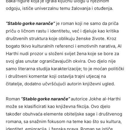
baka-figure koja je igrala ključnu ulogu u njezinom
odgoju, ističe univerzalnu temu žalovanja i otuđenja.
“Stablo gorke naranče”
je roman koji ne samo da priča
priču o ličnom rastu i identitetu, već i djeluje kao kritika
društvenih struktura koje oblikuju ženske živote. Kroz
bogato tkivo kulturalnih referenci i emotivnih narativa, Al
Harthi nudi prozor u složeni svijet žena koje se bore za
svoj glas unutar ograničavajućih okvira. Ovo djelo nije
samo literarna studija karakterizacije; to je moćan politički
i društveni komentar koji ostavlja trajni utjecaj na
čitatelje, dodatno učvršćujući autorin književni ugled.
Roman
“Stablo gorke naranče”
autorice Jokhe al-Harthi
može se klasificirati kao književna fikcija. Ovo djelo
također obuhvaća elemente obiteljske sage i društvenog
romana, sa snažnim fokusom na teme kao što su kultura,
identitet, emigracija, i ženska prava. Roman se ističe