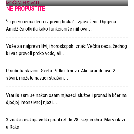
NE PROPUSTITE
“Ognjen nema decu iz prvog braka”: Izjava žene Ognjena
Amidžića otkrila kako funkcioniše njihova...
Važe za najprevrtljiviji horoskopski znak: Večita deca, žednog
bi vas preveli preko vode, ali...
U subotu slavimo Svetu Petku Trnovu: Ako uradite ove 2
stvari, možete navući strašan...
Vratila sam se nakon osam mjeseci službe i pronašla kćer na
dječjoj intenzivnoj njezi....
3 znaka očekuje veliki preokret do 28. septembra: Mars ulazi
u Raka