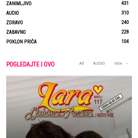
431
ZANIMLJIVO
310
AUDIO
240
ZDRAVO
228
ZABAVNO
104
POKLON PRIČA
POGLEDAJTE I OVO
All
AUDIO
Više