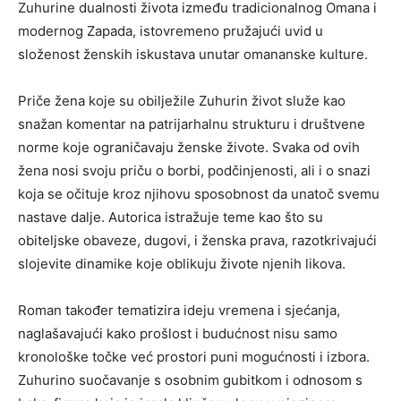
Zuhurine dualnosti života između tradicionalnog Omana i
modernog Zapada, istovremeno pružajući uvid u
složenost ženskih iskustava unutar omananske kulture.
Priče žena koje su obilježile Zuhurin život služe kao
snažan komentar na patrijarhalnu strukturu i društvene
norme koje ograničavaju ženske živote. Svaka od ovih
žena nosi svoju priču o borbi, podčinjenosti, ali i o snazi
koja se očituje kroz njihovu sposobnost da unatoč svemu
nastave dalje. Autorica istražuje teme kao što su
obiteljske obaveze, dugovi, i ženska prava, razotkrivajući
slojevite dinamike koje oblikuju živote njenih likova.
Roman također tematizira ideju vremena i sjećanja,
naglašavajući kako prošlost i budućnost nisu samo
kronološke točke već prostori puni mogućnosti i izbora.
Zuhurino suočavanje s osobnim gubitkom i odnosom s