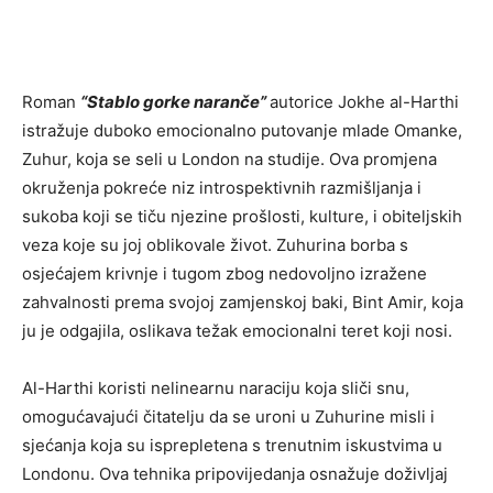
Roman
“Stablo gorke naranče”
autorice Jokhe al-Harthi
istražuje duboko emocionalno putovanje mlade Omanke,
Zuhur, koja se seli u London na studije. Ova promjena
okruženja pokreće niz introspektivnih razmišljanja i
sukoba koji se tiču njezine prošlosti, kulture, i obiteljskih
veza koje su joj oblikovale život. Zuhurina borba s
osjećajem krivnje i tugom zbog nedovoljno izražene
zahvalnosti prema svojoj zamjenskoj baki, Bint Amir, koja
ju je odgajila, oslikava težak emocionalni teret koji nosi.
Al-Harthi koristi nelinearnu naraciju koja sliči snu,
omogućavajući čitatelju da se uroni u Zuhurine misli i
sjećanja koja su isprepletena s trenutnim iskustvima u
Londonu. Ova tehnika pripovijedanja osnažuje doživljaj