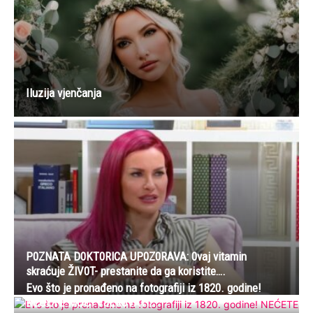
Iluzija vjenčanja
P0ZNATA D0KT0RlCA UP0Z0RAVA: 0vaj vitamin
skraćuje ŽlV0T- prestanite da ga koristite….
Evo što je pronađeno na fotografiji iz 1820. godine!
NEĆETE MOĆl VJER0VATl….