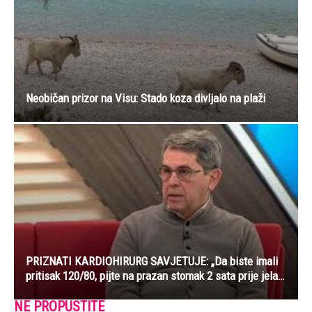
Neobičan prizor na Visu: Stado koza divljalo na plaži
PRIZNATI KARDIOHIRURG SAVJETUJE: „Da biste imali
pritisak 120/80, pijte na prazan stomak 2 sata prije jela…
NE PROPUSTITE