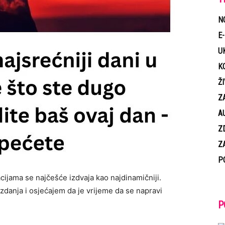
N
E
U
K
Ž
Z
A
Z
Z
P
acijama se najčešće izdvaja kao najdinamičniji.
danja i osjećajem da je vrijeme da se napravi
P