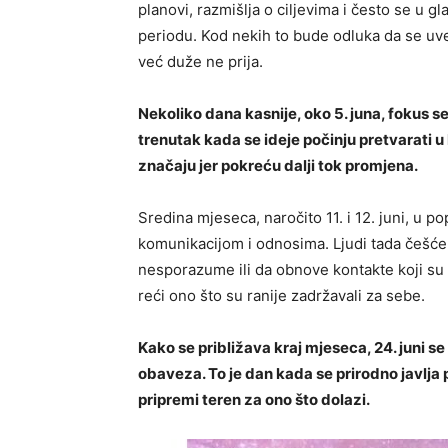
planovi, razmišlja o ciljevima i često se u g
periodu. Kod nekih to bude odluka da se uve
već duže ne prija.
Nekoliko dana kasnije, oko 5. juna, fokus se
trenutak kada se ideje počinju pretvarati u
značaju jer pokreću dalji tok promjena.
Sredina mjeseca, naročito 11. i 12. juni, u
komunikacijom i odnosima. Ljudi tada češće 
nesporazume ili da obnove kontakte koji su
reći ono što su ranije zadržavali za sebe.
Kako se približava kraj mjeseca, 24. juni s
obaveza. To je dan kada se prirodno javlja 
pripremi teren za ono što dolazi.