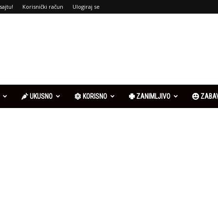
sajtu!
Korisnički račun
Ulogiraj se
UKUSNO
KORISNO
ZANIMLJIVO
ZABA