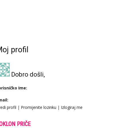
oj profil
Dobro došli,
orisničko Ime:
mail:
edi profil
|
Promijenite lozinku
|
Izlogiraj me
OKLON PRIČE