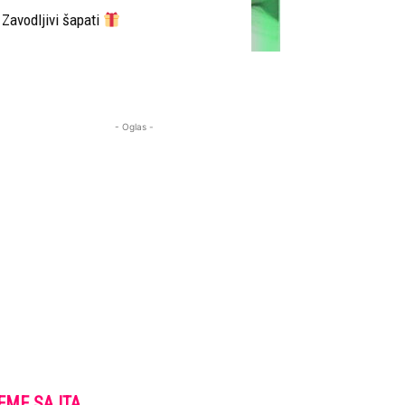
Zavodljivi šapati
- Oglas -
EME SAJTA