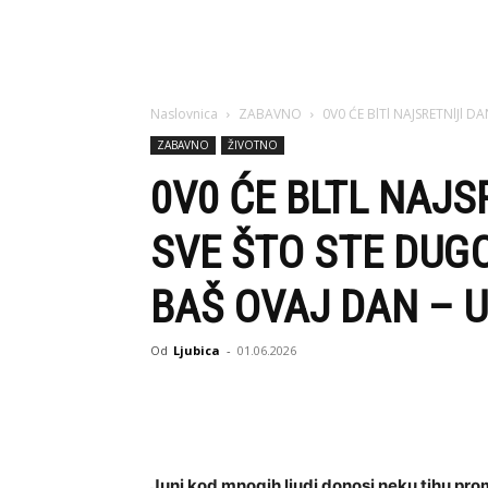
Naslovnica
ZABAVNO
0V0 ĆE BlTl NAJSRETNlJl DAN
ZABAVNO
ŽIVOTNO
0V0 ĆE BLTL NAJS
SVE ŠTO STE DUGO
BAŠ OVAJ DAN – 
Od
Ljubica
-
01.06.2026
Juni kod mnogih ljudi donosi neku tihu pr