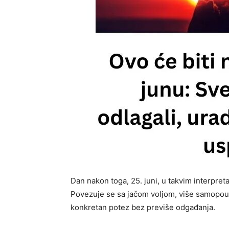
Dan nakon toga, 25. juni, u takvim interpret
Povezuje se sa jačom voljom, više samopouz
konkretan potez bez previše odgađanja.