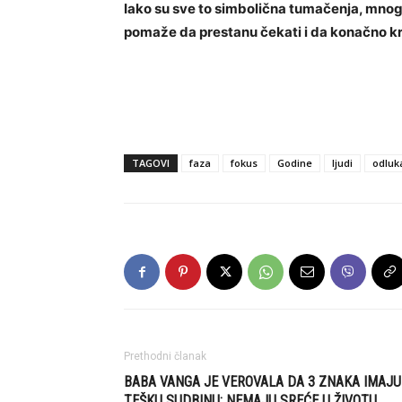
Iako su sve to simbolična tumačenja, mnogi 
pomaže da prestanu čekati i da konačno kr
TAGOVI
faza
fokus
Godine
ljudi
odluk
Prethodni članak
BABA VANGA JE VEROVALA DA 3 ZNAKA IMAJU
TEŠKU SUDBINU: NEMAJU SREĆE U ŽIVOTU