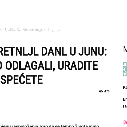
l U JUNU: Sve što ste dugo odlagali,...
RETNLJL DANL U JUNU:
M
 ODLAGALI, URADITE
USPEĆETE
K
476
E
Ur
P
omjenu raspoloženja, kao da se tempo života malo