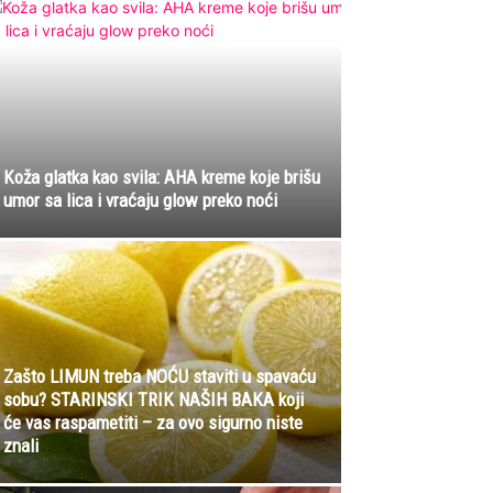
Koža glatka kao svila: AHA kreme koje brišu
umor sa lica i vraćaju glow preko noći
Zašto LIMUN treba NOĆU staviti u spavaću
sobu? STARINSKI TRIK NAŠIH BAKA koji
će vas raspametiti – za ovo sigurno niste
znali