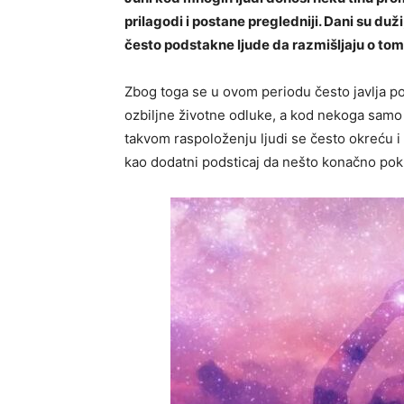
prilagodi i postane pregledniji. Dani su du
često podstakne ljude da razmišljaju o tome 
Zbog toga se u ovom periodu često javlja p
ozbiljne životne odluke, a kod nekoga samo
takvom raspoloženju ljudi se često okreću i
kao dodatni podsticaj da nešto konačno pok