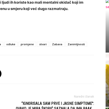
ljudi ih koriste kao mali mentalni okidač koji im
enu u smjeru koji već dugo razmatraju.
a
odluke
promjene
stvari
Zabava
Zanimljivosti
Naredni članak
“IGN0RISALA SAM PRVE I JASNE SIMPT0ME”:
0VAKO JE MIRA ŠKORIĆ SAZNALA DA IMA RAAK…