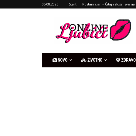
05.08.2026
Start
Postani član – Čitaj i slušaj sve na 
Ljubići
online
NOVO
ŽIVOTNO
ZDRAVO