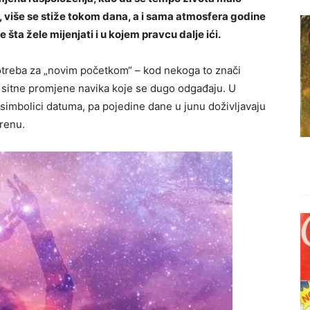
ži, više se stiže tokom dana, a i sama atmosfera godine
šta žele mijenjati i u kojem pravcu dalje ići.
otreba za „novim početkom“ – kod nekoga to znači
 sitne promjene navika koje se dugo odgađaju. U
 simbolici datuma, pa pojedine dane u junu doživljavaju
renu.