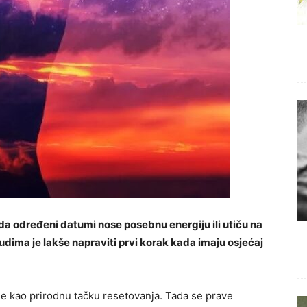
 određeni datumi nose posebnu energiju ili utiču na
ljudima je lakše napraviti prvi korak kada imaju osjećaj
de kao prirodnu tačku resetovanja. Tada se prave