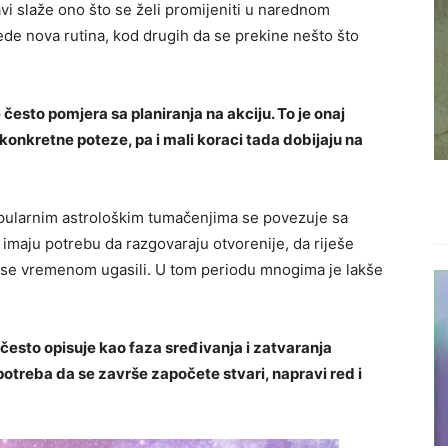
lavi slaže ono što se želi promijeniti u narednom
de nova rutina, kod drugih da se prekine nešto što
 često pomjera sa planiranja na akciju. To je onaj
 konkretne poteze, pa i mali koraci tada dobijaju na
 popularnim astrološkim tumačenjima se povezuje sa
imaju potrebu da razgovaraju otvorenije, da riješe
 se vremenom ugasili. U tom periodu mnogima je lakše
e često opisuje kao faza sređivanja i zatvaranja
potreba da se završe započete stvari, napravi red i