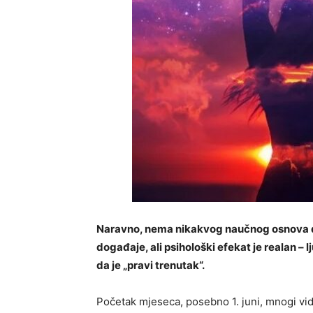
Naravno, nema nikakvog naučnog osnova da
događaje, ali psihološki efekat je realan – 
da je „pravi trenutak“.
Početak mjeseca, posebno 1. juni, mnogi vi