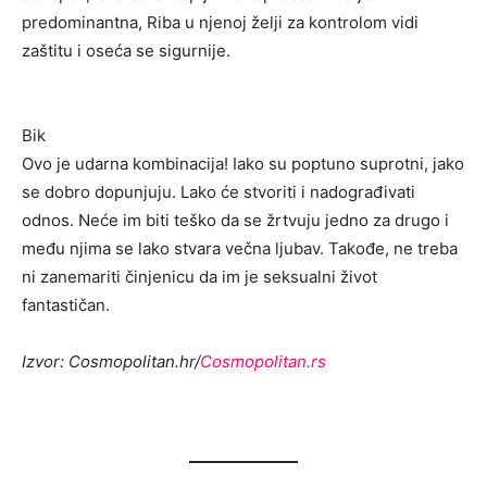
predominantna, Riba u njenoj želji za kontrolom vidi
zaštitu i oseća se sigurnije.
Bik
Ovo je udarna kombinacija! Iako su poptuno suprotni, jako
se dobro dopunjuju. Lako će stvoriti i nadograđivati
odnos. Neće im biti teško da se žrtvuju jedno za drugo i
među njima se lako stvara večna ljubav. Takođe, ne treba
ni zanemariti činjenicu da im je seksualni život
fantastičan.
Izvor: Cosmopolitan.hr/
Cosmopolitan.rs