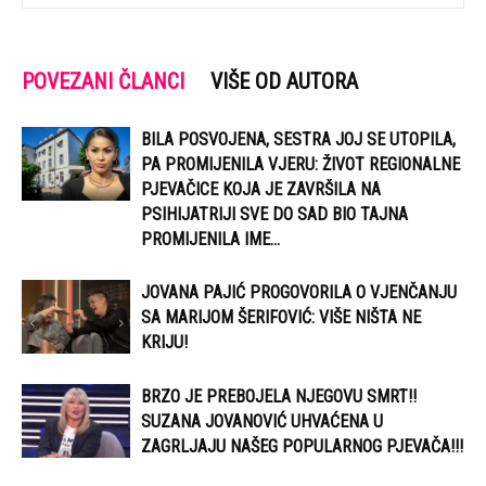
POVEZANI ČLANCI
VIŠE OD AUTORA
BILA POSVOJENA, SESTRA JOJ SE UTOPILA,
PA PROMIJENILA VJERU: ŽIVOT REGIONALNE
PJEVAČICE KOJA JE ZAVRŠILA NA
PSIHIJATRIJI SVE DO SAD BIO TAJNA
PROMIJENILA IME...
JOVANA PAJIĆ PROGOVORILA O VJENČANJU
SA MARIJOM ŠERIFOVIĆ: VIŠE NIŠTA NE
KRIJU!
BRZO JE PREBOJELA NJEGOVU SMRT!!
SUZANA JOVANOVIĆ UHVAĆENA U
ZAGRLJAJU NAŠEG POPULARNOG PJEVAČA!!!