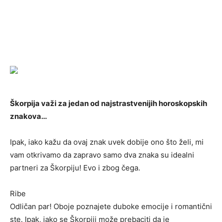
Škorpija važi za jedan od najstrastvenijih horoskopskih
znakova…
Ipak, iako kažu da ovaj znak uvek dobije ono što želi, mi
vam otkrivamo da zapravo samo dva znaka su idealni
partneri za Škorpiju! Evo i zbog čega.
Ribe
Odličan par! Oboje poznajete duboke emocije i romantični
ste. Ipak, iako se Škorpiji može prebaciti da je