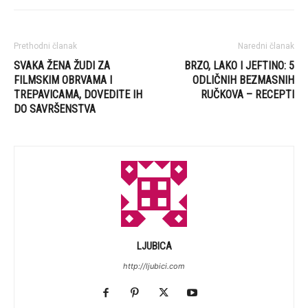
Prethodni članak
Naredni članak
SVAKA ŽENA ŽUDI ZA
BRZO, LAKO I JEFTINO: 5
FILMSKIM OBRVAMA I
ODLIČNIH BEZMASNIH
TREPAVICAMA, DOVEDITE IH
RUČKOVA – RECEPTI
DO SAVRŠENSTVA
LJUBICA
http://ljubici.com