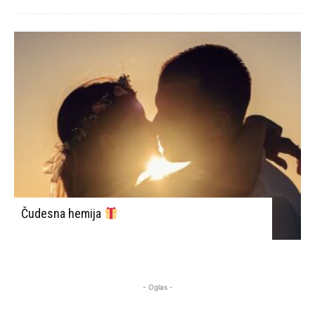
Čudesna hemija
- Oglas -