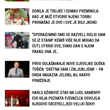
DOBILA JE TROJKE I ODMAH PREMINULA:
KAD JE MUŽ OTVORIO NJENU TORBU
PRONAŠAO JE OVO I SVE JE BILO JASNO
“SPORAZUMNO SMO SE RAZVELI, ISELIO SAM
SE IZ STANA” KEMIŠ VIŠE NIJE MOGAO DA
ĆUTI, OTKRIO SVE, SVAKI DAN S NJOM
PAKAO, ONA JE...
PRVO OGLAŠAVANJE NOVE DJEVOJKE DUŠKA
TOŠIĆA: ‘SRETNA SAM I ZALJUBLJENA’ – PA
ONDA NAGAZIIA JELENU, AU, KAKVO
P0NIŽENJE
HARLS ĐŽIN0VIĆ STA0 NA LUDL KAMEN!!!!
EV0 K0JA P0ZNATA PJEVAČLCA OSVOJILA
NJEGOVO SRCE!!SLLJEDI VELLKI Š0K!!!