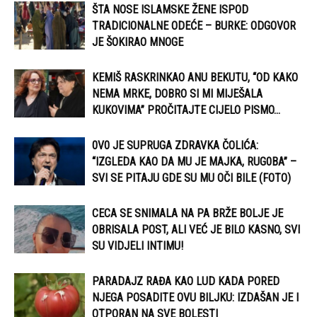
ŠTA NOSE ISLAMSKE ŽENE ISPOD
TRADICIONALNE ODEĆE – BURKE: ODGOVOR
JE ŠOKIRAO MNOGE
KEMIŠ RASKRINKAO ANU BEKUTU, “OD KAKO
NEMA MRKE, DOBRO SI MI MIJEŠALA
KUKOVIMA” PROČITAJTE CIJELO PISMO…
0V0 JE SUPRUGA ZDRAVKA ČOLIĆA:
“IZGLEDA KAO DA MU JE MAJKA, RUG0BA” –
SVI SE PITAJU GDE SU MU OČI BILE (FOTO)
CECA SE SNIMALA NA PA BRŽE BOLJE JE
OBRISALA POST, ALI VEĆ JE BILO KASNO, SVI
SU VIDJELI INTIMU!
PARADAJZ RAĐA KAO LUD KADA PORED
NJEGA POSADITE OVU BILJKU: IZDAŠAN JE I
OTPORAN NA SVE BOLESTI