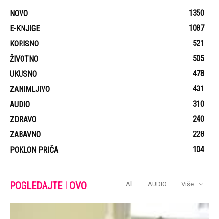
1350
NOVO
1087
E-KNJIGE
521
KORISNO
505
ŽIVOTNO
478
UKUSNO
431
ZANIMLJIVO
310
AUDIO
240
ZDRAVO
228
ZABAVNO
104
POKLON PRIČA
POGLEDAJTE I OVO
All
AUDIO
Više