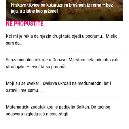
Hrskave tikvice sa kukuruznim brašnom iz rerne – bez
jaja, a zlatne kao pržene!
NE PROPUSTITE
Kći mi je rekla da njezin drugi tata sjedi u podrumu… Mislio
sam da...
Senzacionalno otkriće u Dunavu: Mještani sela odmah zvali
stručnjake – evo šta su pronašli
Moji su se svekar i svekrva ukrcali na međunarodni let i
ostavili me samu...
Matematički zadatak koji je podijelio Balkan: Do tačnog
odgovora izgleda još nismo stigli