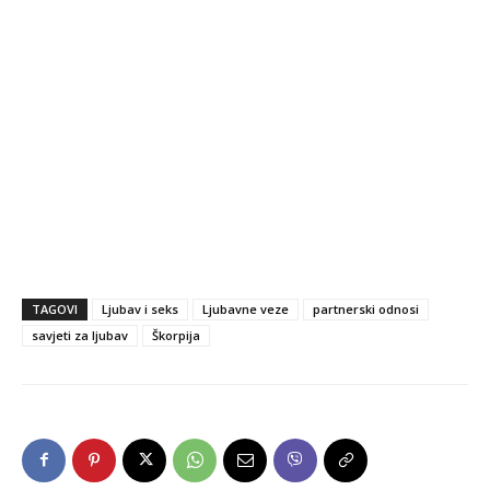
TAGOVI
Ljubav i seks
Ljubavne veze
partnerski odnosi
savjeti za ljubav
Škorpija