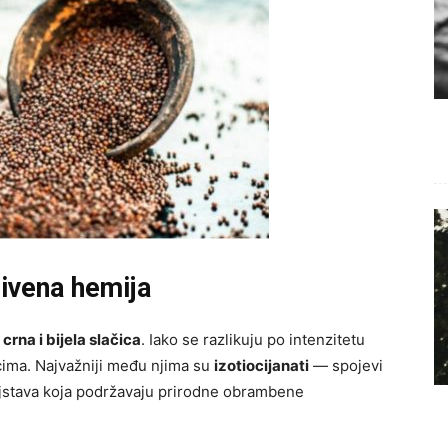
rivena hemija
u
crna i bijela slačica
. Iako se razlikuju po intenzitetu
jcima. Najvažniji među njima su
izotiocijanati
— spojevi
ojstava koja podržavaju prirodne obrambene