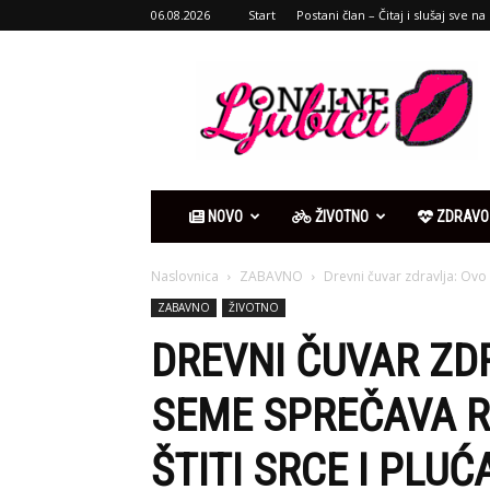
06.08.2026
Start
Postani član – Čitaj i slušaj sve na 
Ljubići
online
NOVO
ŽIVOTNO
ZDRAVO
Naslovnica
ZABAVNO
Drevni čuvar zdravlja: Ovo 
ZABAVNO
ŽIVOTNO
DREVNI ČUVAR ZD
SEME SPREČAVA RA
ŠTITI SRCE I PLUĆ