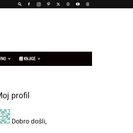
VNO
KNJIGE
oj profil
Dobro došli,