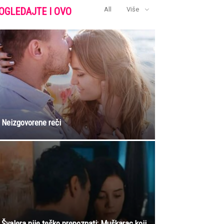
OGLEDAJTE I OVO
All
Više
Neizgovorene reči
Švalera nije teško prepoznati: Muškarac koji