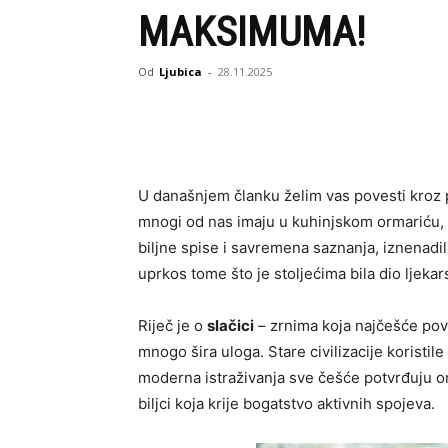
MAKSIMUMA!
Od
Ljubica
-
28.11.2025
U današnjem članku želim vas povesti kroz pr
mnogi od nas imaju u kuhinjskom ormariću, a 
biljne spise i savremena saznanja, iznenadil
uprkos tome što je stoljećima bila dio ljekars
Riječ je o
slačici
– zrnima koja najčešće pove
mnogo šira uloga. Stare civilizacije koristile 
moderna istraživanja sve češće potvrđuju ono 
biljci koja krije bogatstvo aktivnih spojeva.