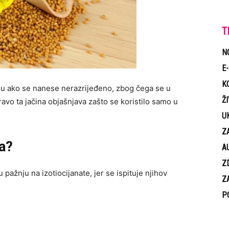
T
N
E
K
ciju ako se nanese nerazrijeđeno, zbog čega se u
Ž
o ta jačina objašnjava zašto se koristilo samo u
U
Z
a?
A
Z
pažnju na izotiocijanate, jer se ispituje njihov
Z
P