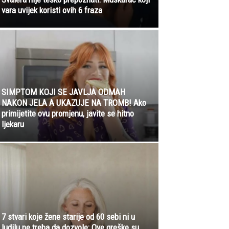
vara uvijek koristi ovih 6 fraza
SIMPTOM KOJI SE JAVLJA ODMAH
NAKON JELA A UKAZUJE NA TROMB! Ako
primijetite ovu promjenu, javite se hitno
ljekaru
7 stvari koje žene starije od 60 sebi ni u
ludilu ne treba da dozvole: Ove greške su