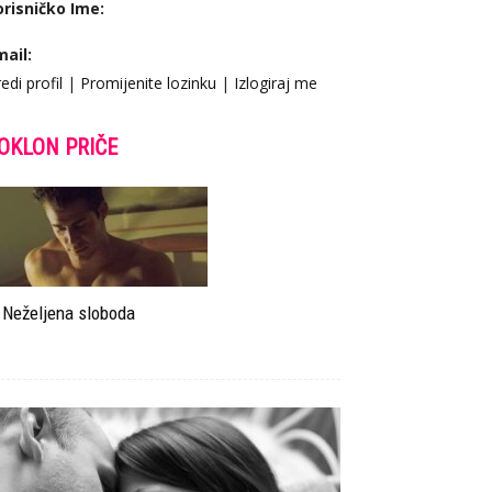
orisničko Ime:
mail:
edi profil
|
Promijenite lozinku
|
Izlogiraj me
OKLON PRIČE
Neželjena sloboda