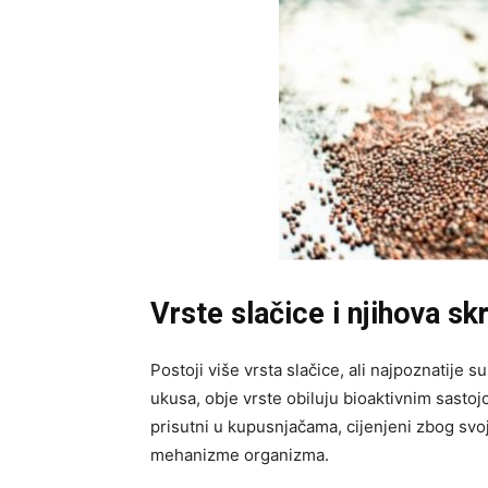
Vrste slačice i njihova sk
Postoji više vrsta slačice, ali najpoznatije s
ukusa, obje vrste obiluju bioaktivnim sasto
prisutni u kupusnjačama, cijenjeni zbog sv
mehanizme organizma.