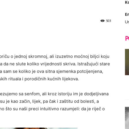
K
E
503
Ur
P
iču o jednoj skromnoj, ali izuzetno moćnoj biljci koju
da ne slute koliko vrijednosti skriva. Istražujući stare
a sam se koliko je ova sitna sjemenka potcijenjena,
kih rituala i porodičnih kućnih lijekova.
zujemo sa senfom, ali kroz istoriju im je dodjeljivana
su je kao začin, lijek, pa čak i zaštitu od bolesti, a
što su naši preci intuitivno razumjeli: da je riječ o