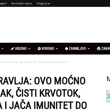
sajtu!
Korisnički račun
Ulogiraj se
UKUSNO
KORISNO
ZANIMLJIVO
ZABA
moćno seme sprečava rak, čisti krvotok, štiti srce...
RAVLJA: OVO MOĆNO
M
K, ČISTI KRVOTOK,
A I JAČA IMUNITET DO