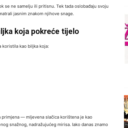
k se ne samelju ili pritisnu. Tek tada oslobađaju svoju
 smatrali jasnim znakom njihove snage.
ljka koja pokreće tijelo
oristila kao biljka koja:
 primjena — mljevena slačica korištena je kao
njenog snažnog, nadražujućeg mirisa. Iako danas znamo