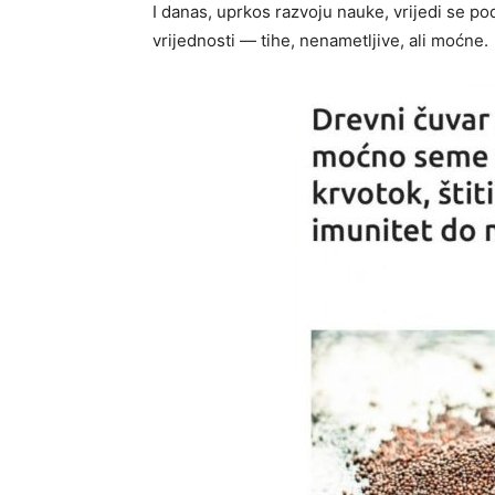
I danas, uprkos razvoju nauke, vrijedi se pod
vrijednosti — tihe, nenametljive, ali moćne.