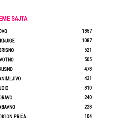
EME SAJTA
1357
OVO
1087
-KNJIGE
521
ORISNO
505
IVOTNO
478
KUSNO
431
ANIMLJIVO
310
UDIO
240
DRAVO
228
ABAVNO
104
OKLON PRIČA