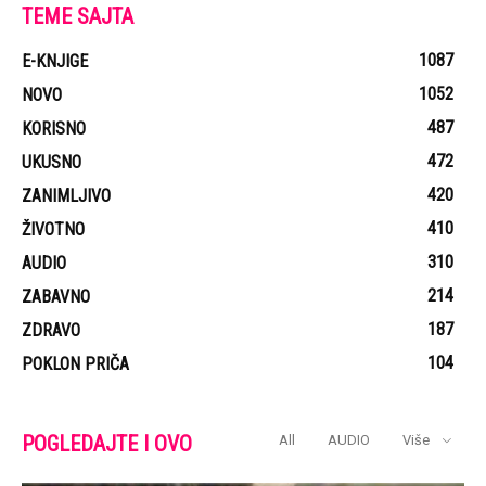
TEME SAJTA
1087
E-KNJIGE
1052
NOVO
487
KORISNO
472
UKUSNO
420
ZANIMLJIVO
410
ŽIVOTNO
310
AUDIO
214
ZABAVNO
187
ZDRAVO
104
POKLON PRIČA
POGLEDAJTE I OVO
All
AUDIO
Više