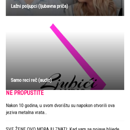
Lažni poljupci (ljubavna priča)
Samo reci reč (audio)
NE PROPUSTITE
Nakon 10 godina, u svom dvorištu su napokon otvorili ova
jeziva metalna vrata…
SVE ŽENE OVO MORAJU ZNATI: Kad vam se pojave blijede