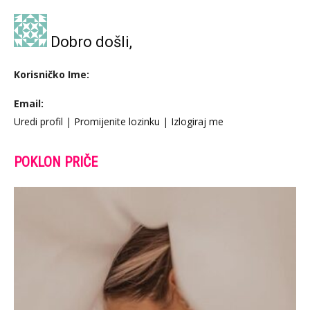
Dobro došli,
Korisničko Ime:
Email:
Uredi profil
|
Promijenite lozinku
|
Izlogiraj me
POKLON PRIČE