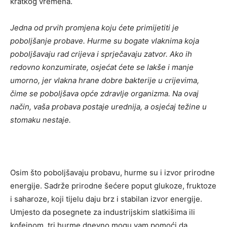
kratkog vremena.
Jedna od prvih promjena koju ćete primijetiti je
poboljšanje probave. Hurme su bogate vlaknima koja
poboljšavaju rad crijeva i sprječavaju zatvor. Ako ih
redovno konzumirate, osjećat ćete se lakše i manje
umorno, jer vlakna hrane dobre bakterije u crijevima,
čime se poboljšava opće zdravlje organizma. Na ovaj
način, vaša probava postaje urednija, a osjećaj težine u
stomaku nestaje.
Osim što poboljšavaju probavu, hurme su i izvor prirodne
energije. Sadrže prirodne šećere poput glukoze, fruktoze
i saharoze, koji tijelu daju brz i stabilan izvor energije.
Umjesto da posegnete za industrijskim slatkišima ili
kofeinom, tri hurme dnevno mogu vam pomoći da