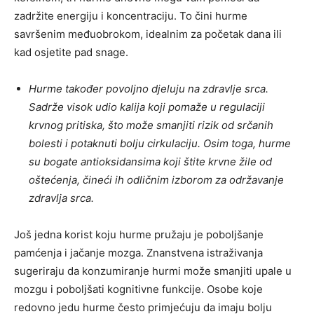
zadržite energiju i koncentraciju. To čini hurme
savršenim međuobrokom, idealnim za početak dana ili
kad osjetite pad snage.
Hurme također povoljno djeluju na zdravlje srca.
Sadrže visok udio kalija koji pomaže u regulaciji
krvnog pritiska, što može smanjiti rizik od srčanih
bolesti i potaknuti bolju cirkulaciju. Osim toga, hurme
su bogate antioksidansima koji štite krvne žile od
oštećenja, čineći ih odličnim izborom za održavanje
zdravlja srca.
Još jedna korist koju hurme pružaju je poboljšanje
pamćenja i jačanje mozga. Znanstvena istraživanja
sugeriraju da konzumiranje hurmi može smanjiti upale u
mozgu i poboljšati kognitivne funkcije. Osobe koje
redovno jedu hurme često primjećuju da imaju bolju