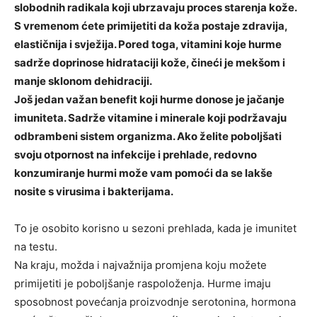
slobodnih radikala koji ubrzavaju proces starenja kože.
S vremenom ćete primijetiti da koža postaje zdravija,
elastičnija i svježija. Pored toga, vitamini koje hurme
sadrže doprinose hidrataciji kože, čineći je mekšom i
manje sklonom dehidraciji.
Još jedan važan benefit koji hurme donose je jačanje
imuniteta. Sadrže vitamine i minerale koji podržavaju
odbrambeni sistem organizma. Ako želite poboljšati
svoju otpornost na infekcije i prehlade, redovno
konzumiranje hurmi može vam pomoći da se lakše
nosite s virusima i bakterijama.
To je osobito korisno u sezoni prehlada, kada je imunitet
na testu.
Na kraju, možda i najvažnija promjena koju možete
primijetiti je poboljšanje raspoloženja. Hurme imaju
sposobnost povećanja proizvodnje serotonina, hormona