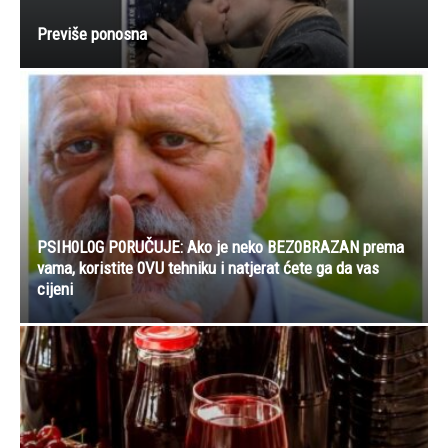
Previše ponosna
PSIH0L0G P0RUČUJE: Ako je neko BEZ0BRAZAN prema
vama, koristite 0VU tehniku i natjerat ćete ga da vas
cijeni