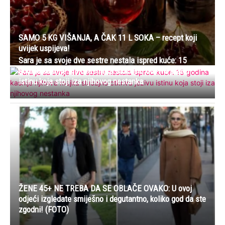
SAMO 5 KG VIŠANJA, A ČAK 11 L SOKA – recept koji
uvijek uspijeva!
Sara je sa svoje dve sestre nestala ispred kuće: 15
godina kasnije njihova majka slučajno otkriva jezivu
istinu koja stoji iza njihovog nestanka
ŽENE 45+ NE TREBA DA SE OBLAČE OVAKO: U ovoj
odjeći izgledate smiješno i degutantno, koliko god da ste
zgodni! (FOTO)