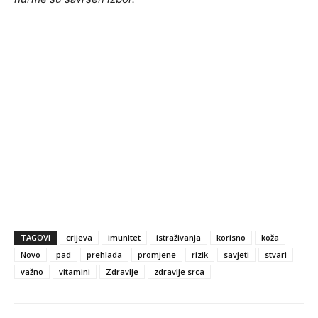
TAGOVI
crijeva
imunitet
istraživanja
korisno
koža
Novo
pad
prehlada
promjene
rizik
savjeti
stvari
važno
vitamini
Zdravlje
zdravlje srca