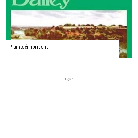
Plamteći horizont
- Oglas -