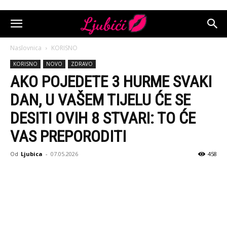
Naslovnica
KORISNO
KORISNO
NOVO
ZDRAVO
AKO POJEDETE 3 HURME SVAKI
DAN, U VAŠEM TIJELU ĆE SE
DESITI OVIH 8 STVARI: TO ĆE
VAS PREPORODITI
Od
Ljubica
-
07.05.2026
458