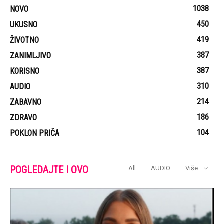
1038
NOVO
450
UKUSNO
419
ŽIVOTNO
387
ZANIMLJIVO
387
KORISNO
310
AUDIO
214
ZABAVNO
186
ZDRAVO
104
POKLON PRIČA
POGLEDAJTE I OVO
All
AUDIO
Više