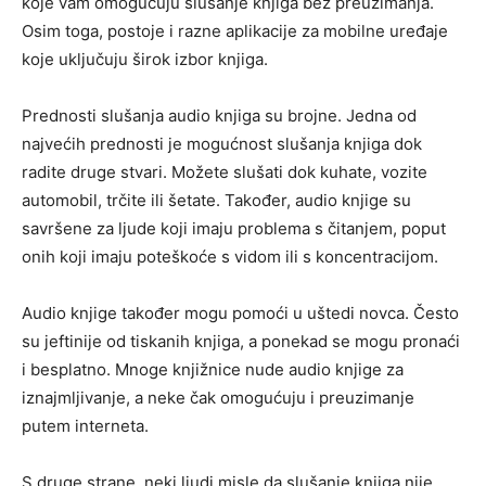
koje vam omogućuju slušanje knjiga bez preuzimanja.
Osim toga, postoje i razne aplikacije za mobilne uređaje
koje uključuju širok izbor knjiga.
Prednosti slušanja audio knjiga su brojne. Jedna od
najvećih prednosti je mogućnost slušanja knjiga dok
radite druge stvari. Možete slušati dok kuhate, vozite
automobil, trčite ili šetate. Također, audio knjige su
savršene za ljude koji imaju problema s čitanjem, poput
onih koji imaju poteškoće s vidom ili s koncentracijom.
Audio knjige također mogu pomoći u uštedi novca. Često
su jeftinije od tiskanih knjiga, a ponekad se mogu pronaći
i besplatno. Mnoge knjižnice nude audio knjige za
iznajmljivanje, a neke čak omogućuju i preuzimanje
putem interneta.
S druge strane, neki ljudi misle da slušanje knjiga nije