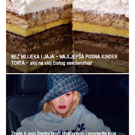
BEZ MLIJEKA I JAJA – NAJLJEPŠA POSNA KINDER
TORTA – sloj na sloj čistog savršenstva!
Znate li svoj životni broj? Izračunajte i provjerite koja