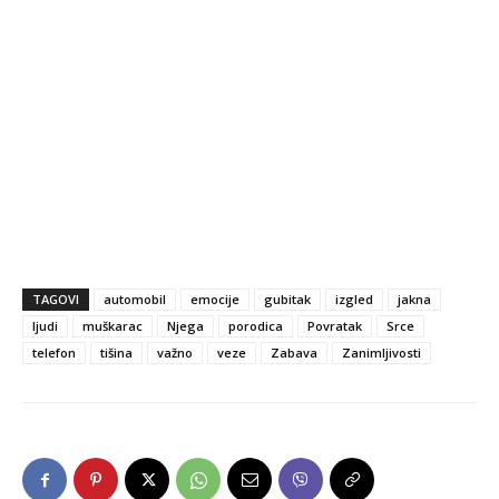
TAGOVI
automobil
emocije
gubitak
izgled
jakna
ljudi
muškarac
Njega
porodica
Povratak
Srce
telefon
tišina
važno
veze
Zabava
Zanimljivosti