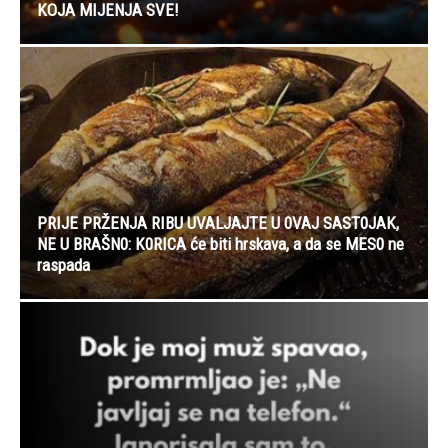
KOJA MIJENJA SVE!
PRIJE PRŽENJA RIBU UVALJAJTE U 0VAJ SAST0JAK,
NE U BRAŠN0: K0RICA će biti hrskava, a da se MES0 ne
raspada