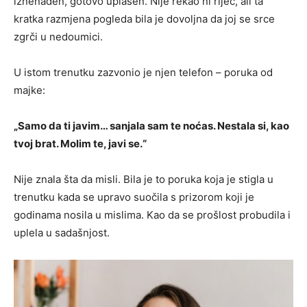
iznenađen, gotovo uplašen. Nije rekao ni riječ, ali ta
kratka razmjena pogleda bila je dovoljna da joj se srce
zgrči u nedoumici.
U istom trenutku zazvonio je njen telefon – poruka od
majke:
„Samo da ti javim… sanjala sam te noćas. Nestala si, kao
tvoj brat. Molim te, javi se.“
Nije znala šta da misli. Bila je to poruka koja je stigla u
trenutku kada se upravo suočila s prizorom koji je
godinama nosila u mislima. Kao da se prošlost probudila i
uplela u sadašnjost.