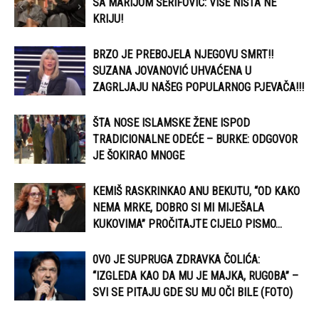
SA MARIJOM ŠERIFOVIĆ: VIŠE NIŠTA NE
KRIJU!
BRZO JE PREBOJELA NJEGOVU SMRT!!
SUZANA JOVANOVIĆ UHVAĆENA U
ZAGRLJAJU NAŠEG POPULARNOG PJEVAČA!!!
ŠTA NOSE ISLAMSKE ŽENE ISPOD
TRADICIONALNE ODEĆE – BURKE: ODGOVOR
JE ŠOKIRAO MNOGE
KEMIŠ RASKRINKAO ANU BEKUTU, “OD KAKO
NEMA MRKE, DOBRO SI MI MIJEŠALA
KUKOVIMA” PROČITAJTE CIJELO PISMO…
0V0 JE SUPRUGA ZDRAVKA ČOLIĆA:
“IZGLEDA KAO DA MU JE MAJKA, RUG0BA” –
SVI SE PITAJU GDE SU MU OČI BILE (FOTO)