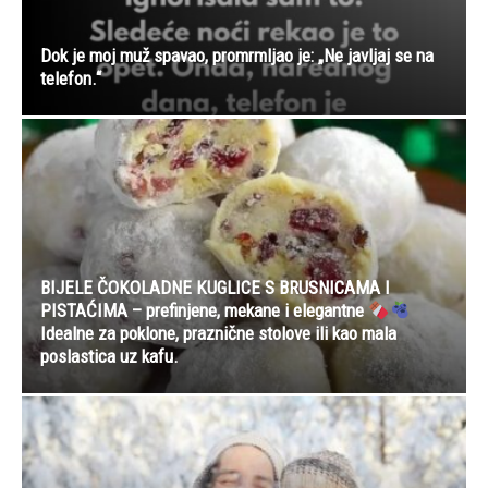
Dok je moj muž spavao, promrmljao je: „Ne javljaj se na
telefon.“
BIJELE ČOKOLADNE KUGLICE S BRUSNICAMA I
PISTAĆIMA – prefinjene, mekane i elegantne
Idealne za poklone, praznične stolove ili kao mala
poslastica uz kafu.