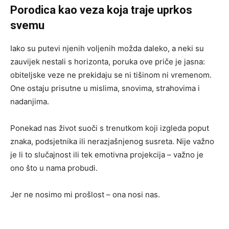
Porodica kao veza koja traje uprkos
svemu
Iako su putevi njenih voljenih možda daleko, a neki su
zauvijek nestali s horizonta, poruka ove priče je jasna:
obiteljske veze ne prekidaju se ni tišinom ni vremenom.
One ostaju prisutne u mislima, snovima, strahovima i
nadanjima.
Ponekad nas život suoči s trenutkom koji izgleda poput
znaka, podsjetnika ili nerazjašnjenog susreta. Nije važno
je li to slučajnost ili tek emotivna projekcija – važno je
ono što u nama probudi.
Jer ne nosimo mi prošlost – ona nosi nas.