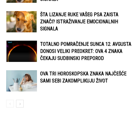
ŠTA LIZANJE RUKE VAŠEG PSA ZAISTA
ZNAČI? ISTRAŽIVANJE EMOCIONALNIH
SIGNALA
TOTALNO POMRAČENJE SUNCA 12. AVGUSTA
DONOSI VELIKI PREOKRET: OVA 4 ZNAKA
ČEKAJU SUDBINSKI PREPOROD
OVA TRI HOROSKOPSKA ZNAKA NAJČEŠĆE
SAMI SEBI ZAKOMPLIKUJU ŽIVOT