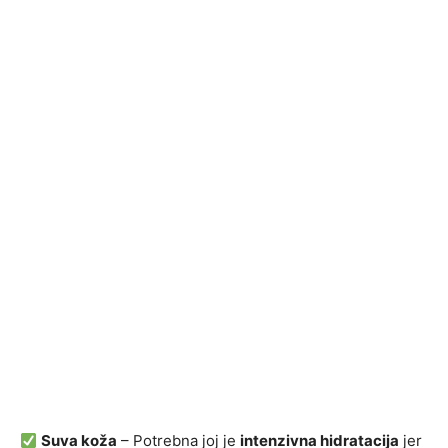
Suva koža
– Potrebna joj je
intenzivna hidratacija
jer