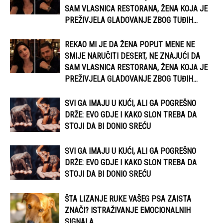
SAM VLASNICA RESTORANA, ŽENA KOJA JE
PREŽIVJELA GLADOVANJE ZBOG TUĐIH...
REKAO MI JE DA ŽENA POPUT MENE NE
SMIJE NARUČITI DESERT, NE ZNAJUĆI DA
SAM VLASNICA RESTORANA, ŽENA KOJA JE
PREŽIVJELA GLADOVANJE ZBOG TUĐIH...
SVI GA IMAJU U KUĆI, ALI GA POGREŠNO
DRŽE: EVO GDJE I KAKO SLON TREBA DA
STOJI DA BI DONIO SREĆU
SVI GA IMAJU U KUĆI, ALI GA POGREŠNO
DRŽE: EVO GDJE I KAKO SLON TREBA DA
STOJI DA BI DONIO SREĆU
ŠTA LIZANJE RUKE VAŠEG PSA ZAISTA
ZNAČI? ISTRAŽIVANJE EMOCIONALNIH
SIGNALA