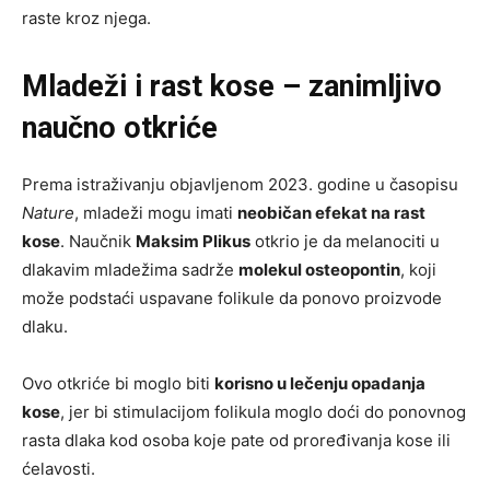
raste kroz njega.
Mladeži i rast kose – zanimljivo
naučno otkriće
Prema istraživanju objavljenom 2023. godine u časopisu
Nature
, mladeži mogu imati
neobičan efekat na rast
kose
. Naučnik
Maksim Plikus
otkrio je da melanociti u
dlakavim mladežima sadrže
molekul osteopontin
, koji
može podstaći uspavane folikule da ponovo proizvode
dlaku.
Ovo otkriće bi moglo biti
korisno u lečenju opadanja
kose
, jer bi stimulacijom folikula moglo doći do ponovnog
rasta dlaka kod osoba koje pate od proređivanja kose ili
ćelavosti.