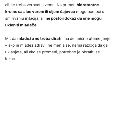
ali ne treba verovati svemu. Na primer,
hidratantne
kreme sa aloe verom ili uljem čajevca
mogu pomoći u
smirivanju iritacija, ali
ne postoji dokaz da one mogu
ukloniti mladeže
.
Mit da
mladeže ne treba dirati
ima delimično utemeljenje
– ako je mladež zdrav i ne menja se, nema razloga da ga
uklanjate, ali ako se promeni, potrebno je obratiti se
lekaru.