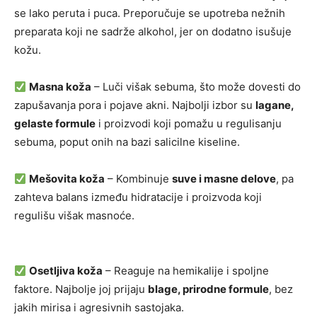
se lako peruta i puca. Preporučuje se upotreba nežnih
preparata koji ne sadrže alkohol, jer on dodatno isušuje
kožu.
Masna koža
– Luči višak sebuma, što može dovesti do
zapušavanja pora i pojave akni. Najbolji izbor su
lagane,
gelaste formule
i proizvodi koji pomažu u regulisanju
sebuma, poput onih na bazi salicilne kiseline.
Mešovita koža
– Kombinuje
suve i masne delove
, pa
zahteva balans između hidratacije i proizvoda koji
regulišu višak masnoće.
Osetljiva koža
– Reaguje na hemikalije i spoljne
faktore. Najbolje joj prijaju
blage, prirodne formule
, bez
jakih mirisa i agresivnih sastojaka.