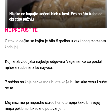
Nikako ne kupujte sečeni hleb u kesi: Evo na šta treba da
obratite pažnju
NE PROPUSTITE
Ostavila dečka sa kojim je bila 5 godina u vezi onog momenta
kada joj...
Koji znak Zodijaka najbolje odgovara Vagama: Ko će postati
njihova sudbina, a ko najveći...
7 načina na koje nesvesno ubijate vaše biljke: Ako venu i suše
se to...
Moj muž me je napustio usred hemoterapije kako bi svojoj
majci poklonio luksuzno putovanje...