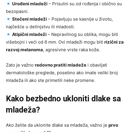
Urođeni mladeži
– Prisutni su od rođenja i obično su
bezopasni.
Stečeni mladeži
– Pojavljuju se kasnije u životu,
najčešće u detinjstvu ili mladosti.
Atipični mladeži
– Nepravilnog su oblika, mogu biti
višebojni i veći od 6 mm. Ovi mladeži mogu biti
rizični za
razvoj melanoma
, agresivne vrste raka kože.
Zato je važno
redovno pratiti mladeže
i obavljati
dermatološke preglede, posebno ako imate veliki broj
mladeža ili ako ste primetili neke promene.
Kako bezbedno ukloniti dlake sa
mladeža?
Ako želite da uklonite dlake sa mladeža, važno je
prvo