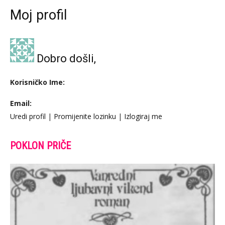
Moj profil
Dobro došli,
Korisničko Ime:
Email:
Uredi profil
|
Promijenite lozinku
|
Izlogiraj me
POKLON PRIČE