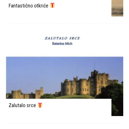
Fantastično otkriće
Zalutalo srce