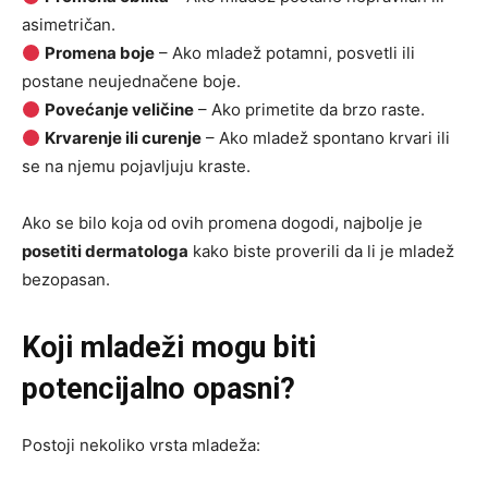
asimetričan.
Promena boje
– Ako mladež potamni, posvetli ili
postane neujednačene boje.
Povećanje veličine
– Ako primetite da brzo raste.
Krvarenje ili curenje
– Ako mladež spontano krvari ili
se na njemu pojavljuju kraste.
Ako se bilo koja od ovih promena dogodi, najbolje je
posetiti dermatologa
kako biste proverili da li je mladež
bezopasan.
Koji mladeži mogu biti
potencijalno opasni?
Postoji nekoliko vrsta mladeža: