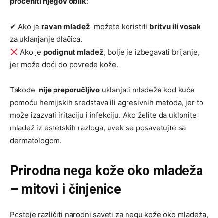
proceniti njegov oblik
:
✔ Ako je
ravan mladež
, možete koristiti
britvu ili vosak
za uklanjanje dlačica.
Ako je
podignut mladež
, bolje je izbegavati brijanje,
jer može doći do povrede kože.
Takođe,
nije preporučljivo
uklanjati mladeže kod kuće
pomoću hemijskih sredstava ili agresivnih metoda, jer to
može izazvati iritaciju i infekciju. Ako želite da uklonite
mladež iz estetskih razloga, uvek se posavetujte sa
dermatologom.
Prirodna nega kože oko mladeža
– mitovi i činjenice
Postoje različiti narodni saveti za negu kože oko mladeža,