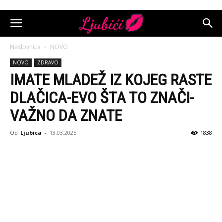
Naslovnica
NOVO
NOVO
ZDRAVO
IMATE MLADEŽ IZ KOJEG RASTE
DLAČICA-EVO ŠTA TO ZNAČI-
VAŽNO DA ZNATE
Od
Ljubica
-
13.03.2025
1838