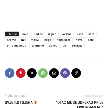
TAGOVI
boje
Godine
izgled
korisno
kosa
koža
Kreme
mit
mitovi
nega
nega kože
Novo
pate
prirodna nega
promene
Saveti
tip
Zdravlje
Prethodni članak
Naredni članak
SVJETLO I SJENA
“OTAC ME SE ODREKAO PRIJE
MOG ROĐENJA…”