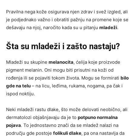
Pravilna nega kože osigurava njen zdrav i svež izgled, ali
je podjednako važno i obratiti pažnju na promene koje se
dešavaju na njoj, naročito kada su u pitanju
mladeži
.
Šta su mladeži i zašto nastaju?
Mladeži su skupine
melanocita
, ćelija koje proizvode
pigment melanin. Oni mogu biti prisutni na koži od
rođenja ili se pojaviti tokom života. Mogu se formirati
bilo
gde na telu
– na licu, leđima, rukama, nogama, pa čak i
ispod noktiju.
Neki mladeži rastu dlake, što može delovati neobično, ali
dermatolozi objašnjavaju da je to
potpuno normalna
pojava
. To jednostavno znači da se mladež nalazi na
području gde postoje
folikuli dlake
, pa ona nastavlja da