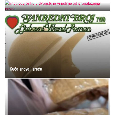
novca!
Kuća snova i sreće