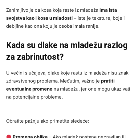
Zanimljivo je da kosa koja raste iz mladeža
ima ista
svojstva kao i kosa u mladosti
– iste je teksture, boje i
debljine kao ona koju je osoba imala ranije.
Kada su dlake na mladežu razlog
za zabrinutost?
U većini slučajeva, dlake koje rastu iz mladeža nisu znak
zdravstvenog problema. Međutim, važno je
pratiti
eventualne promene
na mladežu, jer one mogu ukazivati
na potencijalne probleme.
Obratite pažnju ako primetite sledeće:
Promena oblika
– Ako mladež postane nepravilan ili