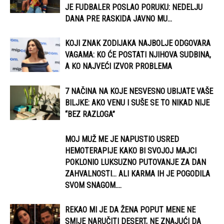
JE FUDBALER POSLAO PORUKU: NEDELJU
DANA PRE RASKIDA JAVNO MU...
KOJI ZNAK ZODIJAKA NAJBOLJE ODGOVARA
VAGAMA: KO ĆE POSTATI NJIHOVA SUDBINA,
A KO NAJVEĆI IZVOR PROBLEMA
7 NAČINA NA KOJE NESVESNO UBIJATE VAŠE
BILJKE: AKO VENU I SUŠE SE TO NIKAD NIJE
“BEZ RAZLOGA”
MOJ MUŽ ME JE NAPUSTIO USRED
HEMOTERAPIJE KAKO BI SVOJOJ MAJCI
POKLONIO LUKSUZNO PUTOVANJE ZA DAN
ZAHVALNOSTI… ALI KARMA IH JE POGODILA
SVOM SNAGOM....
REKAO MI JE DA ŽENA POPUT MENE NE
SMIJE NARUČITI DESERT, NE ZNAJUĆI DA