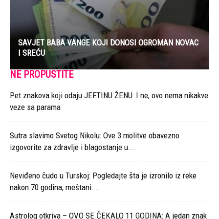
SAVJET BABA VANGE KOJI DONOSI OGROMAN NOVAC
I SREĆU
NE PROPUSTITE
Pet znakova koji odaju JEFTINU ŽENU: I ne, ovo nema nikakve
veze sa parama
Sutra slavimo Svetog Nikolu: Ove 3 molitve obavezno
izgovorite za zdravlje i blagostanje u...
Neviđeno čudo u Turskoj: Pogledajte šta je izronilo iz reke
nakon 70 godina, meštani...
Astrolog otkriva – OVO SE ČEKALO 11 GODINA: A jedan znak