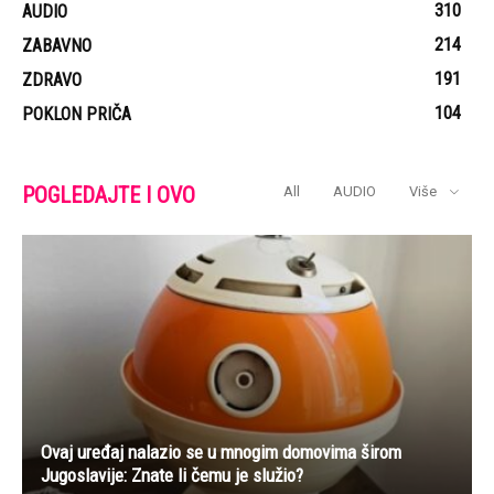
310
AUDIO
214
ZABAVNO
191
ZDRAVO
104
POKLON PRIČA
POGLEDAJTE I OVO
All
AUDIO
Više
Ovaj uređaj nalazio se u mnogim domovima širom
Jugoslavije: Znate li čemu je služio?