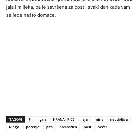
jaja i mlijeka, pa je savršena za post i svaki dan kada vam
se jede nešto domaće.
TAGOVI
Fil
griz
HRANA I PIĆE
Jaja
miris
neodoljiva
Njega
pečenje
pita
poslastica
post
Šećer