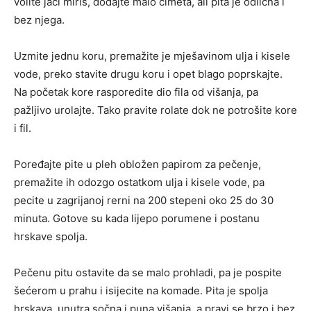
volite jači miris, dodajte malo cimeta, ali pita je odlična i
bez njega.
Uzmite jednu koru, premažite je mješavinom ulja i kisele
vode, preko stavite drugu koru i opet blago poprskajte.
Na početak kore rasporedite dio fila od višanja, pa
pažljivo urolajte. Tako pravite rolate dok ne potrošite kore
i fil.
Poređajte pite u pleh obložen papirom za pečenje,
premažite ih odozgo ostatkom ulja i kisele vode, pa
pecite u zagrijanoj rerni na 200 stepeni oko 25 do 30
minuta. Gotove su kada lijepo porumene i postanu
hrskave spolja.
Pečenu pitu ostavite da se malo prohladi, pa je pospite
šećerom u prahu i isijecite na komade. Pita je spolja
hrskava, unutra sočna i puna višanja, a pravi se brzo i bez