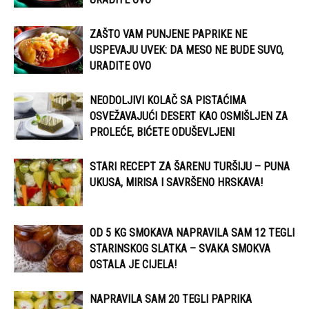
ZAŠTO VAM PUNJENE PAPRIKE NE
USPEVAJU UVEK: DA MESO NE BUDE SUVO,
URADITE OVO
NEODOLJIVI KOLAČ SA PISTAĆIMA
OSVEŽAVAJUĆI DESERT KAO OSMIŠLJEN ZA
PROLEĆE, BIĆETE ODUŠEVLJENI
STARI RECEPT ZA ŠARENU TURŠIJU – PUNA
UKUSA, MIRISA I SAVRŠENO HRSKAVA!
OD 5 KG SMOKAVA NAPRAVILA SAM 12 TEGLI
STARINSKOG SLATKA – SVAKA SMOKVA
OSTALA JE CIJELA!
NAPRAVILA SAM 20 TEGLI PAPRIKA