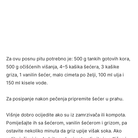
Za ovu posnu pitu potrebno je: 500 g tankih gotovih kora,
500 g očišćenih višanja, 4–5 kašika šećera, 3 kašike
griza, 1 vanilin šećer, malo cimeta po želji, 100 ml ulja i
150 ml kisele vode.
Za posipanje nakon pečenja pripremite šećer u prahu.
Višnje dobro ocijedite ako su iz zamrzivača ili kompota.
Pomiješajte ih sa šećerom, vanilin šećerom i grizom, pa
ostavite nekoliko minuta da griz upije višak soka. Ako