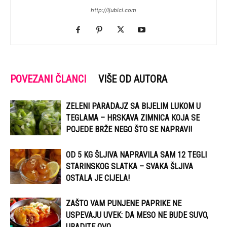
http://ljubici.com
POVEZANI ČLANCI
VIŠE OD AUTORA
ZELENI PARADAJZ SA BIJELIM LUKOM U
TEGLAMA – HRSKAVA ZIMNICA KOJA SE
POJEDE BRŽE NEGO ŠTO SE NAPRAVI!
OD 5 KG ŠLJIVA NAPRAVILA SAM 12 TEGLI
STARINSKOG SLATKA – SVAKA ŠLJIVA
OSTALA JE CIJELA!
ZAŠTO VAM PUNJENE PAPRIKE NE
USPEVAJU UVEK: DA MESO NE BUDE SUVO,
URADITE OVO