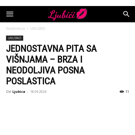
Naslovnica
UKUSNO
UKUSNO
JEDNOSTAVNA PITA SA
VIŠNJAMA – BRZA I
NEODOLJIVA POSNA
POSLASTICA
Od
Ljubica
-
18.06.2026
11