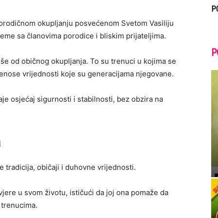
P
orodičnom okupljanju posvećenom Svetom Vasiliju
jeme sa članovima porodice i bliskim prijateljima.
P
iše od običnog okupljanja. To su trenuci u kojima se
renose vrijednosti koje su generacijama njegovane.
e osjećaj sigurnosti i stabilnosti, bez obzira na
a
e tradicija, običaji i duhovne vrijednosti.
vjere u svom životu, ističući da joj ona pomaže da
 trenucima.