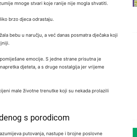
umije mnoge stvari koje ranije nije mogla shvatiti.
iko brzo djeca odrastaju.
ržala bebu u naručju, a već danas posmatra dječaka koji
niji.
 pomiješane emocije. S jedne strane prisutna je
pretka djeteta, a s druge nostalgija jer vrijeme
jeni male životne trenutke koji su nekada prolazili
edenog s porodicom
razumijeva putovanja, nastupe i brojne poslovne