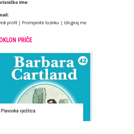
orisničko Ime:
mail:
edi profil
|
Promijenite lozinku
|
Izlogiraj me
OKLON PRIČE
Plavooka vještica