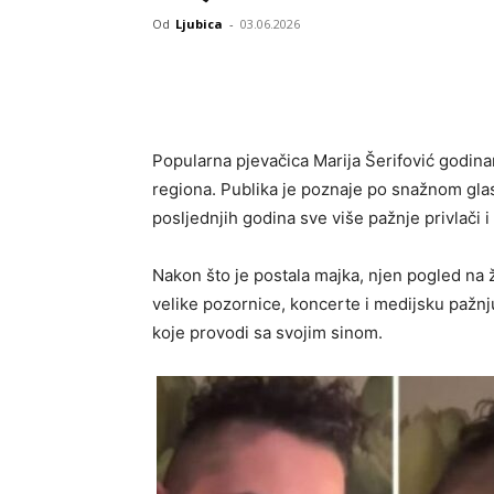
Od
Ljubica
-
03.06.2026
Popularna pjevačica Marija Šerifović godina
regiona. Publika je poznaje po snažnom glasu
posljednjih godina sve više pažnje privlači 
Nakon što je postala majka, njen pogled na ži
velike pozornice, koncerte i medijsku pažnju,
koje provodi sa svojim sinom.