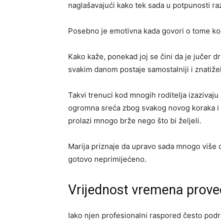
naglašavajući kako tek sada u potpunosti raz
Posebno je emotivna kada govori o tome kol
Kako kaže, ponekad joj se čini da je jučer d
svakim danom postaje samostalniji i znatiželj
Takvi trenuci kod mnogih roditelja izazivaju
ogromna sreća zbog svakog novog koraka i na
prolazi mnogo brže nego što bi željeli.
Marija priznaje da upravo sada mnogo više ci
gotovo neprimijećeno.
Vrijednost vremena prov
Iako njen profesionalni raspored često pod