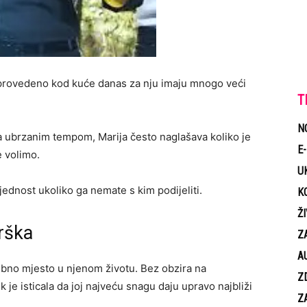
e provedeno kod kuće danas za nju imaju mnogo veći
T
N
 ubrzanim tempom, Marija često naglašava koliko je
E
e volimo.
U
ednost ukoliko ga nemate s kim podijeliti.
K
Ž
rška
Z
A
ebno mjesto u njenom životu. Bez obzira na
Z
k je isticala da joj najveću snagu daju upravo najbliži
Z