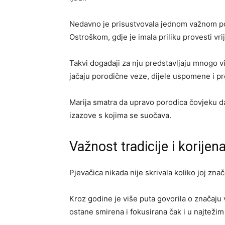
Nedavno je prisustvovala jednom važnom p
Ostroškom, gdje je imala priliku provesti vri
Takvi događaji za nju predstavljaju mnogo v
jačaju porodične veze, dijele uspomene i p
Marija smatra da upravo porodica čovjeku daj
izazove s kojima se suočava.
Važnost tradicije i korijen
Pjevačica nikada nije skrivala koliko joj znač
Kroz godine je više puta govorila o značaju 
ostane smirena i fokusirana čak i u najtežim