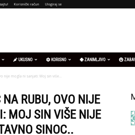
sajtu!
Korisnički račun
Ulogiraj se
UKUSNO
KORISNO
ZANIMLJIVO
ZABA
o nije mogla ni sanjati: Moj sin više...
 NA RUBU, OVO NIJE
M
: MOJ SIN VIŠE NIJE
TAVNO SINOC..