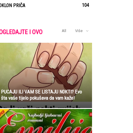
104
OKLON PRIČA
OGLEDAJTE I OVO
All
Više
PUCAJU lLl VAM SE LlSTAJU N0KTl? Evo
šta vaše tijelo pokušava da vam kaže!