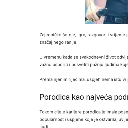
Zajedničke šetnje, igra, razgovori i vrijem
značaj nego ranije.
U vremenu kada se svakodnevni život odvija
važno usporiti i posvetiti pažnju ljudima koj
Prema njenim riječima, uspjeh nema istu vrij
Porodica kao najveća pod
Tokom cijele karijere porodica je imala pos
popularnost i uspjehe koje je ostvarila, uvije
ljudi.