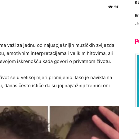
K
541
E
Ur
P
ma važi za jednu od najuspješnijih muzičkih zvijezda
, emotivnim interpretacijama i velikim hitovima, ali
i svojom iskrenošću kada govori o privatnom životu.
vot se u velikoj mjeri promijenio. Iako je navikla na
 danas često ističe da su joj najvažniji trenuci oni