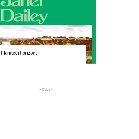
Plamteći horizont
- Oglas -