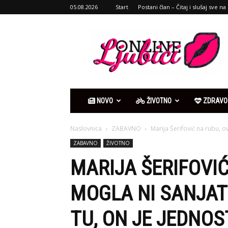
05.08.2026
Start
Postani član – Čitaj i slušaj sve na 
Ljubići
online
NOVO
ŽIVOTNO
ZDRAVO
Naslovnica
ZABAVNO
Marija Šerifović na rubu, ov
ZABAVNO
ŽIVOTNO
MARIJA ŠERIFOVIĆ
MOGLA NI SANJATI
TU, ON JE JEDNOS