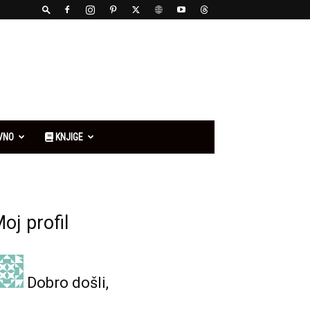
VNO
KNJIGE
oj profil
Dobro došli,