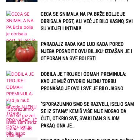
CECA SE SNIMALA NA PA BRŽE BOLJE JE
OBRISALA POST, ALI VEĆ JE BILO KASNO, SVI
SU VIDJELI INTIMU!
PARADAJZ RAĐA KAO LUD KADA PORED
NJEGA POSADITE OVU BILJKU: IZDAŠAN JE I
OTPORAN NA SVE BOLESTI
DOBILA JE TROJKE I ODMAH PREMINULA:
KAD JE MUŽ OTVORIO NJENU TORBU
PRONAŠAO JE OVO I SVE JE BILO JASNO
“SPORAZUMNO SMO SE RAZVELI, ISELIO SAM
SE IZ STANA” KEMIŠ VIŠE NIJE MOGAO DA
ĆUTI, OTKRIO SVE, SVAKI DAN S NJOM
PAKAO, ONA JE...