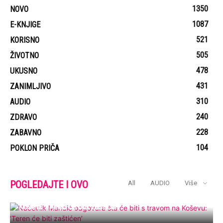
1350
NOVO
1087
E-KNJIGE
521
KORISNO
505
ŽIVOTNO
478
UKUSNO
431
ZANIMLJIVO
310
AUDIO
240
ZDRAVO
228
ZABAVNO
104
POKLON PRIČA
POGLEDAJTE I OVO
All
AUDIO
Više
Načelnik Mandić odgovara šta će biti s travom na
Koševu: ‘Teren će biti zaštićen’