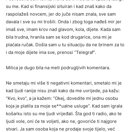
su me. Kad si finansijski situiran i kad znaš kako da
raspolažeš novcem, jer do juče nisam znala, sve sam
davala i sve su mi trošili. Onda i zbog toga nađeš mir jer
imaš sve, imam krov nad glavom, kola, dijete. Kada sam
bila trudna, hranila sam se kod drugarice, ona mi je
plaćala ručak. Došla sam u tu situaciju da ne brinem za to
i da moje dijete ima sve, prenosi “Telegraf”.
Milica je dugo bila na meti podrugljivih komentara.
Ne smetaju mi više ti negativni komentari, smetalo mi je
kad ljudi ranije nisu znali kako da me uvrijede, pa kažu:
“Kvo, kvo”, a ja kažem: “Okej, dovedite mi jednu osobu
koja je platila za moje se**ualne usluge”. Kad sam igrala
košarku isto su me ljudi vrijeđali. Šta god ti radio, ako te
ljudi vole, oni će te voljeti, ako ne, govoriće ti najgore
stvari. Ja sam osoba koja ne prodaje svoje tijelo, već