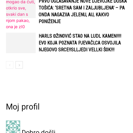
PRVO OGLAŠAVANJE NOVE DJEVOJKE DUŠKA
TOŠIĆA: ‘SRETNA SAM I ZALJUBLJENA’ – PA
ONDA NAGAZIIA JELENU, AU, KAKVO
P0NIŽENJE
HARLS ĐŽIN0VIĆ STA0 NA LUDL KAMEN!!!!
EV0 K0JA P0ZNATA PJEVAČLCA OSVOJILA
NJEGOVO SRCE!!SLLJEDI VELLKI Š0K!!!
Moj profil
Dobro došli,