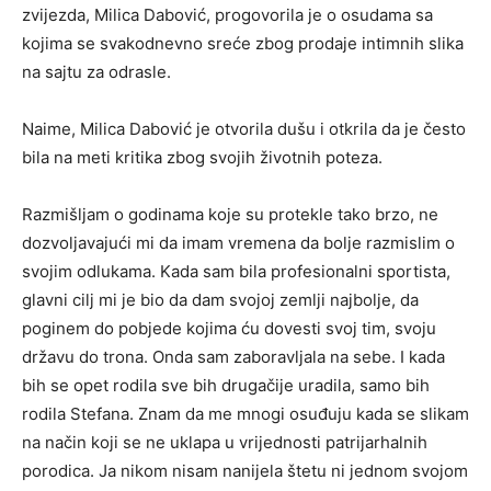
zvijezda, Milica Dabović, progovorila je o osudama sa
kojima se svakodnevno sreće zbog prodaje intimnih slika
na sajtu za odrasle.
Naime, Milica Dabović je otvorila dušu i otkrila da je često
bila na meti kritika zbog svojih životnih poteza.
Razmišljam o godinama koje su protekle tako brzo, ne
dozvoljavajući mi da imam vremena da bolje razmislim o
svojim odlukama. Kada sam bila profesionalni sportista,
glavni cilj mi je bio da dam svojoj zemlji najbolje, da
poginem do pobjede kojima ću dovesti svoj tim, svoju
državu do trona. Onda sam zaboravljala na sebe. I kada
bih se opet rodila sve bih drugačije uradila, samo bih
rodila Stefana. Znam da me mnogi osuđuju kada se slikam
na način koji se ne uklapa u vrijednosti patrijarhalnih
porodica. Ja nikom nisam nanijela štetu ni jednom svojom