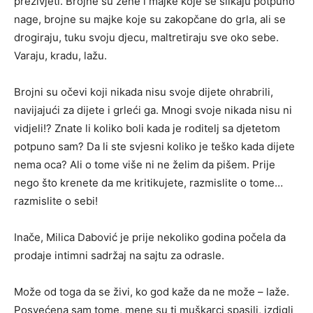
preživjeti. Brojne su žene i majke koje se slikaju potpuno
nage, brojne su majke koje su zakopčane do grla, ali se
drogiraju, tuku svoju djecu, maltretiraju sve oko sebe.
Varaju, kradu, lažu.
Brojni su očevi koji nikada nisu svoje dijete ohrabrili,
navijajući za dijete i grleći ga. Mnogi svoje nikada nisu ni
vidjeli!? Znate li koliko boli kada je roditelj sa djetetom
potpuno sam? Da li ste svjesni koliko je teško kada dijete
nema oca? Ali o tome više ni ne želim da pišem. Prije
nego što krenete da me kritikujete, razmislite o tome…
razmislite o sebi!
Inače, Milica Dabović je prije nekoliko godina počela da
prodaje intimni sadržaj na sajtu za odrasle.
Može od toga da se živi, ko god kaže da ne može – laže.
Posvećena sam tome, mene su ti muškarci spasili, izdigli