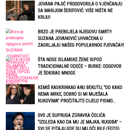
JOVANA PAJIĆ PROGOVORILA O VJENČANJU
SA MARIJOM ŠERIFOVIĆ: VIŠE NIŠTA NE
KRIJU!
BRZO JE PREBOJELA NJEGOVU SMRT!!
SUZANA JOVANOVIĆ UHVAĆENA U
ZAGRLJAJU NAŠEG POPULARNOG PJEVAČA!!!
ŠTA NOSE ISLAMSKE ŽENE ISPOD
TRADICIONALNE ODEĆE – BURKE: ODGOVOR
JE ŠOKIRAO MNOGE
KEMIŠ RASKRINKAO ANU BEKUTU, “OD KAKO
NEMA MRKE, DOBRO SI MI MIJEŠALA
KUKOVIMA” PROČITAJTE CIJELO PISMO…
0V0 JE SUPRUGA ZDRAVKA ČOLIĆA:
“IZGLEDA KAO DA MU JE MAJKA, RUG0BA” –
SVI SE PITAJU GDE SU MU OČI BILE (FOTO)