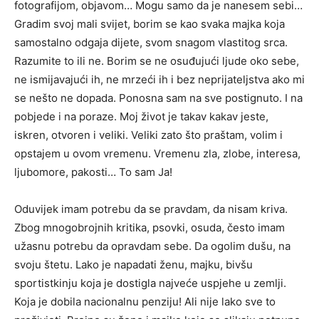
fotografijom, objavom… Mogu samo da je nanesem sebi…
Gradim svoj mali svijet, borim se kao svaka majka koja
samostalno odgaja dijete, svom snagom vlastitog srca.
Razumite to ili ne. Borim se ne osuđujući ljude oko sebe,
ne ismijavajući ih, ne mrzeći ih i bez neprijateljstva ako mi
se nešto ne dopada. Ponosna sam na sve postignuto. I na
pobjede i na poraze. Moj život je takav kakav jeste,
iskren, otvoren i veliki. Veliki zato što praštam, volim i
opstajem u ovom vremenu. Vremenu zla, zlobe, interesa,
ljubomore, pakosti… To sam Ja!
Oduvijek imam potrebu da se pravdam, da nisam kriva.
Zbog mnogobrojnih kritika, psovki, osuda, često imam
užasnu potrebu da opravdam sebe. Da ogolim dušu, na
svoju štetu. Lako je napadati ženu, majku, bivšu
sportistkinju koja je dostigla najveće uspjehe u zemlji.
Koja je dobila nacionalnu penziju! Ali nije lako sve to