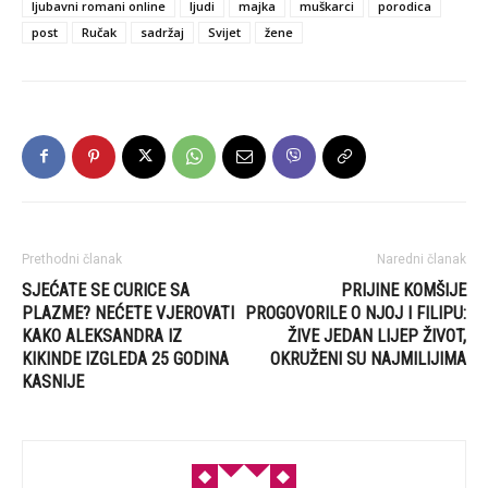
ljubavni romani online
ljudi
majka
muškarci
porodica
post
Ručak
sadržaj
Svijet
žene
Prethodni članak
Naredni članak
SJEĆATE SE CURICE SA
PRIJINE KOMŠIJE
PLAZME? NEĆETE VJEROVATI
PROGOVORILE O NJOJ I FILIPU:
KAKO ALEKSANDRA IZ
ŽIVE JEDAN LIJEP ŽIVOT,
KIKINDE IZGLEDA 25 GODINA
OKRUŽENI SU NAJMILIJIMA
KASNIJE