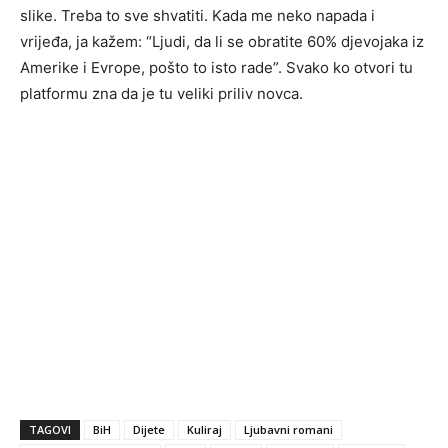
slike. Treba to sve shvatiti. Kada me neko napada i
vrijeđa, ja kažem: “Ljudi, da li se obratite 60% djevojaka iz
Amerike i Evrope, pošto to isto rade”. Svako ko otvori tu
platformu zna da je tu veliki priliv novca.
TAGOVI
BiH
Dijete
Kuliraj
Ljubavni romani