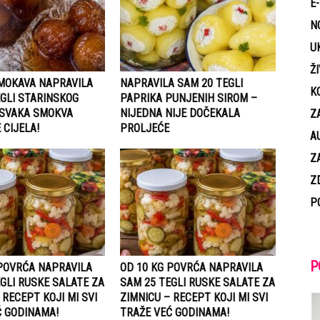
E
N
U
Ž
SMOKAVA NAPRAVILA
NAPRAVILA SAM 20 TEGLI
K
GLI STARINSKOG
PAPRIKA PUNJENIH SIROM –
 SVAKA SMOKVA
NIJEDNA NIJE DOČEKALA
Z
 CIJELA!
PROLJEĆE
A
Z
Z
P
P
 POVRĆA NAPRAVILA
OD 10 KG POVRĆA NAPRAVILA
GLI RUSKE SALATE ZA
SAM 25 TEGLI RUSKE SALATE ZA
 RECEPT KOJI MI SVI
ZIMNICU – RECEPT KOJI MI SVI
Ć GODINAMA!
TRAŽE VEĆ GODINAMA!