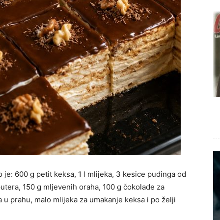
je: 600 g petit keksa, 1 l mlijeka, 3 kesice pudinga od
 putera, 150 g mljevenih oraha, 100 g čokolade za
a u prahu, malo mlijeka za umakanje keksa i po želji