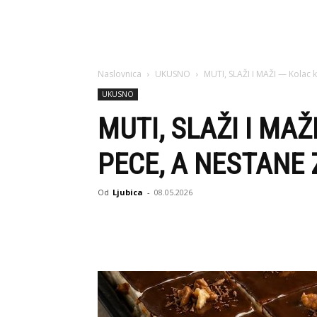
Naslovnica
UKUSNO
MUTI, SLAŽI I MAŽI — Kolac ko
UKUSNO
MUTI, SLAŽI I MAŽ
PECE, A NESTANE
Od
Ljubica
-
08.05.2026