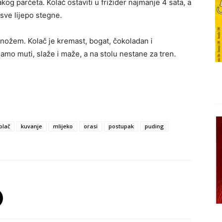
kog parčeta. Kolač ostaviti u frižider najmanje 4 sata, a
sve lijepo stegne.
 nožem. Kolač je kremast, bogat, čokoladan i
amo muti, slaže i maže, a na stolu nestane za tren.
olač
kuvanje
mlijeko
orasi
postupak
puding