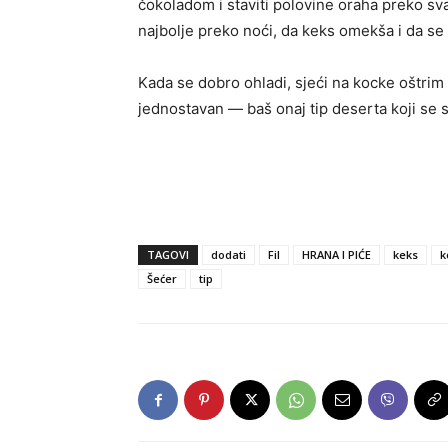
čokoladom i staviti polovine oraha preko sva
najbolje preko noći, da keks omekša i da se 
Kada se dobro ohladi, sjeći na kocke oštrim
jednostavan — baš onaj tip deserta koji se s
TAGOVI
dodati
Fil
HRANA I PIĆE
keks
k
Šećer
tip