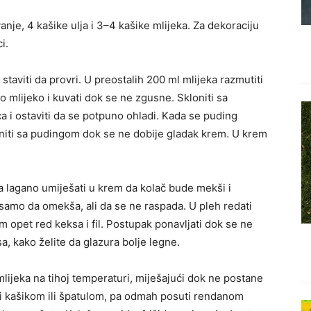
nje, 4 kašike ulja i 3–4 kašike mlijeka. Za dekoraciju
i.
 staviti da provri. U preostalih 200 ml mlijeka razmutiti
o mlijeko i kuvati dok se ne zgusne. Skloniti sa
ica i ostaviti da se potpuno ohladi. Kada se puding
ediniti sa pudingom dok se ne dobije gladak krem. U krem
ga lagano umiješati u krem da kolač bude mekši i
 samo da omekša, ali da se ne raspada. U pleh redati
tim opet red keksa i fil. Postupak ponavljati dok se ne
ksa, kako želite da glazura bolje legne.
mlijeka na tihoj temperaturi, miješajući dok ne postane
nati kašikom ili špatulom, pa odmah posuti rendanom