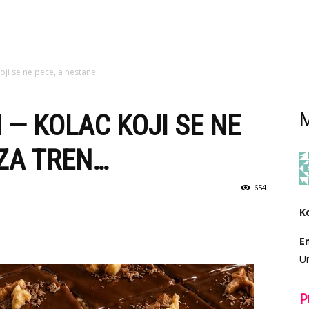
ji se ne pece, a nestane...
I — KOLAC KOJI SE NE
M
 ZA TREN…
654
K
E
Ur
P