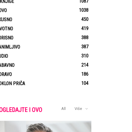
1087
-KNJIGE
1038
OVO
450
KUSNO
419
IVOTNO
388
ORISNO
387
ANIMLJIVO
310
UDIO
214
ABAVNO
186
DRAVO
104
OKLON PRIČA
OGLEDAJTE I OVO
All
Više