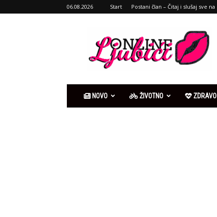
06.08.2026
Start
Postani član – Čitaj i slušaj sve na 
Ljubići
online
NOVO
ŽIVOTNO
ZDRAVO