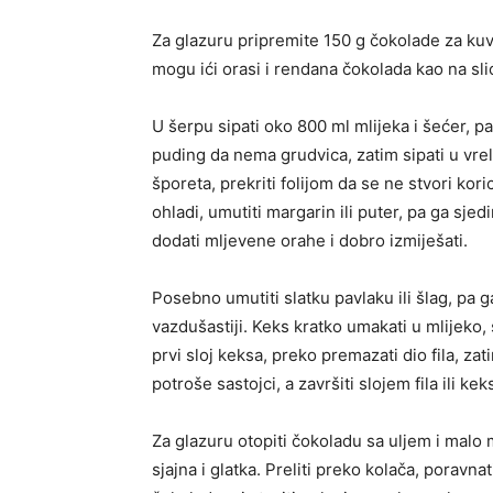
Za glazuru pripremite 150 g čokolade za kuva
mogu ići orasi i rendana čokolada kao na slic
U šerpu sipati oko 800 ml mlijeka i šećer, pa
puding da nema grudvica, zatim sipati u vrel
šporeta, prekriti folijom da se ne stvori kor
ohladi, umutiti margarin ili puter, pa ga sj
dodati mljevene orahe i dobro izmiješati.
Posebno umutiti slatku pavlaku ili šlag, pa 
vazdušastiji. Keks kratko umakati u mlijeko,
prvi sloj keksa, preko premazati dio fila, za
potroše sastojci, a završiti slojem fila ili ke
Za glazuru otopiti čokoladu sa uljem i malo 
sjajna i glatka. Preliti preko kolača, porav