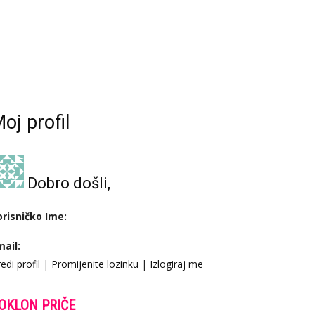
oj profil
Dobro došli,
orisničko Ime:
mail:
edi profil
|
Promijenite lozinku
|
Izlogiraj me
OKLON PRIČE