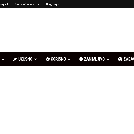
sajtu!
Korisnički račun
Ulogiraj se
UKUSNO
KORISNO
ZANIMLJIVO
ZABA