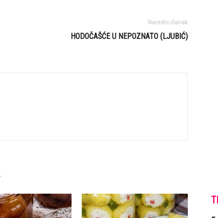
Naredni članak
HODOČAŠĆE U NEPOZNATO (LJUBIĆ)
T