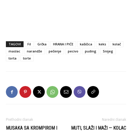
TAGOVI
Fil
Grčka
HRANA I PIĆE
kašičica
keks
kolač
maslac
narandže
pečenje
pecivo
puding
Snijeg
torta
torte
Prethodni članak
Naredni članak
MUSAKA SA KROMPIROM I
MUTI, SLAŽI I MAŽI — KOLAC