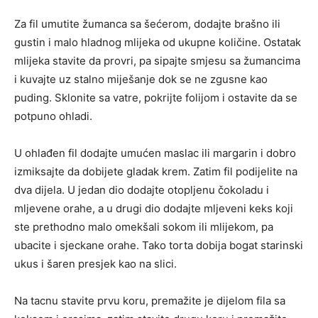
Za fil umutite žumanca sa šećerom, dodajte brašno ili
gustin i malo hladnog mlijeka od ukupne količine. Ostatak
mlijeka stavite da provri, pa sipajte smjesu sa žumancima
i kuvajte uz stalno miješanje dok se ne zgusne kao
puding. Sklonite sa vatre, pokrijte folijom i ostavite da se
potpuno ohladi.
U ohlađen fil dodajte umućen maslac ili margarin i dobro
izmiksajte da dobijete gladak krem. Zatim fil podijelite na
dva dijela. U jedan dio dodajte otopljenu čokoladu i
mljevene orahe, a u drugi dio dodajte mljeveni keks koji
ste prethodno malo omekšali sokom ili mlijekom, pa
ubacite i sjeckane orahe. Tako torta dobija bogat starinski
ukus i šaren presjek kao na slici.
Na tacnu stavite prvu koru, premažite je dijelom fila sa