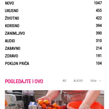
1047
NOVO
455
UKUSNO
422
ŽIVOTNO
394
KORISNO
390
ZANIMLJIVO
310
AUDIO
214
ZABAVNO
191
ZDRAVO
104
POKLON PRIČA
POGLEDAJTE I OVO
All
AUDIO
Više