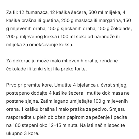
Za fil: 12 žumanaca, 12 kašika šećera, 500 ml mlijeka, 4
kašike brašna ili gustina, 250 g maslaca ili margarina, 150
g mljevenih oraha, 150 g sjeckanih oraha, 150 g čokolade,
200 g mljevenog keksa i 100 ml soka od narandže ili
mlijeka za omekšavanje keksa.
Za dekoraciju može malo mljevenih oraha, rendane
čokolade ili tanki sloj fila preko torte.
Prvo pripremite kore. Umutite 4 bjelanca u čvrst snijeg,
postepeno dodajte 4 kašike šećera i mutite dok masa ne
postane sjajna. Zatim lagano umiješajte 100 g mljevenih
oraha, 1 kašiku brašna i malo praška za pecivo. Smjesu
rasporedite u pleh obložen papirom za pečenje i pecite
na 180 stepeni oko 12–15 minuta. Na isti način ispecite
ukupno 3 kore.