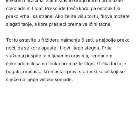
keksom i orasima, zatim stavite drugu koru i premažite
čokoladnim filom. Preko ide treća kora, pa ostatak fila
preko vrha i sa strane. Ako želite višu tortu, filove možete
slagati tanje, a kore presjeći prema veličini tacne.
Tortu ostavite u frižideru najmanje 6 sati, a najbolje preko
noći, da se kore opuste i filovi lijepo stegnu. Prije
služenja pospite je mljevenim orasima, rendanom
čokoladom ili samo tanko premažite filom. Grčka torta je
bogata, orašasta, kremasta i pravi starinski kolač koji se
siječe na lijepe visoke komade.