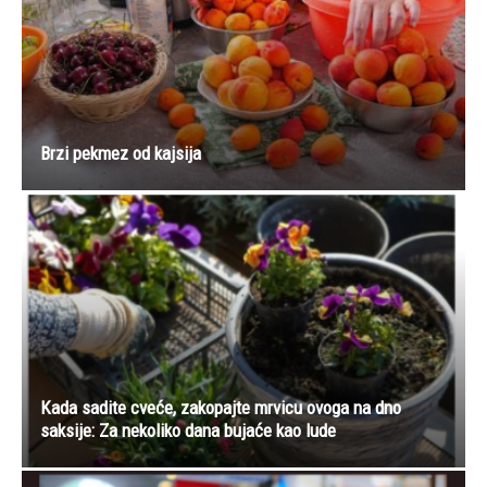
Brzi pekmez od kajsija
Kada sadite cveće, zakopajte mrvicu ovoga na dno
saksije: Za nekoliko dana bujaće kao lude