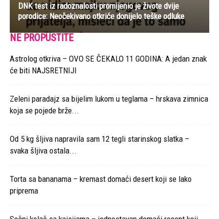
DNK test iz radoznalosti promijenio je živote dvije
porodice: Neočekivano otkriće donijelo teške odluke
NE PROPUSTITE
Astrolog otkriva – OVO SE ČEKALO 11 GODINA: A jedan znak
će biti NAJSRETNIJI
Zeleni paradajz sa bijelim lukom u teglama – hrskava zimnica
koja se pojede brže...
Od 5 kg šljiva napravila sam 12 tegli starinskog slatka –
svaka šljiva ostala...
Torta sa bananama – kremast domaći desert koji se lako
priprema
Sočni kolač sa kajsijama – jednostavan domaći recept koji