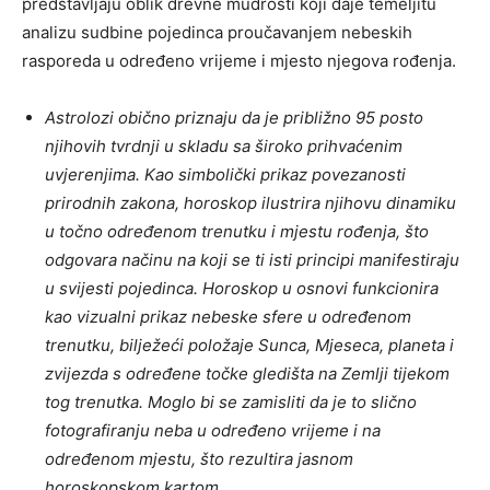
predstavljaju oblik drevne mudrosti koji daje temeljitu
analizu sudbine pojedinca proučavanjem nebeskih
rasporeda u određeno vrijeme i mjesto njegova rođenja.
Astrolozi obično priznaju da je približno 95 posto
njihovih tvrdnji u skladu sa široko prihvaćenim
uvjerenjima. Kao simbolički prikaz povezanosti
prirodnih zakona, horoskop ilustrira njihovu dinamiku
u točno određenom trenutku i mjestu rođenja, što
odgovara načinu na koji se ti isti principi manifestiraju
u svijesti pojedinca. Horoskop u osnovi funkcionira
kao vizualni prikaz nebeske sfere u određenom
trenutku, bilježeći položaje Sunca, Mjeseca, planeta i
zvijezda s određene točke gledišta na Zemlji tijekom
tog trenutka. Moglo bi se zamisliti da je to slično
fotografiranju neba u određeno vrijeme i na
određenom mjestu, što rezultira jasnom
horoskopskom kartom.