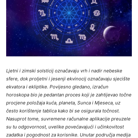
Ljetni i zimski solsticij označavaju vrh i nadir nebeske
sfere, dok proljetni i jesenji ekvinocij označavaju sjecište
ekvatora i ekliptike. Povijesno gledano, izračun
horoskopa bio je pedantan proces koji je zahtijevao točne
procjene položaja kuća, planeta, Sunca i Mjeseca, uz
često korištenje tablica kako bi se osigurala točnost.
Nasuprot tome, suvremene računalne aplikacije preuzele
su tu odgovornost, uvelike povećavajući i učinkovitost
zadatka i pogodnost za korisnike. Unutar područja medija