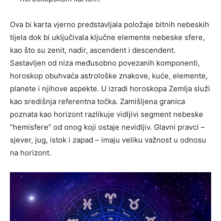
Ova bi karta vjerno predstavljala položaje bitnih nebeskih
tijela dok bi uključivala ključne elemente nebeske sfere,
kao što su zenit, nadir, ascendent i descendent.
Sastavljen od niza međusobno povezanih komponenti,
horoskop obuhvaća astrološke znakove, kuće, elemente,
planete i njihove aspekte. U izradi horoskopa Zemlja služi
kao središnja referentna točka. Zamišljena granica
poznata kao horizont razlikuje vidljivi segment nebeske
“hemisfere” od onog koji ostaje nevidljiv. Glavni pravci –
sjever, jug, istok i zapad – imaju veliku važnost u odnosu
na horizont.