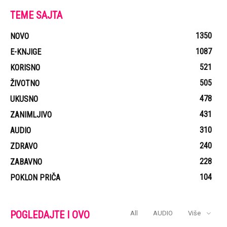
TEME SAJTA
1350
NOVO
1087
E-KNJIGE
521
KORISNO
505
ŽIVOTNO
478
UKUSNO
431
ZANIMLJIVO
310
AUDIO
240
ZDRAVO
228
ZABAVNO
104
POKLON PRIČA
POGLEDAJTE I OVO
All
AUDIO
Više