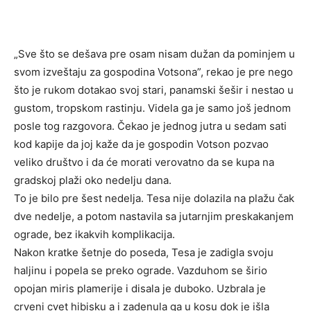
„Sve što se dešava pre osam nisam dužan da pominjem u
svom izveštaju za gospodina Votsona”, rekao je pre nego
što je rukom dotakao svoj stari, panamski šešir i nestao u
gustom, tropskom rastinju. Videla ga je samo još jednom
posle tog razgovora. Čekao je jednog jutra u sedam sati
kod kapije da joj kaže da je gospodin Votson pozvao
veliko društvo i da će morati verovatno da se kupa na
gradskoj plaži oko nedelju dana.
To je bilo pre šest nedelja. Tesa nije dolazila na plažu čak
dve nedelje, a potom nastavila sa jutarnjim preskakanjem
ograde, bez ikakvih komplikacija.
Nakon kratke šetnje do poseda, Tesa je zadigla svoju
haljinu i popela se preko ograde. Vazduhom se širio
opojan miris plamerije i disala je duboko. Uzbrala je
crveni cvet hibisku a i zadenula ga u kosu dok je išla