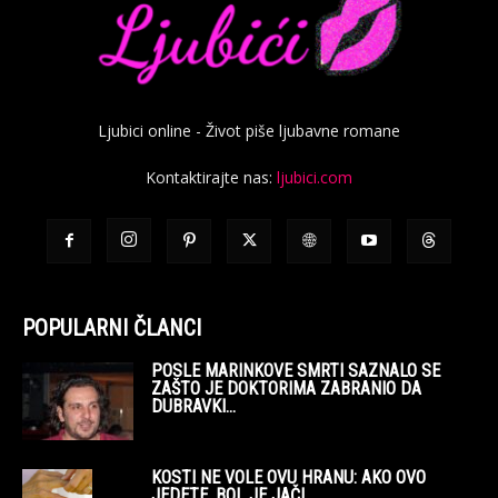
Ljubici online - Život piše ljubavne romane
Kontaktirajte nas:
ljubici.com
POPULARNI ČLANCI
POSLE MARINKOVE SMRTI SAZNALO SE
ZAŠTO JE DOKTORIMA ZABRANIO DA
DUBRAVKI...
KOSTI NE VOLE OVU HRANU: AKO OVO
JEDETE, BOL JE JAČI,...