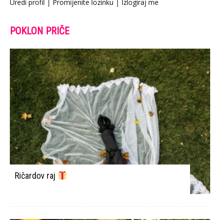
Uredi profil
|
Promijenite lozinku
|
Izlogiraj me
POKLON PRIČE
Ričardov raj