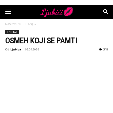
Naslovnica
E-KNJIGE
E-KNJIGE
OSMEH KOJI SE PAMTI
Od
Ljubica
-
03.04.2026
318