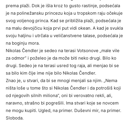
prema plaži. Dok je išla kroz to gusto rastinje, podsećala
je na polinežansku princezu koja u tropskom raju očekuje
svog voljenog princa. Kad se približila plaži, podsećala je
na malu devojčicu koja prvi put vidi okean. A kad je svukla
svoju haljinu i utrčala u veličanstvene talase, podsećala je
na boginju mora.
Nikolas Čendler je sedeo na terasi Votsonove „male vile
za odmor” i poželeo je da može biti neko drugi. Bilo ko
drugi. Sedeo je na terasi usred tog raja, ali menjao bi se
sa bilo kim čije ime nije bilo Nikolas Čendler.
Znao je, u stvari, da bi se mnogi menjali sa njim. „Nema
ništa loše u tome što si Nikolas Čendler i da potrošiš koji
od njegovih silnih miliona”, oni bi verovatno rekli, ali,
naravno, strašno bi pogrešili. Ima stvari koje se novcem
ne mogu kupiti. Ugled, na primer. Duševni mir, na primer.
Sloboda.