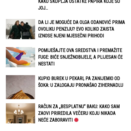
KAKO SKUPLJA OSTATKE PAPIRA KOJE SU
JOJ...
DA LI JE MOGUĆE DA OLGA ODANOVIĆ PRIMA
OVOLIKU PENZIJU? EVO KOLIKO ZAISTA
IZNOSE NJENI MJESEČNI PRIHODI
POMIJEŠAJTE OVA SREDSTVA I PREMAŽITE
FUGE: BIĆE SNJEŽNOBIJELE, A PLIJESAN ĆE
NESTATI
KUPIO BUREK U PEKARI, PA ZANIJEMIO OD
ŠOKA: U ZALOGAJU PRONAŠAO ZIHERNADLU
RAČUN ZA „BESPLATNU“ BAKU: KAKO SAM
ZAOVI PRIREDILA VEČERU KOJU NIKADA
NEĆE ZABORAVITI