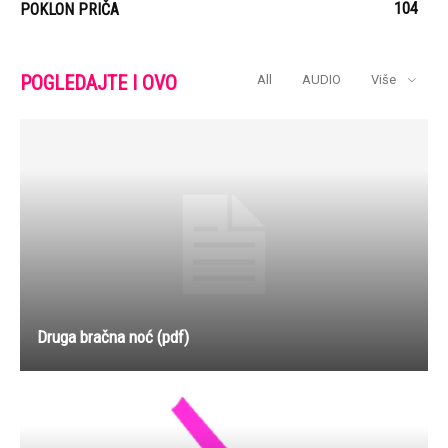
104
POKLON PRIČA
POGLEDAJTE I OVO
All
AUDIO
Više
Druga bračna noć (pdf)