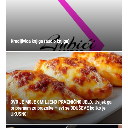
Kradljivica knjiga (audio knjiga)
0V0 JE M0JE 0MILJEN0 PRAZNIČN0 JEL0..Uvijek ga
pripremam za praznike – svi se 0DUŠEVE koliko je
UKUSN0!