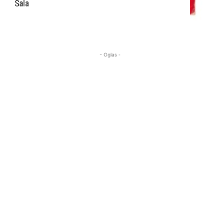
Šala
- Oglas -