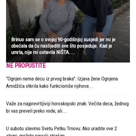
Brinuo sam se o svojoj 90-godišnjoj susjedi jer mi je
obećala da ću naslijediti sve što posjeduje. Kad je
umrla, nije mi ostavila NIŠTA....
NE PROPUSTITE
“Ognjen nema decu iz prvog braka”: Izjava žene Ognjena
Amidžića otkrila kako funkcioniše njihova...
Važe za najprevrtljiviji horoskopski znak: Večita deca, žednog
bi vas preveli preko vode, ali...
U subotu slavimo Svetu Petku Trnovu: Ako uradite ove 2
stvari, možete navući strašan...