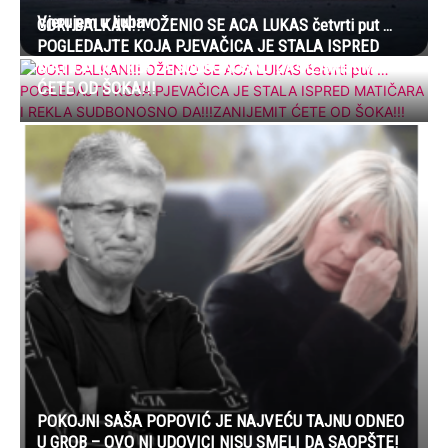
Vjerujem u ljubav
GORI BALKAN!!! OŽENIO SE ACA LUKAS četvrti put …
POGLEDAJTE KOJA PJEVAČICA JE STALA ISPRED
MATIČARA I REKLA SUDBONOSNO DA!!!ZANIJEMIT
ĆETE OD ŠOKA!!!
POKOJNI SAŠA POPOVIĆ JE NAJVEĆU TAJNU ODNEO
U GROB – OVO NI UDOVICI NISU SMELI DA SAOPŠTE!