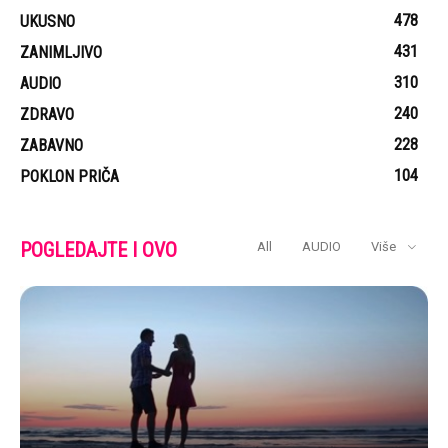
478
UKUSNO
431
ZANIMLJIVO
310
AUDIO
240
ZDRAVO
228
ZABAVNO
104
POKLON PRIČA
POGLEDAJTE I OVO
All
AUDIO
Više