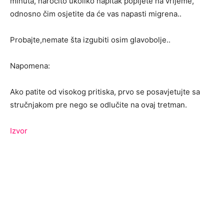
minuta, naročito ukoliko napitak popijete na vrijeme,
odnosno čim osjetite da će vas napasti migrena..
Probajte,nemate šta izgubiti osim glavobolje..
Napomena:
Ako patite od visokog pritiska, prvo se posavjetujte sa
stručnjakom pre nego se odlučite na ovaj tretman.
Izvor