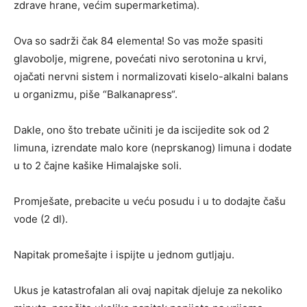
zdrave hrane, većim supermarketima).
Ova so sadrži čak 84 elementa! So vas može spasiti
glavobolje, migrene, povećati nivo serotonina u krvi,
ojačati nervni sistem i normalizovati kiselo-alkalni balans
u organizmu, piše “Balkanapress“.
Dakle, ono što trebate učiniti je da iscijedite sok od 2
limuna, izrendate malo kore (neprskanog) limuna i dodate
u to 2 čajne kašike Himalajske soli.
Promješate, prebacite u veću posudu i u to dodajte čašu
vode (2 dl).
Napitak promešajte i ispijte u jednom gutljaju.
Ukus je katastrofalan ali ovaj napitak djeluje za nekoliko