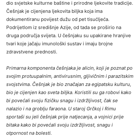
dio svjetske kulturne baštine i prirodne ljekovite tradicije.
Češnjak je cijenjena ljekovita biljka koja ima
dokumentiranu povijest dužu od pet tisućljeća.
Podrijetlom iz središnje Azije, od tada se proširio na
druga područja svijeta. U češnjaku su upakirane hranjive
tvari koje jačaju imunološki sustav i imaju brojne
zdravstvene prednosti.
Primarna komponenta češnjaka je alicin, koji je poznat po
svojim protuupalnim, antivirusnim, gljivičnim i parazitskim
svojstvima. Češnjak je bio značajan za egipatsku kulturu,
bio je cijenjen kao sveta biljka. Koristili su ga robovi kako
bi povećali svoju fizičku snagu i izdržljivost, čak se
nalazio i na groblju faraona. U staroj Grčkoj i Rimu
sportaši su jeli češnjak prije natjecanja, a vojnici prije
bitaka kako bi povećali svoju izdržljivost, snagu i
otpornost na bolesti.