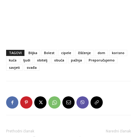
TAGOVI
Biljka
Bolest
cipele
čišćenje
dom
korisno
kuća
ljudi
obitelj
obuća
pažnja
Preporučujemo
savjeti
svađa
Prethodni članak
Naredni članak