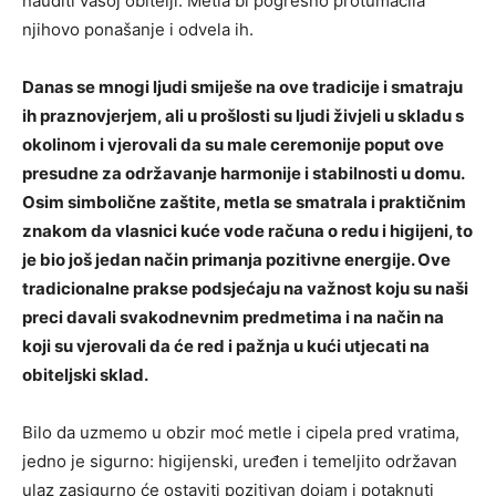
nauditi vašoj obitelji. Metla bi pogrešno protumačila
njihovo ponašanje i odvela ih.
Danas se mnogi ljudi smiješe na ove tradicije i smatraju
ih praznovjerjem, ali u prošlosti su ljudi živjeli u skladu s
okolinom i vjerovali da su male ceremonije poput ove
presudne za održavanje harmonije i stabilnosti u domu.
Osim simbolične zaštite, metla se smatrala i praktičnim
znakom da vlasnici kuće vode računa o redu i higijeni, to
je bio još jedan način primanja pozitivne energije. Ove
tradicionalne prakse podsjećaju na važnost koju su naši
preci davali svakodnevnim predmetima i na način na
koji su vjerovali da će red i pažnja u kući utjecati na
obiteljski sklad.
Bilo da uzmemo u obzir moć metle i cipela pred vratima,
jedno je sigurno: higijenski, uređen i temeljito održavan
ulaz zasigurno će ostaviti pozitivan dojam i potaknuti