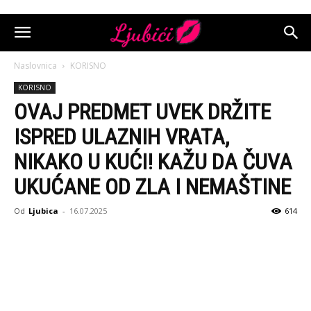
Naslovnica
KORISNO
KORISNO
OVAJ PREDMET UVEK DRŽITE
ISPRED ULAZNIH VRATA,
NIKAKO U KUĆI! KAŽU DA ČUVA
UKUĆANE OD ZLA I NEMAŠTINE
Od
Ljubica
-
16.07.2025
614