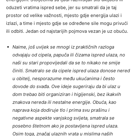
oduzeti vratima ispred sebe, jer su smatrali da je taj
prostor od velike važnosti, mjesto gdje energija ulazi i
izlazi, a time i mjesto gdje se određene sile mogu privući
ili odbiti. Jedan od najstarijih pojmova vezan je uz obuću.
Naime, još uvijek se mnogi iz praktičnih razloga
odvajaju od cipela, papuča ili čizama ispred ulaza, no
naši su stari propovijedali da se to nikako ne smije
činiti. Smatralo se da cipele ispred ulaza donose nered
u obitelj, nesporazume među ukućanima i često
dovode do svađa. Ove ideje sugeriraju da bi ulaz u
dom trebao biti organiziran i higijenski, bez ikakvih
znakova nereda ili nestalne energije. Obuća, kao
naprava koja dodiruje tlo i prima svu prašinu i
negativne aspekte vanjskog svijeta, smatrala se
posebno štetnom ako je postavljena ispred ulaza.
Osim toga, značaj ulaznih vrata u mislima naših