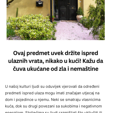
U našoj kulturi ljudi su oduvijek vjerovali da određeni
predmeti ispred ulaza mogu imati značajan utjecaj na
dom i pojedince u njemu. Neki se smatraju vlasnicima
kuća, dok su drugi povezani sa sukobima i negativnom
energijom. Stoljećima su ljudi razmišljali što uključiti ili