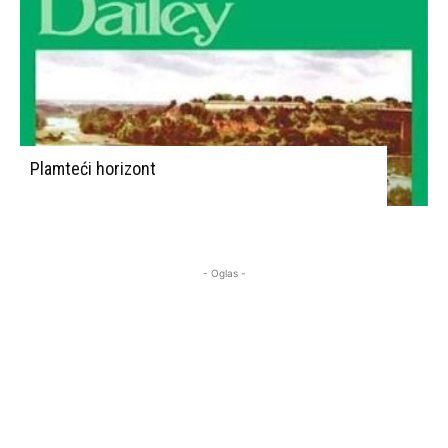
Plamteći horizont
- Oglas -