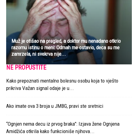
Muž je otišao na pregled, a doktor mu nenadano otkrio
razornu istinu o meni: Odmah me ostavio, deca su me
zamrzela, ni svekrva nije...
NE PROPUSTITE
Kako prepoznati mentalno bolesnu osobu koja to vješto
prikriva Važan signal odaje je u...
Ako imate ova 3 broja u JMBG, pravi ste sretnici
“Ognjen nema decu iz prvog braka”: Izjava žene Ognjena
Amidžića otkrila kako funkcioniše njihova...