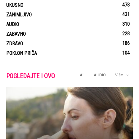
478
UKUSNO
431
ZANIMLJIVO
310
AUDIO
228
ZABAVNO
186
ZDRAVO
104
POKLON PRIČA
POGLEDAJTE I OVO
All
AUDIO
Više