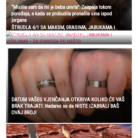
“Mislila sam da mi je beba umrla”: Zaspala tokom
porođaja, a kada se probudila pronašla sina ispod
jorgana
ŠTRUDLA 4/1 SA MAK0M, 0RASIMA, JABUKAMA I
VIŠNJAMA – ZA SVAK0GA P0 NEŠT0
DATUM VAŠEG VJENČANJA OTKRIVA KOLIKO ĆE VAŠ
BRAK TRAJATI: Nadamo se da NISTE IZABRALI BAŠ
OVAJ BROJ!