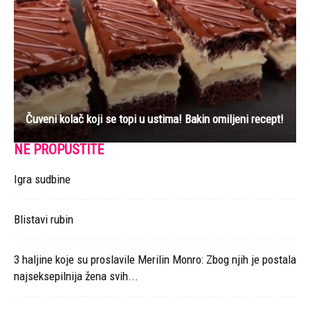
Čuveni kolač koji se topi u ustima! Bakin omiljeni recept!
NE PROPUSTITE
Igra sudbine
Blistavi rubin
3 haljine koje su proslavile Merilin Monro: Zbog njih je postala
najseksepilnija žena svih...