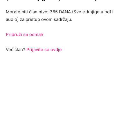
Morate biti član nivo: 365 DANA (Sve e-knjige u pdf i
audio) za pristup ovom sadržaju.
Pridruži se odmah
Već član?
Prijavite se ovdje