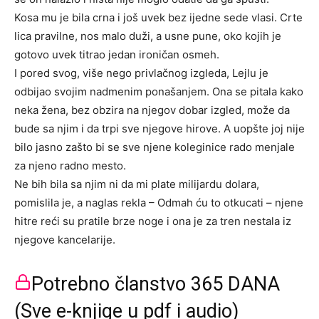
Kosa mu je bila crna i još uvek bez ijedne sede vlasi. Crte
lica pravilne, nos malo duži, a usne pune, oko kojih je
gotovo uvek titrao jedan ironičan osmeh.
I pored svog, više nego privlačnog izgleda, Lejlu je
odbijao svojim nadmenim ponašanjem. Ona se pitala kako
neka žena, bez obzira na njegov dobar izgled, može da
bude sa njim i da trpi sve njegove hirove. A uopšte joj nije
bilo jasno zašto bi se sve njene koleginice rado menjale
za njeno radno mesto.
Ne bih bila sa njim ni da mi plate milijardu dolara,
pomislila je, a naglas rekla – Odmah ću to otkucati – njene
hitre reći su pratile brze noge i ona je za tren nestala iz
njegove kancelarije.
Potrebno članstvo 365 DANA
(Sve e-knjige u pdf i audio)