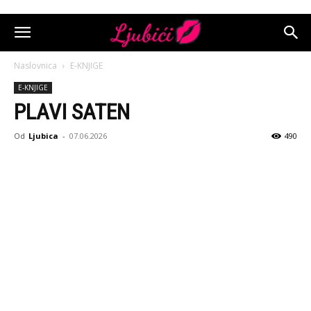
Naslovnica
E-KNJIGE
E-KNJIGE
PLAVI SATEN
Od
Ljubica
-
07.06.2026
490