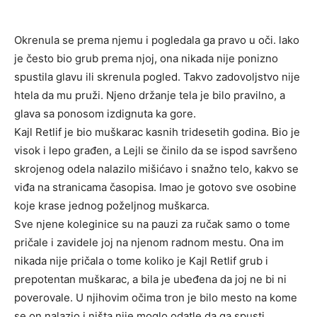
Okrenula se prema njemu i pogledala ga pravo u oči. lako
je često bio grub prema njoj, ona nikada nije ponizno
spustila glavu ili skrenula pogled. Takvo zadovoljstvo nije
htela da mu pruži. Njeno držanje tela je bilo pravilno, a
glava sa ponosom izdignuta ka gore.
Kajl Retlif je bio muškarac kasnih tridesetih godina. Bio je
visok i lepo građen, a Lejli se činilo da se ispod savršeno
skrojenog odela nalazilo mišićavo i snažno telo, kakvo se
viđa na stranicama časopisa. Imao je gotovo sve osobine
koje krase jednog poželjnog muškarca.
Sve njene koleginice su na pauzi za ručak samo o tome
pričale i zavidele joj na njenom radnom mestu. Ona im
nikada nije pričala o tome koliko je Kajl Retlif grub i
prepotentan muškarac, a bila je ubeđena da joj ne bi ni
poverovale. U njihovim očima tron je bilo mesto na kome
se on nalazio i ništa nije moglo odatle da ga spusti.