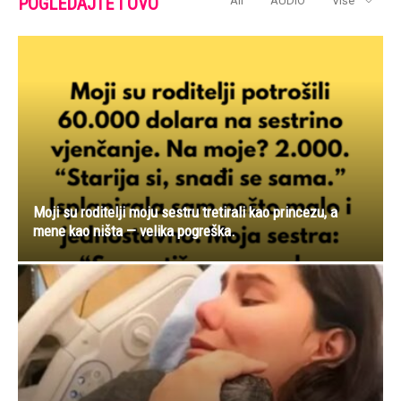
POGLEDAJTE I OVO
All
AUDIO
Više
Moji su roditelji moju sestru tretirali kao princezu, a
mene kao ništa — velika pogreška.