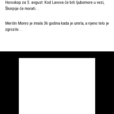
Horoskop za 5. avgust: Kod Lavova će biti ljubomore u vezi,
Škorpije će morati...
Merilin Monro je imala 36 godina kada je umrla, a njeno telo je
zgrozilo...