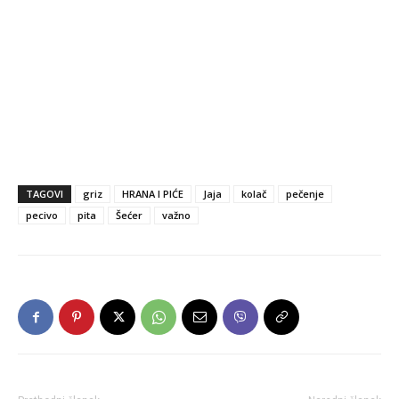
TAGOVI
griz
HRANA I PIĆE
Jaja
kolač
pečenje
pecivo
pita
Šećer
važno