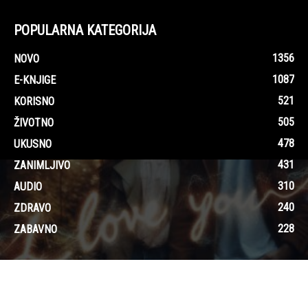
POPULARNA KATEGORIJA
1356
NOVO
1087
E-KNJIGE
521
KORISNO
505
ŽIVOTNO
478
UKUSNO
431
ZANIMLJIVO
310
AUDIO
240
ZDRAVO
228
ZABAVNO
O sajtu i kontakt
Uslovi korištenja
Pravila privatnosti