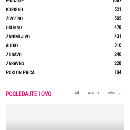
1087
E-KNJIGE
521
KORISNO
505
ŽIVOTNO
478
UKUSNO
431
ZANIMLJIVO
310
AUDIO
240
ZDRAVO
228
ZABAVNO
104
POKLON PRIČA
POGLEDAJTE I OVO
All
AUDIO
Više