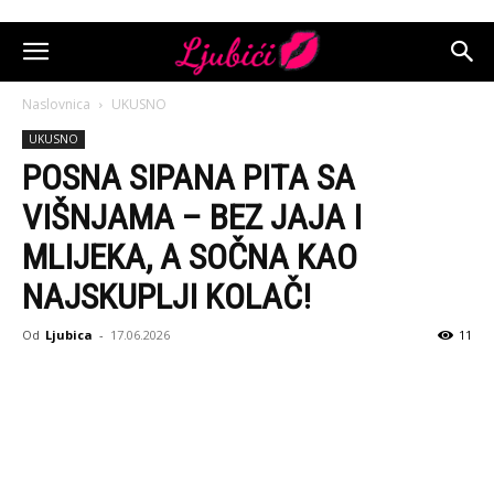
Naslovnica
UKUSNO
UKUSNO
POSNA SIPANA PITA SA
VIŠNJAMA – BEZ JAJA I
MLIJEKA, A SOČNA KAO
NAJSKUPLJI KOLAČ!
Od
Ljubica
-
17.06.2026
11