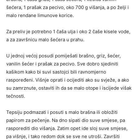
šećera, 1 prašak za pecivo, oko 700 g višanja, a po želji i
malo rendane limunove korice.
Za preliv je potrebno 1 čaša ulja i oko 2 čaše kisele vode,
a za završnicu malo šećera u prahu.
U jednoj većoj posudi pomiješati brašno, griz, šećer,
vanilin šećer i prašak za pecivo. Sve dobro sjediniti
kašikom kako bi suvi sastojci bili ravnomjerno
raspoređeni. Višnje oprati i ocijediti ako su svježe, a ako
su zamrznute, ostaviti ih da se malo otope i iscijede višak
tečnosti.
Tepsiju podmazati i posuti s malo brašna ili obložiti
papirom za pečenje. Na dno sipati dio suve smjese, pa
rasporediti dio višanja. Zatim opet ide sloj suve smjese,
pa višnje, i tako redom dok se sve ne utroši. Završiti