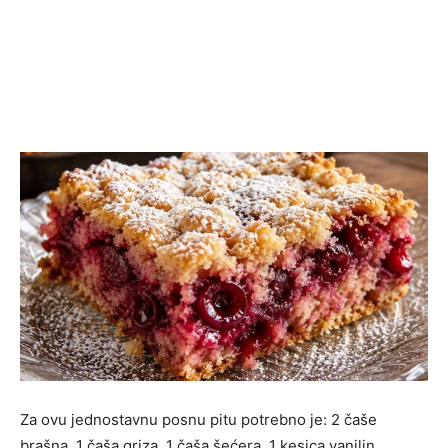
Za ovu jednostavnu posnu pitu potrebno je: 2 čaše
brašna, 1 čaša griza, 1 čaša šećera, 1 kesica vanilin