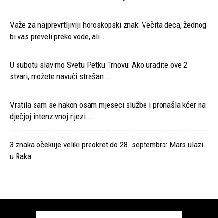
Važe za najprevrtljiviji horoskopski znak: Večita deca, žednog
bi vas preveli preko vode, ali...
U subotu slavimo Svetu Petku Trnovu: Ako uradite ove 2
stvari, možete navući strašan...
Vratila sam se nakon osam mjeseci službe i pronašla kćer na
dječjoj intenzivnoj njezi....
3 znaka očekuje veliki preokret do 28. septembra: Mars ulazi
u Raka