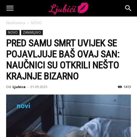
Naslovnica
NOVO
NOVO
ZANIMLJIVO
PRED SAMU SMRT UVIJEK SE
POJAVLJUJE BAŠ OVAJ SAN:
NAUČNICI SU OTKRILI NEŠTO
KRAJNJE BIZARNO
Od
Ljubica
-
01.09.2025
1413