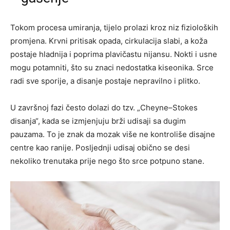
Tokom procesa umiranja, tijelo prolazi kroz niz fizioloških
promjena. Krvni pritisak opada, cirkulacija slabi, a koža
postaje hladnija i poprima plavičastu nijansu. Nokti i usne
mogu potamniti, što su znaci nedostatka kiseonika. Srce
radi sve sporije, a disanje postaje nepravilno i plitko.
U završnoj fazi često dolazi do tzv. „Cheyne–Stokes
disanja“, kada se izmjenjuju brži udisaji sa dugim
pauzama. To je znak da mozak više ne kontroliše disajne
centre kao ranije. Posljednji udisaj obično se desi
nekoliko trenutaka prije nego što srce potpuno stane.