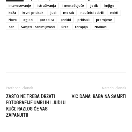
interesovanje
istraživanja
iznenađujuće
jezik
knjige
koža
krvni pritisak
ljudi
mozak
naučnici otkrili
nokti
Novo
oglasi
porodica
prekid
pritisak
promjene
san
Savjeti i zanimljivosti
Srce
terapija
znakovi
Prethodni članak
Naredni članak
ZAŠTO NE TREBA DRŽATI
VIC DANA: BABA NA SAMRTI
FOTOGRAFIJE UMRLIH LJUDI U
KUĆI: RAZLOG ĆE VAS
ZAPANJITI!