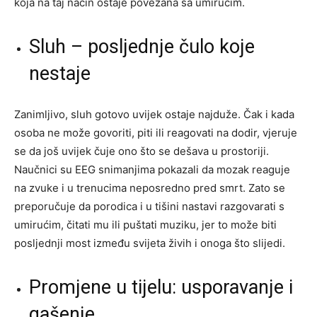
koja na taj način ostaje povezana sa umirućim.
Sluh – posljednje čulo koje
nestaje
Zanimljivo, sluh gotovo uvijek ostaje najduže. Čak i kada
osoba ne može govoriti, piti ili reagovati na dodir, vjeruje
se da još uvijek čuje ono što se dešava u prostoriji.
Naučnici su EEG snimanjima pokazali da mozak reaguje
na zvuke i u trenucima neposredno pred smrt. Zato se
preporučuje da porodica i u tišini nastavi razgovarati s
umirućim, čitati mu ili puštati muziku, jer to može biti
posljednji most između svijeta živih i onoga što slijedi.
Promjene u tijelu: usporavanje i
gašenje