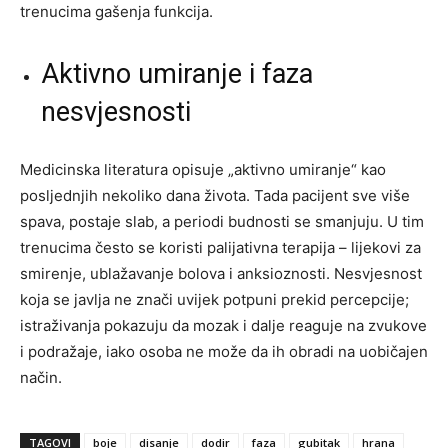
trenucima gašenja funkcija.
Aktivno umiranje i faza
nesvjesnosti
Medicinska literatura opisuje „aktivno umiranje“ kao
posljednjih nekoliko dana života. Tada pacijent sve više
spava, postaje slab, a periodi budnosti se smanjuju. U tim
trenucima često se koristi palijativna terapija – lijekovi za
smirenje, ublažavanje bolova i anksioznosti. Nesvjesnost
koja se javlja ne znači uvijek potpuni prekid percepcije;
istraživanja pokazuju da mozak i dalje reaguje na zvukove
i podražaje, iako osoba ne može da ih obradi na uobičajen
način.
TAGOVI
boje
disanje
dodir
faza
gubitak
hrana