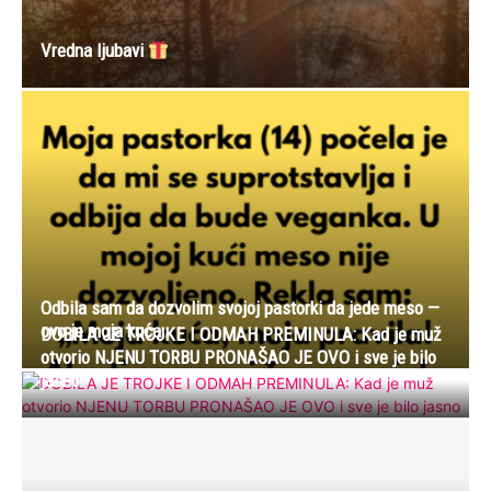
Vredna ljubavi
Odbila sam da dozvolim svojoj pastorki da jede meso —
ovo je moja kuća
DOBILA JE TROJKE I ODMAH PREMINULA: Kad je muž
otvorio NJENU TORBU PRONAŠAO JE OVO i sve je bilo
jasno