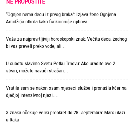
NE PROPUSTITE
“Ognjen nema decu iz prvog braka”: Izjava žene Ognjena
Amidžića otkrila kako funkcioniše njihova...
Važe za najprevrtljiviji horoskopski znak: Večita deca, žednog
bi vas preveli preko vode, ali...
U subotu slavimo Svetu Petku Trnovu: Ako uradite ove 2
stvari, možete navući strašan...
Vratila sam se nakon osam mjeseci službe i pronašla kćer na
dječjoj intenzivnoj njezi....
3 znaka očekuje veliki preokret do 28. septembra: Mars ulazi
u Raka