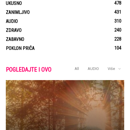
478
UKUSNO
431
ZANIMLJIVO
310
AUDIO
240
ZDRAVO
228
ZABAVNO
104
POKLON PRIČA
POGLEDAJTE I OVO
All
AUDIO
Više