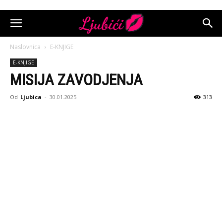
Naslovnica
E-KNJIGE
E-KNJIGE
MISIJA ZAVODJENJA
Od
Ljubica
-
30.01.2025
313