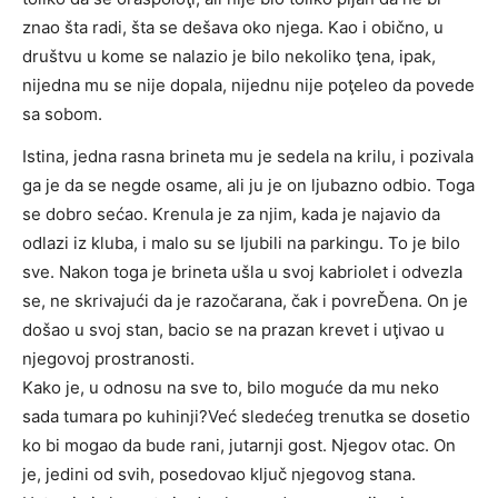
znao šta radi, šta se dešava oko njega. Kao i obično, u
društvu u kome se nalazio je bilo nekoliko ţena, ipak,
nijedna mu se nije dopala, nijednu nije poţeleo da povede
sa sobom.
Istina, jedna rasna brineta mu je sedela na krilu, i pozivala
ga je da se negde osame, ali ju je on ljubazno odbio. Toga
se dobro sećao. Krenula je za njim, kada je najavio da
odlazi iz kluba, i malo su se ljubili na parkingu. To je bilo
sve. Nakon toga je brineta ušla u svoj kabriolet i odvezla
se, ne skrivajući da je razočarana, čak i povreĎena. On je
došao u svoj stan, bacio se na prazan krevet i uţivao u
njegovoj prostranosti.
Kako je, u odnosu na sve to, bilo moguće da mu neko
sada tumara po kuhinji?Već sledećeg trenutka se dosetio
ko bi mogao da bude rani, jutarnji gost. Njegov otac. On
je, jedini od svih, posedovao ključ njegovog stana.