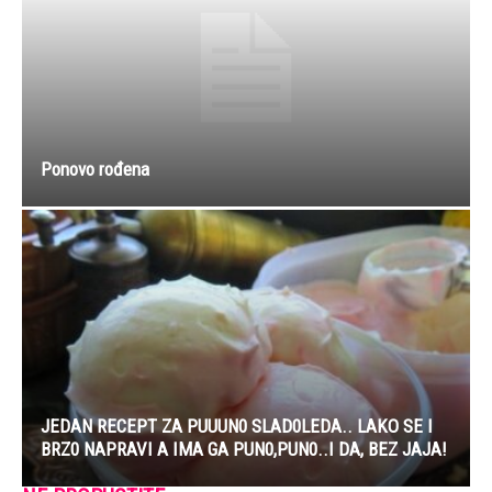
Ponovo rođena
JEDAN RECEPT ZA PUUUN0 SLAD0LEDA.. LAKO SE I
BRZ0 NAPRAVI A IMA GA PUN0,PUN0..I DA, BEZ JAJA!