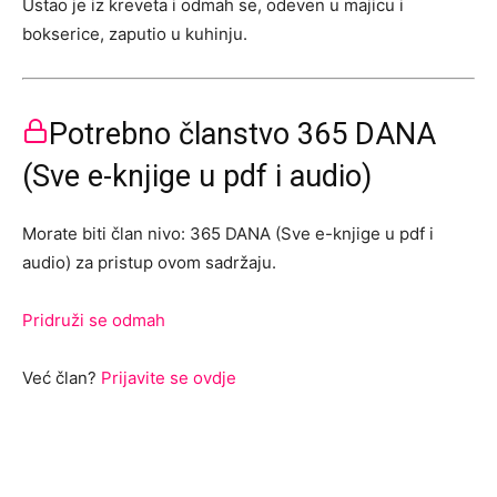
Ustao je iz kreveta i odmah se, odeven u majicu i
bokserice, zaputio u kuhinju.
Potrebno članstvo 365 DANA
(Sve e-knjige u pdf i audio)
Morate biti član nivo: 365 DANA (Sve e-knjige u pdf i
audio) za pristup ovom sadržaju.
Pridruži se odmah
Već član?
Prijavite se ovdje