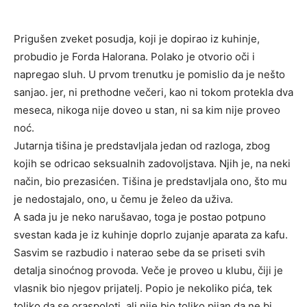
Prigušen zveket posudja, koji je dopirao iz kuhinje,
probudio je Forda Halorana. Polako je otvorio oči i
napregao sluh. U prvom trenutku je pomislio da je nešto
sanjao. jer, ni prethodne večeri, kao ni tokom protekla dva
meseca, nikoga nije doveo u stan, ni sa kim nije proveo
noć.
Jutarnja tišina je predstavljala jedan od razloga, zbog
kojih se odricao seksualnih zadovoljstava. Njih je, na neki
način, bio prezasićen. Tišina je predstavljala ono, što mu
je nedostajalo, ono, u čemu je želeo da uživa.
A sada ju je neko narušavao, toga je postao potpuno
svestan kada je iz kuhinje doprlo zujanje aparata za kafu.
Sasvim se razbudio i naterao sebe da se priseti svih
detalja sinoćnog provoda. Veče je proveo u klubu, čiji je
vlasnik bio njegov prijatelj. Popio je nekoliko pića, tek
toliko da se oraspoloţi, ali nije bio toliko pijan da ne bi