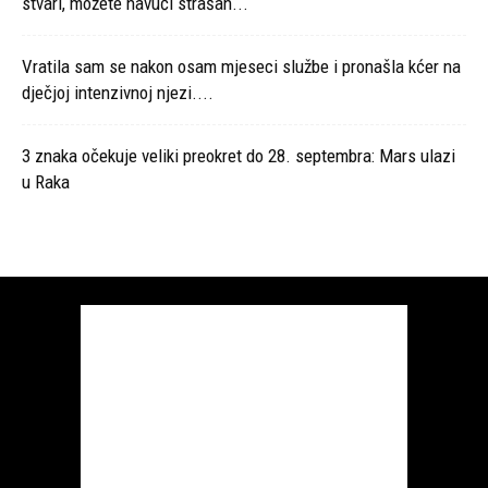
stvari, možete navući strašan...
Vratila sam se nakon osam mjeseci službe i pronašla kćer na
dječjoj intenzivnoj njezi....
3 znaka očekuje veliki preokret do 28. septembra: Mars ulazi
u Raka