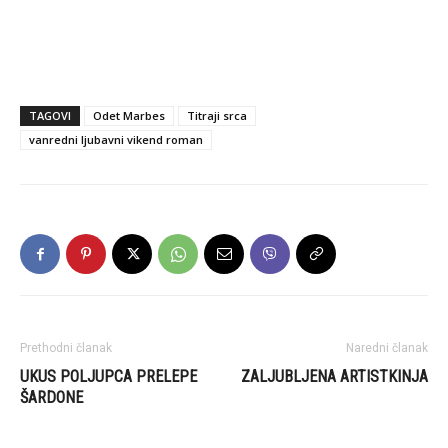
TAGOVI
Odet Marbes
Titraji srca
vanredni ljubavni vikend roman
Prethodni članak
Naredni članak
UKUS POLJUPCA PRELEPE
ZALJUBLJENA ARTISTKINJA
ŠARDONE