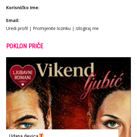
Korisničko Ime:
Email:
Uredi profil
|
Promijenite lozinku
|
Izlogiraj me
POKLON PRIČE
Udana devica