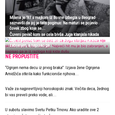
Milena je ’97 s majkom iz Bosne izbegla u Beograd
saznavši da joj je tata poginuo: Na maturi se pojavio
čovek zbog koje se...
Čuveni pevač kom se cela bivša Juga klanjala nikada
nije skidao kapu iz šok razloga: Najveći hit mu je bio
zabranjen, a napisao ga...
NE PROPUSTITE
“Ognjen nema decu iz prvog braka”: Izjava žene Ognjena
Amidžića otkrila kako funkcioniše njihova...
Važe za najprevrtljiviji horoskopski znak: Večita deca, žednog
bi vas preveli preko vode, ali...
U subotu slavimo Svetu Petku Trnovu: Ako uradite ove 2