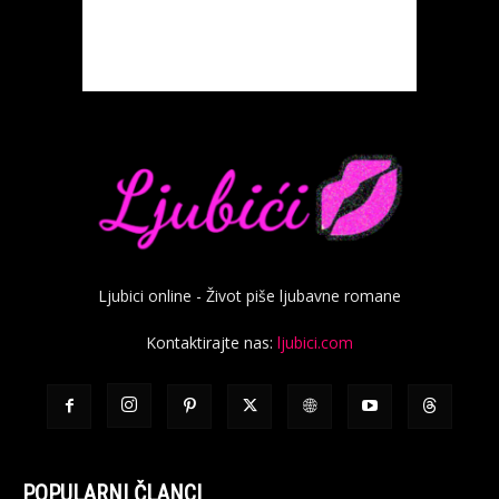
Ljubici online - Život piše ljubavne romane
Kontaktirajte nas:
ljubici.com
POPULARNI ČLANCI