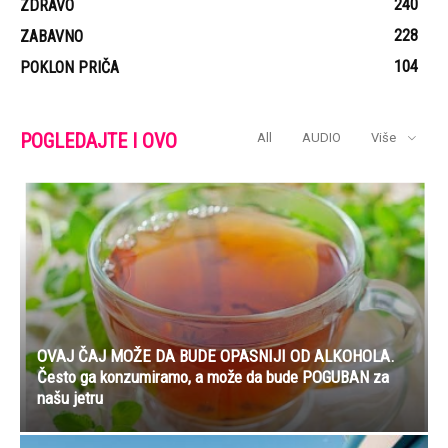
240
ZDRAVO
228
ZABAVNO
104
POKLON PRIČA
POGLEDAJTE I OVO
All
AUDIO
Više
OVAJ ČAJ MOŽE DA BUDE OPASNIJI OD ALKOHOLA.
Često ga konzumiramo, a može da bude POGUBAN za
našu jetru