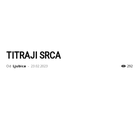
TITRAJI SRCA
Od
Ljubica
-
23.02.2023
292