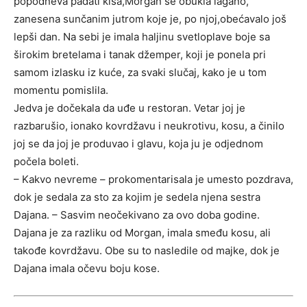
popodneva padati kiša,Morgan se obukla lagano,
zanesena sunčanim jutrom koje je, po njoj,obećavalo još
lepši dan. Na sebi je imala haljinu svetloplave boje sa
širokim bretelama i tanak džemper, koji je ponela pri
samom izlasku iz kuće, za svaki slučaj, kako je u tom
momentu pomislila.
Jedva je dočekala da uđe u restoran. Vetar joj je
razbarušio, ionako kovrdžavu i neukrotivu, kosu, a činilo
joj se da joj je produvao i glavu, koja ju je odjednom
počela boleti.
– Kakvo nevreme – prokomentarisala je umesto pozdrava,
dok je sedala za sto za kojim je sedela njena sestra
Dajana. – Sasvim neočekivano za ovo doba godine.
Dajana je za razliku od Morgan, imala smeđu kosu, ali
takođe kovrdžavu. Obe su to nasledile od majke, dok je
Dajana imala očevu boju kose.