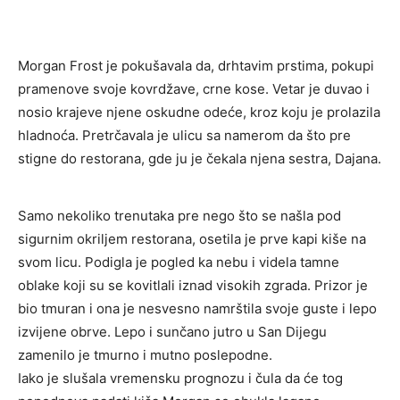
Morgan Frost je pokušavala da, drhtavim prstima, pokupi
pramenove svoje kovrdžave, crne kose. Vetar je duvao i
nosio krajeve njene oskudne odeće, kroz koju je prolazila
hladnoća. Pretrčavala je ulicu sa namerom da što pre
stigne do restorana, gde ju je čekala njena sestra, Dajana.
Samo nekoliko trenutaka pre nego što se našla pod
sigurnim okriljem restorana, osetila je prve kapi kiše na
svom licu. Podigla je pogled ka nebu i videla tamne
oblake koji su se kovitlali iznad visokih zgrada. Prizor je
bio tmuran i ona je nesvesno namrštila svoje guste i lepo
izvijene obrve. Lepo i sunčano jutro u San Dijegu
zamenilo je tmurno i mutno poslepodne.
Iako je slušala vremensku prognozu i čula da će tog