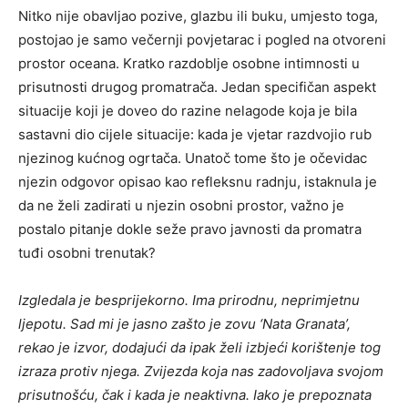
Nitko nije obavljao pozive, glazbu ili buku, umjesto toga,
postojao je samo večernji povjetarac i pogled na otvoreni
prostor oceana. Kratko razdoblje osobne intimnosti u
prisutnosti drugog promatrača. Jedan specifičan aspekt
situacije koji je doveo do razine nelagode koja je bila
sastavni dio cijele situacije: kada je vjetar razdvojio rub
njezinog kućnog ogrtača. Unatoč tome što je očevidac
njezin odgovor opisao kao refleksnu radnju, istaknula je
da ne želi zadirati u njezin osobni prostor, važno je
postalo pitanje dokle seže pravo javnosti da promatra
tuđi osobni trenutak?
Izgledala je besprijekorno. Ima prirodnu, neprimjetnu
ljepotu. Sad mi je jasno zašto je zovu ‘Nata Granata’,
rekao je izvor, dodajući da ipak želi izbjeći korištenje tog
izraza protiv njega. Zvijezda koja nas zadovoljava svojom
prisutnošću, čak i kada je neaktivna. Iako je prepoznata