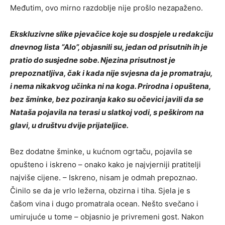
Međutim, ovo mirno razdoblje nije prošlo nezapaženo.
Ekskluzivne slike pjevačice koje su dospjele u redakciju
dnevnog lista “Alo”, objasnili su, jedan od prisutnih ih je
pratio do susjedne sobe. Njezina prisutnost je
prepoznatljiva, čak i kada nije svjesna da je promatraju,
i nema nikakvog učinka ni na koga. Prirodna i opuštena,
bez šminke, bez poziranja kako su očevici javili da se
Nataša pojavila na terasi u slatkoj vodi, s peškirom na
glavi, u društvu dvije prijateljice.
Bez dodatne šminke, u kućnom ogrtaču, pojavila se
opušteno i iskreno – onako kako je najvjerniji pratitelji
najviše cijene. – Iskreno, nisam je odmah prepoznao.
Činilo se da je vrlo ležerna, obzirna i tiha. Sjela je s
čašom vina i dugo promatrala ocean. Nešto svečano i
umirujuće u tome – objasnio je privremeni gost. Nakon