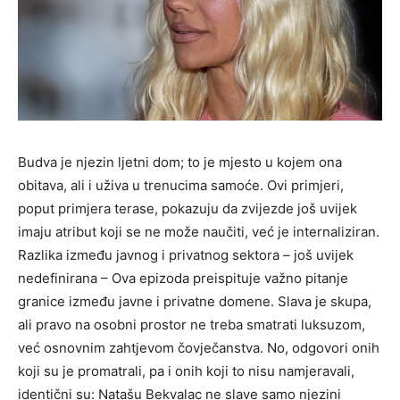
Budva je njezin ljetni dom; to je mjesto u kojem ona
obitava, ali i uživa u trenucima samoće. Ovi primjeri,
poput primjera terase, pokazuju da zvijezde još uvijek
imaju atribut koji se ne može naučiti, već je internaliziran.
Razlika između javnog i privatnog sektora – još uvijek
nedefinirana – Ova epizoda preispituje važno pitanje
granice između javne i privatne domene. Slava je skupa,
ali pravo na osobni prostor ne treba smatrati luksuzom,
već osnovnim zahtjevom čovječanstva. No, odgovori onih
koji su je promatrali, pa i onih koji to nisu namjeravali,
identični su: Natašu Bekvalac ne slave samo njezini