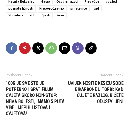
Nataša Bekvalac
Njega
Osobni razvoj
Pjevačice
pogled
poznate ličnosti
Preporučujemo
prijateljice
sad
Showbizz
stil
Vijesti
žene
Prethodni članak
Naredni članak
100G JE SVE ŠTO JE
UVIJEK NOSITE KESICU SODE
POTREBNO I SPATIFILUM
BIKARBONE U TORBI: KAD
CVJETA SKORO NON-STOP:
ČUJETE RAZLOG, BIĆETE
NEMA BOLESTI, IMAMO 5 PUTA
ODUŠEVLJENI
VIŠE LIJEPIH LISTOVA I
CVJETOVA!