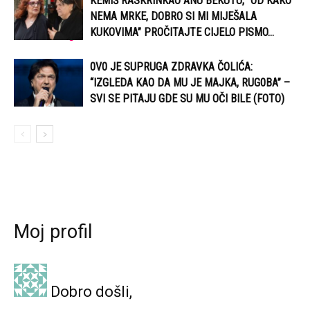
KEMIŠ RASKRINKAO ANU BEKUTU, “OD KAKO
NEMA MRKE, DOBRO SI MI MIJEŠALA
KUKOVIMA” PROČITAJTE CIJELO PISMO…
0V0 JE SUPRUGA ZDRAVKA ČOLIĆA:
“IZGLEDA KAO DA MU JE MAJKA, RUG0BA” –
SVI SE PITAJU GDE SU MU OČI BILE (FOTO)
Moj profil
Dobro došli,