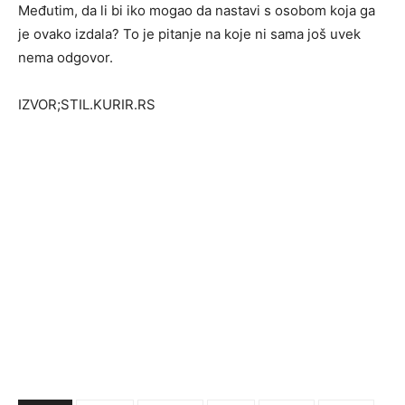
Međutim, da li bi iko mogao da nastavi s osobom koja ga
je ovako izdala? To je pitanje na koje ni sama još uvek
nema odgovor.
IZVOR;STIL.KURIR.RS