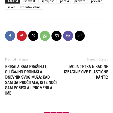
TAGOVI
ispovest
ispovijesti
parovi
prevara
prevare
savet
trenutak istine
Prethodni članak
Naredni članak
BRISALA SAM PRAŠINU I
MOJA TETKA NIKAD NE
SLUČAJNO PRONAŠLA
IZBACUJE OVE PLASTIČNE
DNEVNIK SVOG MUŽA: KAD
KANTE:
SAM GA PROČITALA, ISTE NOĆI
SAM POBEGLA I PROMENILA
IME