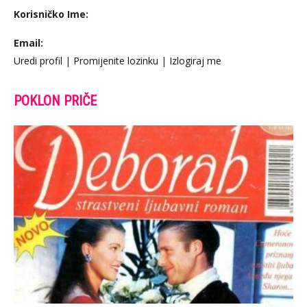
Korisničko Ime:
Email:
Uredi profil
|
Promijenite lozinku
|
Izlogiraj me
POKLON PRIČE