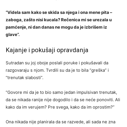
“Videla sam kako se skida sa njega i ona mene pita –
zaboga, zašto nisi kucala? Rečenica mi se urezala u
pamćenje, ni dan danas ne mogu da je izbrišem iz
glave”.
Kajanje i pokušaji opravdanja
Sutradan su joj oboje poslali poruke i pokušavali da
razgovaraju s njom. Tvrdili su da je to bila “greška” i
“trenutak slabosti”.
“Govore mi da je to bio samo jedan impulsivan trenutak,
da se nikada ranije nije dogodilo i da se neće ponoviti. Ali
kako da im verujem? Pre svega, kako da im oprostim?”
Ona nikada nije planirala da se razvede, ali sada ne zna