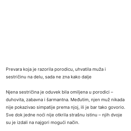
Prevara koja je razorila porodicu, uhvatila muža i
sestričinu na delu, sada ne zna kako dalje
Njena sestričina je oduvek bila omiljena u porodici –
duhovita, zabavna i šarmantna. Međutim, njen muž nikada
nije pokazivao simpatije prema njoj, ili je bar tako govorio.
Sve dok jedne noći nije otkrila strašnu istinu – njih dvoje
su je izdali na najgori mogući način.