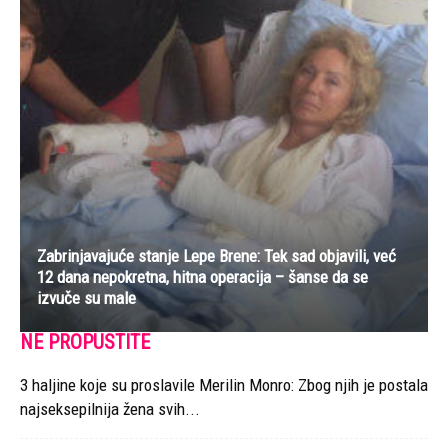
Zabrinjavajuće stanje Lepe Brene: Tek sad objavili, već
12 dana nepokretna, hitna operacija – šanse da se
izvuče su male
NE PROPUSTITE
3 haljine koje su proslavile Merilin Monro: Zbog njih je postala
najseksepilnija žena svih...