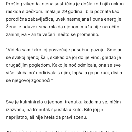
Prošlog vikenda, njena sestričina je došla kod njih nakon
raskida s dečkom. Imala je 29 godina i bila poznata kao
porodična zabavljačica, uvek nasmejana i puna energije.
Žena je oduvek smatrala da njenom mužu nije naročito
zanimljiva – ali te večeri, nešto se promenilo.
“Videla sam kako joj posvećuje posebnu pažnju. Smejao
se svakoj njenoj šali, skakao da joj dolije vino, gledao je
drugačijim pogledom. Kako je noć odmicala, ona se sve
više ‘slučajno’ dodirivala s njim, tapšala ga po ruci, divila
se njegovoj zgodnoći.”
Sve je kulminiralo u jednom trenutku kada mu se, ničim
izazvano, na trenutak spustila u krilo. Bilo joj je
neprijatno, ali nije htela da pravi scenu.