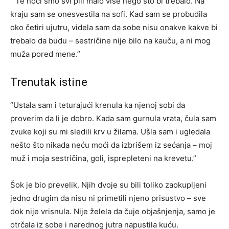
“Te noći smo svi pili malo više nego što bi trebalo. Na
kraju sam se onesvestila na sofi. Kad sam se probudila
oko četiri ujutru, videla sam da sobe nisu onakve kakve bi
trebalo da budu – sestričine nije bilo na kauču, a ni mog
muža pored mene.”
Trenutak istine
“Ustala sam i teturajući krenula ka njenoj sobi da
proverim da li je dobro. Kada sam gurnula vrata, čula sam
zvuke koji su mi sledili krv u žilama. Ušla sam i ugledala
nešto što nikada neću moći da izbrišem iz sećanja – moj
muž i moja sestričina, goli, isprepleteni na krevetu.”
Šok je bio prevelik. Njih dvoje su bili toliko zaokupljeni
jedno drugim da nisu ni primetili njeno prisustvo – sve
dok nije vrisnula. Nije želela da čuje objašnjenja, samo je
otrčala iz sobe i narednog jutra napustila kuću.