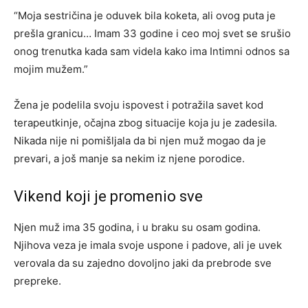
“Moja sestričina je oduvek bila koketa, ali ovog puta je
prešla granicu… Imam 33 godine i ceo moj svet se srušio
onog trenutka kada sam videla kako ima Intimni odnos sa
mojim mužem.”
Žena je podelila svoju ispovest i potražila savet kod
terapeutkinje, očajna zbog situacije koja ju je zadesila.
Nikada nije ni pomišljala da bi njen muž mogao da je
prevari, a još manje sa nekim iz njene porodice.
Vikend koji je promenio sve
Njen muž ima 35 godina, i u braku su osam godina.
Njihova veza je imala svoje uspone i padove, ali je uvek
verovala da su zajedno dovoljno jaki da prebrode sve
prepreke.