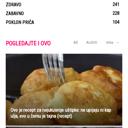
241
ZDRAVO
228
ZABAVNO
104
POKLON PRIČA
POGLEDAJTE I OVO
All
AUDIO
Više
Ovo je recept za najukusnije uštipke: ne upijaju ni kap
ulja, evo u čemu je tajna (recept)