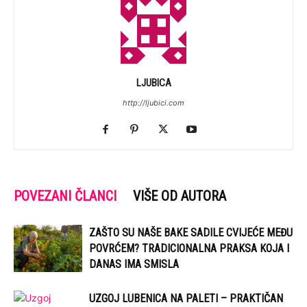
LJUBICA
http://ljubici.com
POVEZANI ČLANCI
VIŠE OD AUTORA
ZAŠTO SU NAŠE BAKE SADILE CVIJEĆE MEĐU
POVRĆEM? TRADICIONALNA PRAKSA KOJA I
DANAS IMA SMISLA
UZGOJ LUBENICA NA PALETI – PRAKTIČAN