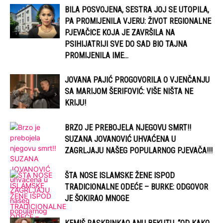
BILA POSVOJENA, SESTRA JOJ SE UTOPILA,
PA PROMIJENILA VJERU: ŽIVOT REGIONALNE
PJEVAČICE KOJA JE ZAVRŠILA NA
PSIHIJATRIJI SVE DO SAD BIO TAJNA
PROMIJENILA IME...
JOVANA PAJIĆ PROGOVORILA O VJENČANJU
SA MARIJOM ŠERIFOVIĆ: VIŠE NIŠTA NE
KRIJU!
BRZO JE PREBOJELA NJEGOVU SMRT!!
SUZANA JOVANOVIĆ UHVAĆENA U
ZAGRLJAJU NAŠEG POPULARNOG PJEVAČA!!!
ŠTA NOSE ISLAMSKE ŽENE ISPOD
TRADICIONALNE ODEĆE – BURKE: ODGOVOR
JE ŠOKIRAO MNOGE