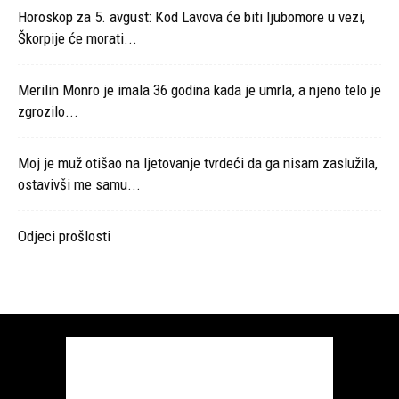
Horoskop za 5. avgust: Kod Lavova će biti ljubomore u vezi,
Škorpije će morati...
Merilin Monro je imala 36 godina kada je umrla, a njeno telo je
zgrozilo...
Moj je muž otišao na ljetovanje tvrdeći da ga nisam zaslužila,
ostavivši me samu...
Odjeci prošlosti