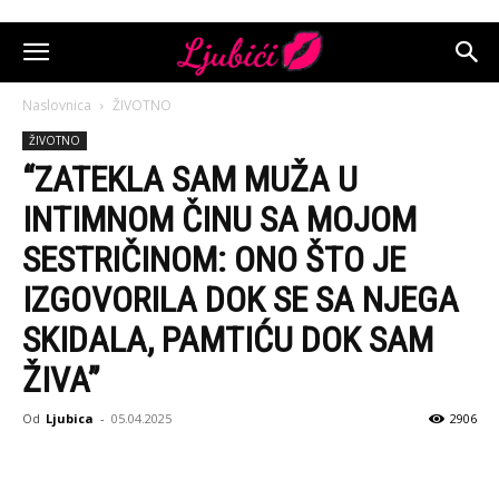
Naslovnica
ŽIVOTNO
ŽIVOTNO
“ZATEKLA SAM MUŽA U
INTIMNOM ČINU SA MOJOM
SESTRIČINOM: ONO ŠTO JE
IZGOVORILA DOK SE SA NJEGA
SKIDALA, PAMTIĆU DOK SAM
ŽIVA”
Od
Ljubica
-
05.04.2025
2906