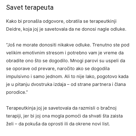
Savet terapeuta
Kako bi pronašla odgovore, obratila se terapeutkinji
Deidre, koja joj je savetovala da ne donosi nagle odluke.
“Još ne morate donositi nikakve odluke. Trenutno ste pod
velikim emotivnim stresom i potrebno vam je vreme da
obradite ono što se dogodilo. Mnogi parovi su uspeli da
se oporave od prevare, naročito ako se dogodila
impulsivno i samo jednom. Ali to nije lako, pogotovo kada
je u pitanju dvostruka izdaja – od strane partnera i člana
porodice.”
Terapeutkinja joj je savetovala da razmisli o bračnoj
terapiji, jer bi joj ona mogla pomoći da shvati šta zaista
želi – da pokuša da oprosti ili da okrene novi list.