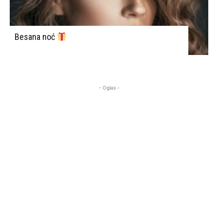
Besana noć
- Oglas -