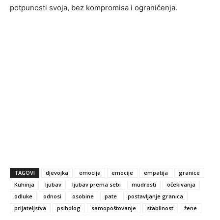
potpunosti svoja, bez kompromisa i ograničenja.
TAGOVI
djevojka
emocija
emocije
empatija
granice
Kuhinja
ljubav
ljubav prema sebi
mudrosti
očekivanja
odluke
odnosi
osobine
pate
postavljanje granica
prijateljstva
psiholog
samopoštovanje
stabilnost
žene