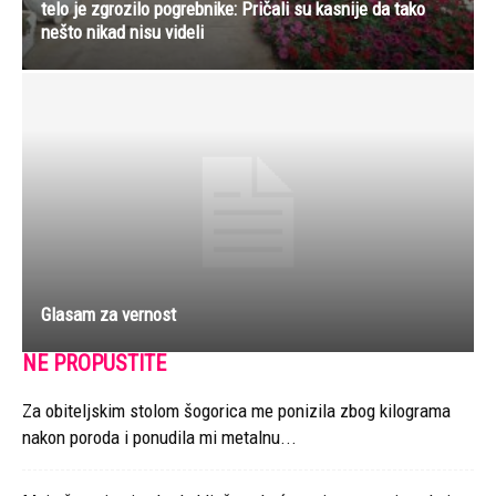
telo je zgrozilo pogrebnike: Pričali su kasnije da tako
nešto nikad nisu videli
Glasam za vernost
NE PROPUSTITE
Za obiteljskim stolom šogorica me ponizila zbog kilograma
nakon poroda i ponudila mi metalnu...