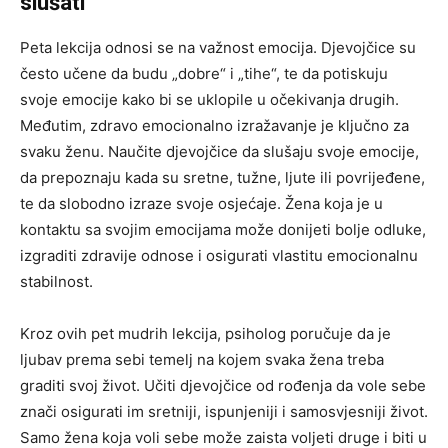
slušati
Peta lekcija odnosi se na važnost emocija. Djevojčice su
često učene da budu „dobre“ i „tihe“, te da potiskuju
svoje emocije kako bi se uklopile u očekivanja drugih.
Međutim, zdravo emocionalno izražavanje je ključno za
svaku ženu. Naučite djevojčice da slušaju svoje emocije,
da prepoznaju kada su sretne, tužne, ljute ili povrijeđene,
te da slobodno izraze svoje osjećaje. Žena koja je u
kontaktu sa svojim emocijama može donijeti bolje odluke,
izgraditi zdravije odnose i osigurati vlastitu emocionalnu
stabilnost.
Kroz ovih pet mudrih lekcija, psiholog poručuje da je
ljubav prema sebi temelj na kojem svaka žena treba
graditi svoj život. Učiti djevojčice od rođenja da vole sebe
znači osigurati im sretniji, ispunjeniji i samosvjesniji život.
Samo žena koja voli sebe može zaista voljeti druge i biti u