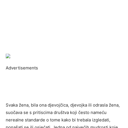
Advertisements
Svaka žena, bila ona djevojčica, djevojka ili odrasla žena,
suočava se s pritiscima društva koji često nameću
nerealne standarde o tome kako bi trebala izgledati,
ponašati se ili osjećati. Jedna od najvećih mudrosti koje