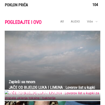
104
POKLON PRIČA
POGLEDAJTE I OVO
All
AUDIO
Više
Zapleši sa mnom
JAČE OD BIJELOG LUKA I LIMUNA : Lovorov list u kupki
za stopala uklanja toksine i bakterije