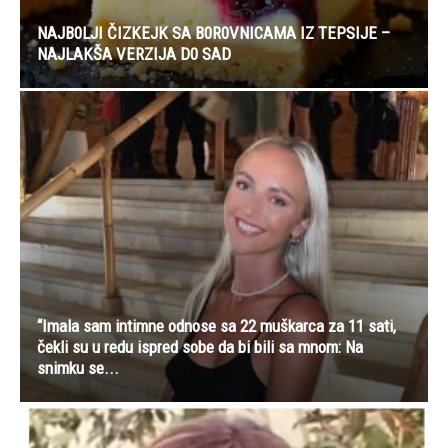
NAJB0LJI ČIZKEJK SA B0R0VNICAMA IZ TEPSIJE –
NAJLAKŠA VERZIJA D0 SAD
“Imala sam intimne odnose sa 22 muškarca za 11 sati,
čekli su u redu ispred sobe da bi bili sa mnom: Na
snimku se...