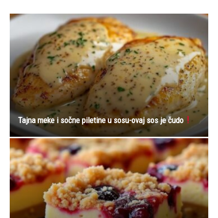
Tajna meke i sočne piletine u sosu-ovaj sos je čudo