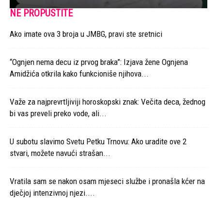
NE PROPUSTITE
Ako imate ova 3 broja u JMBG, pravi ste sretnici
“Ognjen nema decu iz prvog braka”: Izjava žene Ognjena
Amidžića otkrila kako funkcioniše njihova...
Važe za najprevrtljiviji horoskopski znak: Večita deca, žednog
bi vas preveli preko vode, ali...
U subotu slavimo Svetu Petku Trnovu: Ako uradite ove 2
stvari, možete navući strašan...
Vratila sam se nakon osam mjeseci službe i pronašla kćer na
dječjoj intenzivnoj njezi....