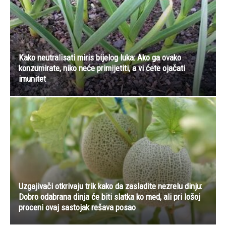
Kako neutralisati miris bijelog luka: Ako ga ovako
konzumirate, niko neće primijetiti, a vi ćete ojačati
imunitet
Uzgajivači otkrivaju trik kako da zasladite nezrelu dinju:
Dobro odabrana dinja će biti slatka ko med, ali pri lošoj
proceni ovaj sastojak rešava posao