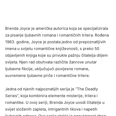
Brenda Joyce je američka autorica koja se specijalizirala
za pisanje ljubavnih romana i romantičnih trilera. Rođena
1963. godine, Joyce je postala jedno od prepoznatljivih
imena u svijetu romantične književnosti, s preko 50
objavljenih knjiga koje su privukle pažnju čitatelja diljem
svijeta. Njen rad obuhvata različite žanrove unutar
ljubavne fikcije, uključujući povijesne romane,
suvremene ljubavne priče i romantične trilere.
Jedna od njenih najpoznatijih serija je “The Deadly
Series”, koja kombinira elemente misterije, trilera i
romantike. U ovoj seriji, Brenda Joyce uvodi čitatelje u
svijet složenih zapleta, intrigantnih likova i napetih
ljubavnih odnosa. Ova serija stekla je popularnost zbog