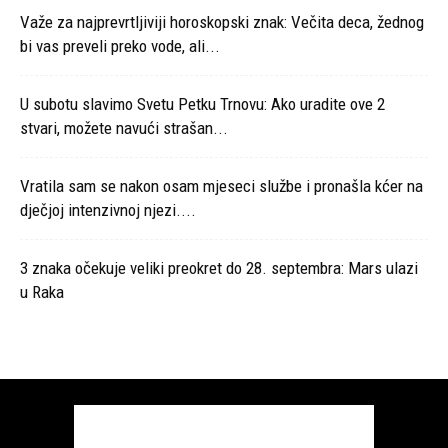
Važe za najprevrtljiviji horoskopski znak: Večita deca, žednog
bi vas preveli preko vode, ali...
U subotu slavimo Svetu Petku Trnovu: Ako uradite ove 2
stvari, možete navući strašan...
Vratila sam se nakon osam mjeseci službe i pronašla kćer na
dječjoj intenzivnoj njezi....
3 znaka očekuje veliki preokret do 28. septembra: Mars ulazi
u Raka