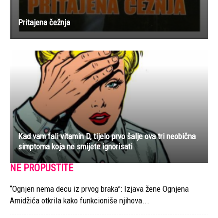
Pritajena čežnja
Kad vam fali vitamin D, tijelo prvo šalje ova tri neobična
simptoma koja ne smijete ignorisati
NE PROPUSTITE
“Ognjen nema decu iz prvog braka”: Izjava žene Ognjena
Amidžića otkrila kako funkcioniše njihova...