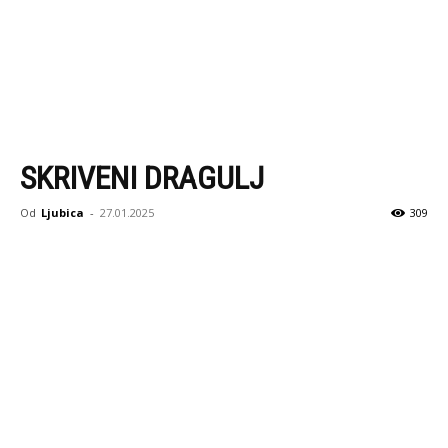
SKRIVENI DRAGULJ
Od
Ljubica
-
27.01.2025
309