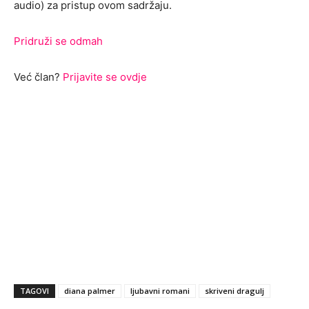
audio) za pristup ovom sadržaju.
Pridruži se odmah
Već član?
Prijavite se ovdje
TAGOVI
diana palmer
ljubavni romani
skriveni dragulj