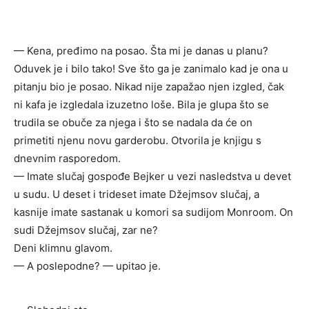
— Kena, pređimo na posao. Šta mi je danas u planu?
Oduvek je i bilo tako! Sve što ga je zanimalo kad je ona u
pitanju bio je posao. Nikad nije zapažao njen izgled, čak
ni kafa je izgledala izuzetno loše. Bila je glupa što se
trudila se obuče za njega i što se nadala da će on
primetiti njenu novu garderobu. Otvorila je knjigu s
dnevnim rasporedom.
— Imate slučaj gospođe Bejker u vezi nasledstva u devet
u sudu. U deset i trideset imate Džejmsov slučaj, a
kasnije imate sastanak u komori sa sudijom Monroom. On
sudi Džejmsov slučaj, zar ne?
Deni klimnu glavom.
— A poslepodne? — upitao je.