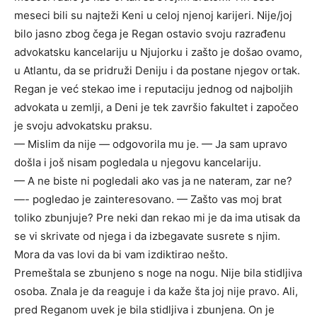
meseci bili su najteži Keni u celoj njenoj karijeri. Nije/joj
bilo jasno zbog čega je Regan ostavio svoju razrađenu
advokatsku kancelariju u Njujorku i zašto je došao ovamo,
u Atlantu, da se pridruži Deniju i da postane njegov ortak.
Regan je već stekao ime i reputaciju jednog od najboljih
advokata u zemlji, a Deni je tek završio fakultet i započeo
je svoju advokatsku praksu.
— Mislim da nije — odgovorila mu je. — Ja sam upravo
došla i još nisam pogledala u njegovu kancelariju.
— A ne biste ni pogledali ako vas ja ne nateram, zar ne?
—- pogledao je zainteresovano. — Zašto vas moj brat
toliko zbunjuje? Pre neki dan rekao mi je da ima utisak da
se vi skrivate od njega i da izbegavate susrete s njim.
Mora da vas lovi da bi vam izdiktirao nešto.
Premeštala se zbunjeno s noge na nogu. Nije bila stidljiva
osoba. Znala je da reaguje i da kaže šta joj nije pravo. Ali,
pred Reganom uvek je bila stidljiva i zbunjena. On je