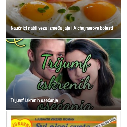
Naučnici našli vezu između jaja i Alchajmerove bolesti
Trijumf iskrenih osećanja