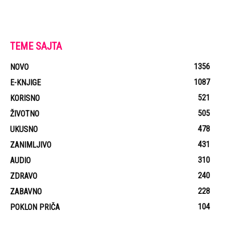
TEME SAJTA
1356
NOVO
1087
E-KNJIGE
521
KORISNO
505
ŽIVOTNO
478
UKUSNO
431
ZANIMLJIVO
310
AUDIO
240
ZDRAVO
228
ZABAVNO
104
POKLON PRIČA