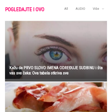
POGLEDAJTE I OVO
All
AUDIO
Više
Kažu da PRVO SLOVO IMENA ODREĐUJE SUDBINU i šta
vas sve čeka: Ova tabela otkriva sve