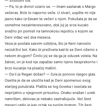
— Slobodni ste.
— Pa, to je divno! ozario se. — Imam sastanak s Margo
večeras. Biće to naporno veče. U stvari, uopšte mi nije
jasno kako izržavam te večeri s njom. Pokušala je da se
osmehne nezainteresovano, dok joj je srce kucalo
snažno pri pomisli na tamnokosu lepoticu s kojom se
Deni viđao već dva meseca.
Veza je postala sasvim ozbiljna, što je Keni nanosilo
neizdrživi bol. Kako bi preživela kad bi se Deni oženio s
nekom drugom? Činilo joj se da ga je oduvek volela. Na
žalost, on je kod nje zapažao samo njeno besprekorno i
brzo kucanje na pisaćoj mašini.
— Da li je Regan došao? — čula je ponovo njegov glas.
Osetila je da se ukočila kad je Deni spomenuo svog
starijeg polubrata. Plašila se tog čoveka i osećala se
neprijatno u njegovom prisustvu. Onako snažan i uvek
namršten, delovao je nekako zastrašujuće. Već šest
meseci radio je kao ortak sa svojim bratom. Tih šest