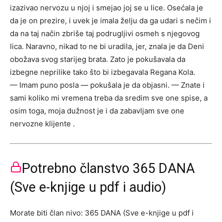
izazivao nervozu u njoj i smejao joj se u lice. Osećala je
da je on prezire, i uvek je imala želju da ga udari s nečim i
da na taj način zbriše taj podrugljivi osmeh s njegovog
lica. Naravno, nikad to ne bi uradila, jer, znala je da Deni
obožava svog starijeg brata. Zato je pokušavala da
izbegne neprilike tako što bi izbegavala Regana Kola.
— Imam puno posla — pokušala je da objasni. — Znate i
sami koliko mi vremena treba da sredim sve one spise, a
osim toga, moja dužnost je i da zabavljam sve one
nervozne klijente .
Potrebno članstvo 365 DANA
(Sve e-knjige u pdf i audio)
Morate biti član nivo: 365 DANA (Sve e-knjige u pdf i