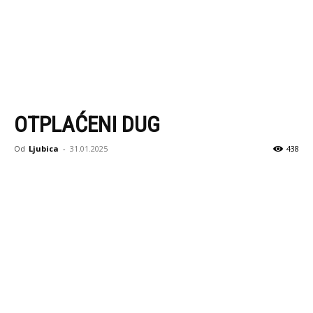
OTPLAĆENI DUG
Od
Ljubica
-
31.01.2025
438