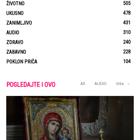
505
ŽIVOTNO
478
UKUSNO
431
ZANIMLJIVO
310
AUDIO
240
ZDRAVO
228
ZABAVNO
104
POKLON PRIČA
POGLEDAJTE I OVO
All
AUDIO
Više