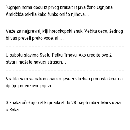
“Ognjen nema decu iz prvog braka”: Izjava žene Ognjena
Amidžića otkrila kako funkcioniše njihova...
Važe za najprevrtljiviji horoskopski znak: Večita deca, žednog
bi vas preveli preko vode, ali...
U subotu slavimo Svetu Petku Trnovu: Ako uradite ove 2
stvari, možete navući strašan...
Vratila sam se nakon osam mjeseci službe i pronašla kćer na
dječjoj intenzivnoj njezi....
3 znaka očekuje veliki preokret do 28. septembra: Mars ulazi
u Raka