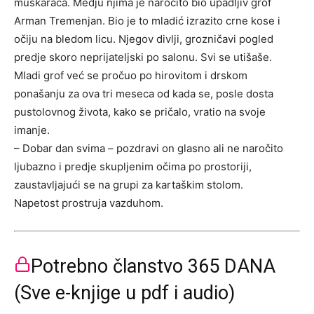
muškaraca. Medju njima je naročito bio upadljiv grof
Arman Tremenjan. Bio je to mladić izrazito crne kose i
očiju na bledom licu. Njegov divlji, grozničavi pogled
predje skoro neprijateljski po salonu. Svi se utišaše.
Mladi grof već se pročuo po hirovitom i drskom
ponašanju za ova tri meseca od kada se, posle dosta
pustolovnog života, kako se pričalo, vratio na svoje
imanje.
– Dobar dan svima – pozdravi on glasno ali ne naročito
ljubazno i predje skupljenim očima po prostoriji,
zaustavljajući se na grupi za kartaškim stolom.
Napetost prostruja vazduhom.
Potrebno članstvo 365 DANA
(Sve e-knjige u pdf i audio)