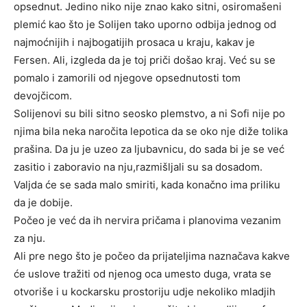
opsednut. Jedino niko nije znao kako sitni, osiromašeni
plemić kao što je Solijen tako uporno odbija jednog od
najmoćnijih i najbogatijih prosaca u kraju, kakav je
Fersen. Ali, izgleda da je toj priči došao kraj. Već su se
pomalo i zamorili od njegove opsednutosti tom
devojčicom.
Solijenovi su bili sitno seosko plemstvo, a ni Sofi nije po
njima bila neka naročita lepotica da se oko nje diže tolika
prašina. Da ju je uzeo za ljubavnicu, do sada bi je se već
zasitio i zaboravio na nju,razmišljali su sa dosadom.
Valjda će se sada malo smiriti, kada konačno ima priliku
da je dobije.
Počeo je već da ih nervira pričama i planovima vezanim
za nju.
Ali pre nego što je počeo da prijateljima naznačava kakve
će uslove tražiti od njenog oca umesto duga, vrata se
otvoriše i u kockarsku prostoriju udje nekoliko mladjih