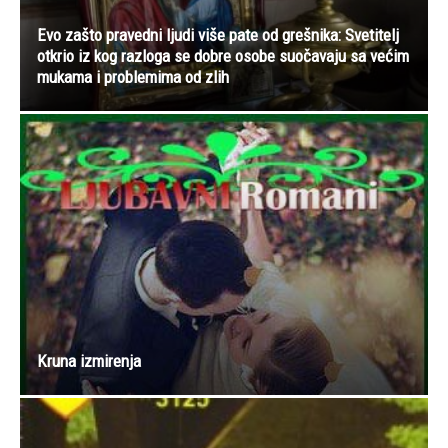
Evo zašto pravedni ljudi više pate od grešnika: Svetitelj
otkrio iz kog razloga se dobre osobe suočavaju sa većim
mukama i problemima od zlih
Kruna izmirenja