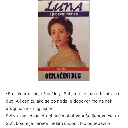
-Pa… Veoma mi je žao što g. Solijen nije imao da mi vrati
dug. Ali ceniću ako se do nedelje dogovorimo na neki
drugi način – naglasi on.
Svi su znali da taj drugi način obuhvata Solijenovu ćerku
Sofi, kojom je Fersen, nekim čudom, bio odnedavno