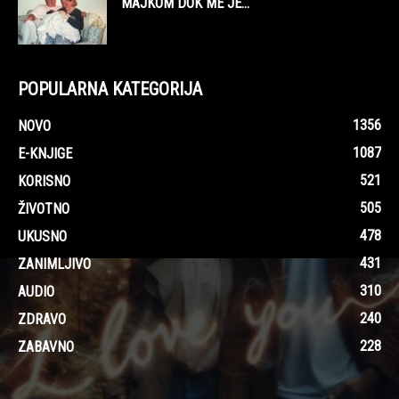
MAJKOM DOK ME JE...
POPULARNA KATEGORIJA
1356
NOVO
1087
E-KNJIGE
521
KORISNO
505
ŽIVOTNO
478
UKUSNO
431
ZANIMLJIVO
310
AUDIO
240
ZDRAVO
228
ZABAVNO