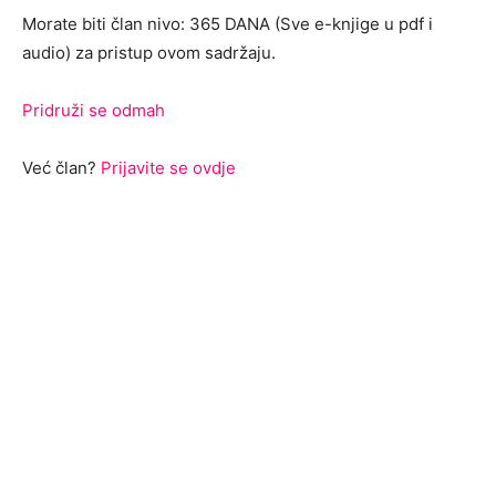
Morate biti član nivo: 365 DANA (Sve e-knjige u pdf i
audio) za pristup ovom sadržaju.
Pridruži se odmah
Već član?
Prijavite se ovdje