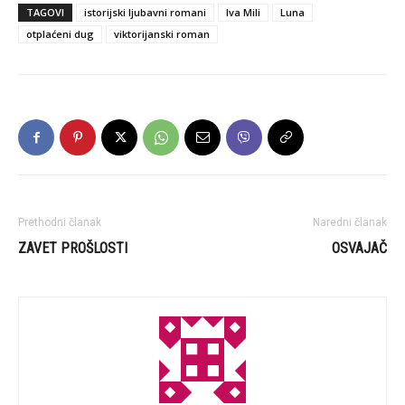
TAGOVI
istorijski ljubavni romani
Iva Mili
Luna
otplaćeni dug
viktorijanski roman
Prethodni članak
Naredni članak
ZAVET PROŠLOSTI
OSVAJAČ