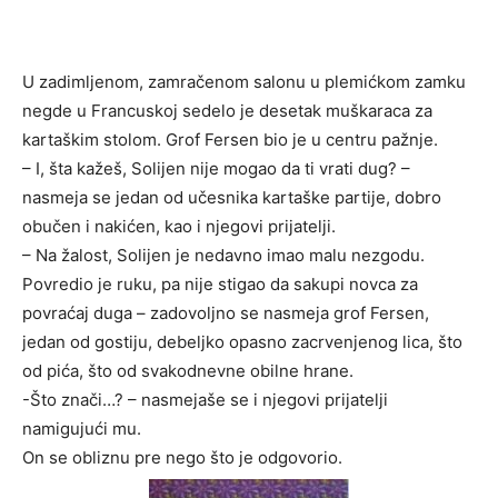
U zadimljenom, zamračenom salonu u plemićkom zamku
negde u Francuskoj sedelo je desetak muškaraca za
kartaškim stolom. Grof Fersen bio je u centru pažnje.
– I, šta kažeš, Solijen nije mogao da ti vrati dug? –
nasmeja se jedan od učesnika kartaške partije, dobro
obučen i nakićen, kao i njegovi prijatelji.
– Na žalost, Solijen je nedavno imao malu nezgodu.
Povredio je ruku, pa nije stigao da sakupi novca za
povraćaj duga – zadovoljno se nasmeja grof Fersen,
jedan od gostiju, debeljko opasno zacrvenjenog lica, što
od pića, što od svakodnevne obilne hrane.
-Što znači…? – nasmejaše se i njegovi prijatelji
namigujući mu.
On se obliznu pre nego što je odgovorio.